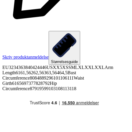
Skriv produktanmeldelse
Størrelsesguide
EU3234363840424446USXX5XSSMLXLXXLXXLArm
Length6161,56262,56363,56464,5Bust
Circumference8084889296101106111Waist
Girth6165697377828792Hip
Circumference87919599103108113118