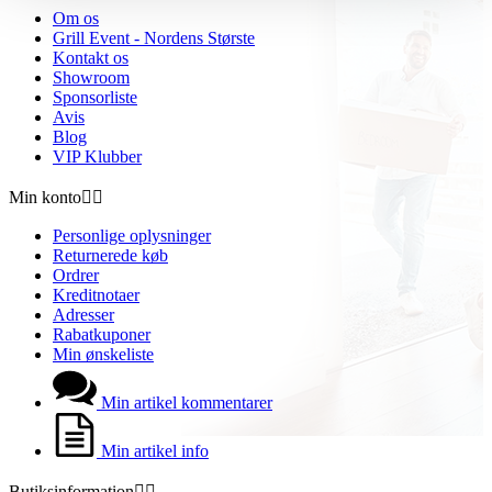
Om os
Grill Event - Nordens Største
Kontakt os
Showroom
Sponsorliste
Avis
Blog
VIP Klubber
Min konto


Personlige oplysninger
Returnerede køb
Ordrer
Kreditnotaer
Adresser
Rabatkuponer
Min ønskeliste
Min artikel kommentarer
Min artikel info
Butiksinformation

