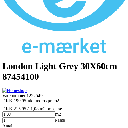
London Light Grey 30X60cm -
87454100
Varenummer
1222549
DKK 199,95
Inkl. moms
pr. m2
DKK 215,95 á 1,08 m2
pr. kasse
m2
kasse
Antal: