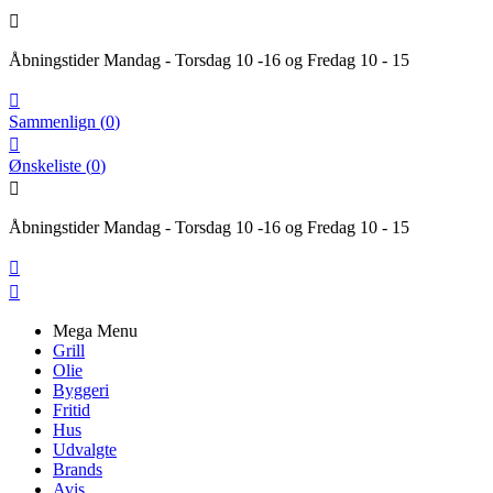

Åbningstider Mandag - Torsdag 10 -16 og Fredag 10 - 15

Sammenlign
(
0
)

Ønskeliste
(
0
)

Åbningstider Mandag - Torsdag 10 -16 og Fredag 10 - 15


Mega Menu
Grill
Olie
Byggeri
Fritid
Hus
Udvalgte
Brands
Avis