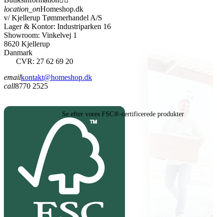
location_on
Homeshop.dk
v/ Kjellerup Tømmerhandel A/S
Lager & Kontor: Industriparken 16
Showroom: Vinkelvej 1
8620 Kjellerup
Danmark
CVR: 27 62 69 20
email
kontakt@homeshop.dk
call
8770 2525
Se efter vores FSC®-certificerede produkter