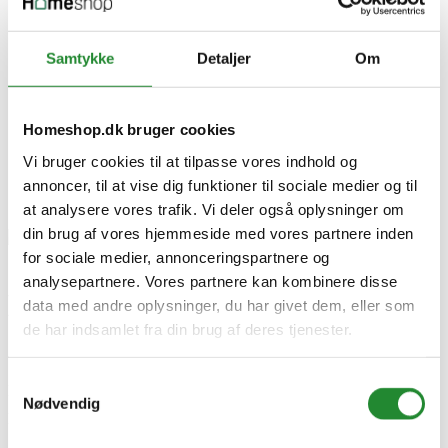
Samtykke
Detaljer
Om
Homeshop.dk bruger cookies
Vi bruger cookies til at tilpasse vores indhold og
annoncer, til at vise dig funktioner til sociale medier og til
at analysere vores trafik. Vi deler også oplysninger om
din brug af vores hjemmeside med vores partnere inden
for sociale medier, annonceringspartnere og
analysepartnere. Vores partnere kan kombinere disse
London Light Grey 30X60cm -
data med andre oplysninger, du har givet dem, eller som
de har indsamlet fra din brug af deres tjenester.
87454100
Samtykkevalg
DKK 199,95
Inkl. moms
pr. m2
Nødvendig
DKK 215,95 á 1,08 m2
pr. kasse