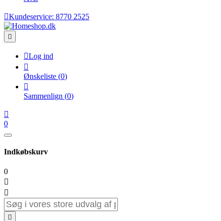

Kundeservice:
8770 2525


Log ind

Ønskeliste
(
0
)

Sammenlign
(
0
)

0
Indkøbskurv
0


