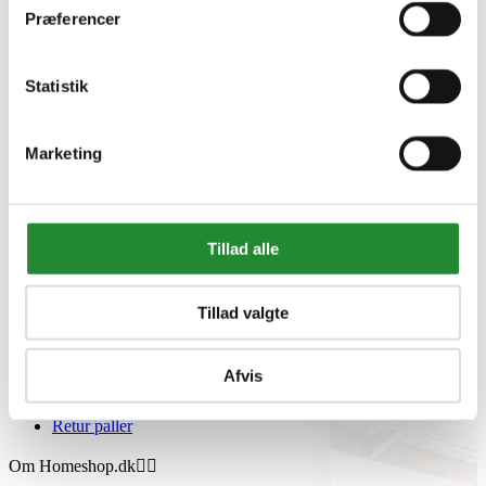
Præferencer
Statistik
Marketing
Tillad alle
Information


Handelsbetingelser
Fortrydelsesret
Tillad valgte
Beregnere
Cookie- og privatlivspolitik
Black Friday
Afvis
Oversigt
Gavekort
Retur paller
Om Homeshop.dk

