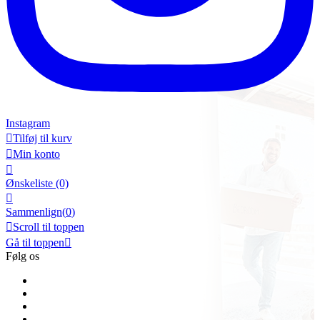
Instagram

Tilføj til kurv

Min konto

Ønskeliste
(0)

Sammenlign(
0
)

Scroll til toppen
Gå til toppen

Følg os