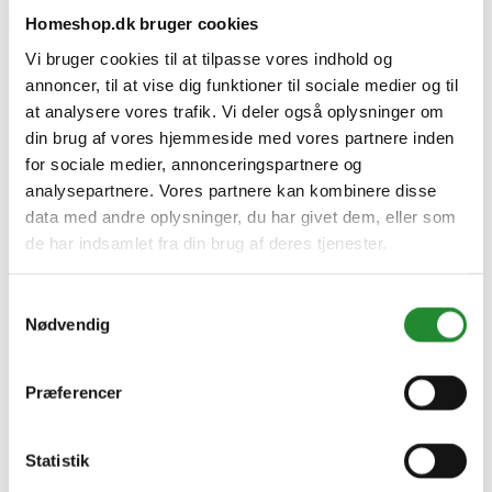
Homeshop.dk bruger cookies
Vi bruger cookies til at tilpasse vores indhold og
annoncer, til at vise dig funktioner til sociale medier og til
Soft Lime Cinder Rekt.
at analysere vores trafik. Vi deler også oplysninger om
30X60cm - 87454100
din brug af vores hjemmeside med vores partnere inden
for sociale medier, annonceringspartnere og
analysepartnere. Vores partnere kan kombinere disse
DKK 249,95
Inkl. moms
pr. m2
data med andre oplysninger, du har givet dem, eller som
DKK 269,95 á 1,08 m2
pr. kasse
de har indsamlet fra din brug af deres tjenester.
Samtykkevalg
Nødvendig
Præferencer
Statistik