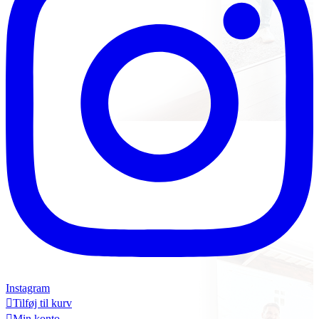
Instagram

Tilføj til kurv

Min konto