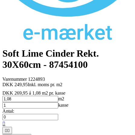
Soft Lime Cinder Rekt.
30X60cm - 87454100
Varenummer
1224893
DKK 249,95
Inkl. moms
pr. m2
DKK 269,95 á 1,08 m2
pr. kasse
m2
kasse
Antal:


