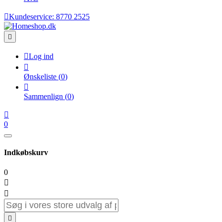

Kundeservice:
8770 2525


Log ind

Ønskeliste
(
0
)

Sammenlign
(
0
)

0
Indkøbskurv
0


