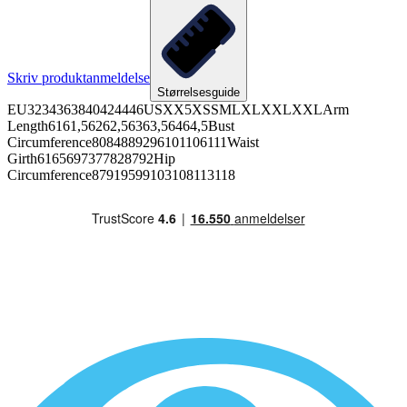
Skriv produktanmeldelse
Størrelsesguide
EU3234363840424446USXX5XSSMLXLXXLXXLArm
Length6161,56262,56363,56464,5Bust
Circumference8084889296101106111Waist
Girth6165697377828792Hip
Circumference87919599103108113118