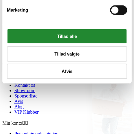
Information


Marketing
Handelsbetingelser
Fortrydelsesret
Beregnere
Cookie- og privatlivspolitik
Tillad alle
Black Friday
Oversigt
Gavekort
Retur paller
Tillad valgte
Om Homeshop.dk


Afvis
Om os
Grill Event - Nordens Største
Kontakt os
Showroom
Sponsorliste
Avis
Blog
VIP Klubber
Min konto


Personlige oplysninger