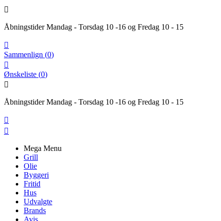

Åbningstider Mandag - Torsdag 10 -16 og Fredag 10 - 15

Sammenlign
(
0
)

Ønskeliste
(
0
)

Åbningstider Mandag - Torsdag 10 -16 og Fredag 10 - 15


Mega Menu
Grill
Olie
Byggeri
Fritid
Hus
Udvalgte
Brands
Avis