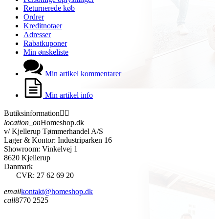
Returnerede køb
Ordrer
Kreditnotaer
Adresser
Rabatkuponer
Min ønskeliste
Min artikel kommentarer
Min artikel info
Butiksinformation


location_on
Homeshop.dk
v/ Kjellerup Tømmerhandel A/S
Lager & Kontor: Industriparken 16
Showroom: Vinkelvej 1
8620 Kjellerup
Danmark
CVR: 27 62 69 20
email
kontakt@homeshop.dk
call
8770 2525