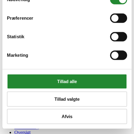
DKK 130,00
Inkl. moms
Præferencer
Statistik
Marketing
Tillad alle
Information


Tillad valgte
Handelsbetingelser
Fortrydelsesret
Beregnere
Afvis
Cookie- og privatlivspolitik
Black Friday
Oversigt