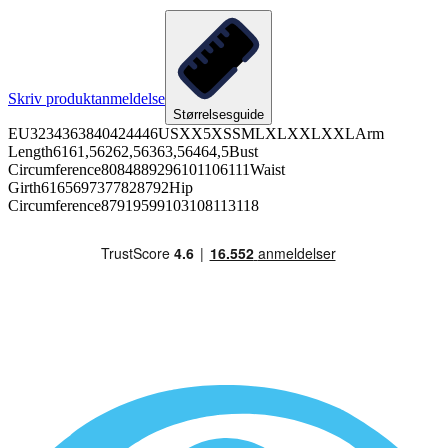
Skriv produktanmeldelse
Størrelsesguide
EU3234363840424446USXX5XSSMLXLXXLXXLArm
Length6161,56262,56363,56464,5Bust
Circumference8084889296101106111Waist
Girth6165697377828792Hip
Circumference87919599103108113118