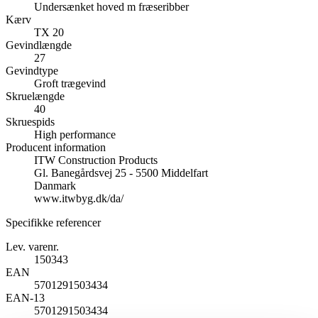
Undersænket hoved m fræseribber
Kærv
TX 20
Gevindlængde
27
Gevindtype
Groft trægevind
Skruelængde
40
Skruespids
High performance
Producent information
ITW Construction Products
Gl. Banegårdsvej 25 - 5500 Middelfart
Danmark
www.itwbyg.dk/da/
Specifikke referencer
Lev. varenr.
150343
EAN
5701291503434
EAN-13
5701291503434