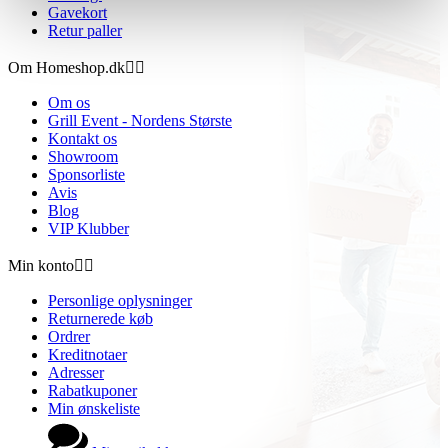
Gavekort
Retur paller
Om Homeshop.dk


Om os
Grill Event - Nordens Største
Kontakt os
Showroom
Sponsorliste
Avis
Blog
VIP Klubber
Min konto


Personlige oplysninger
Returnerede køb
Ordrer
Kreditnotaer
Adresser
Rabatkuponer
Min ønskeliste