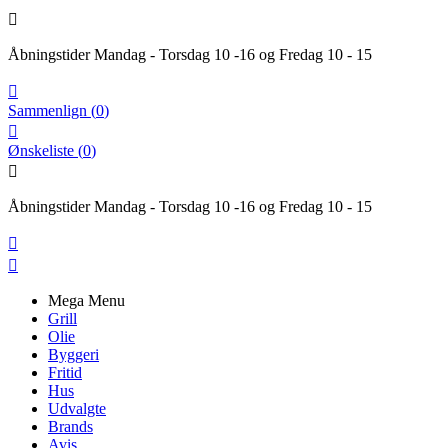

Åbningstider Mandag - Torsdag 10 -16 og Fredag 10 - 15

Sammenlign
(
0
)

Ønskeliste
(
0
)

Åbningstider Mandag - Torsdag 10 -16 og Fredag 10 - 15


Mega Menu
Grill
Olie
Byggeri
Fritid
Hus
Udvalgte
Brands
Avis