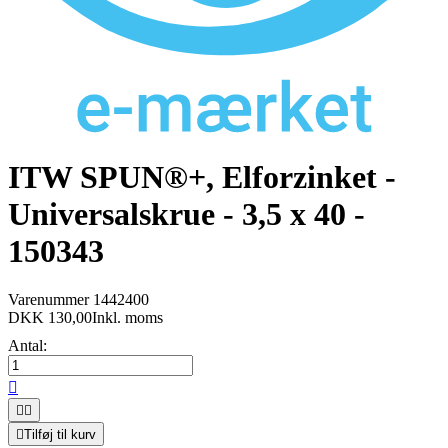
ITW SPUN®+, Elforzinket -
Universalskrue - 3,5 x 40 -
150343
Varenummer
1442400
DKK 130,00
Inkl. moms
Antal:




Tilføj til kurv