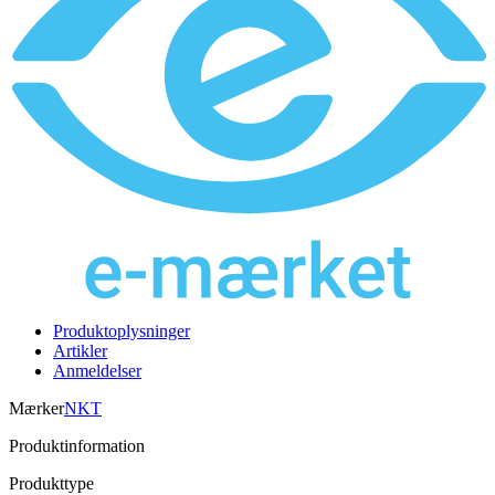
Produktoplysninger
Artikler
Anmeldelser
Mærker
NKT
Produktinformation
Produkttype