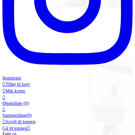
Instagram

Tilføj til kurv

Min konto

Ønskeliste
(0)

Sammenlign(
0
)

Scroll til toppen
Gå til toppen

Følg os