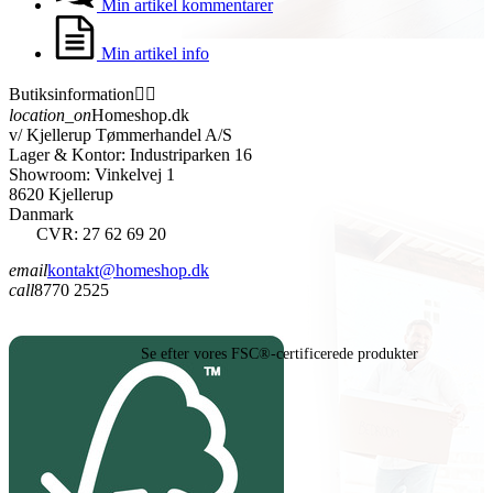
Min artikel kommentarer
Min artikel info
Butiksinformation


location_on
Homeshop.dk
v/ Kjellerup Tømmerhandel A/S
Lager & Kontor: Industriparken 16
Showroom: Vinkelvej 1
8620 Kjellerup
Danmark
CVR: 27 62 69 20
email
kontakt@homeshop.dk
call
8770 2525
Se efter vores FSC®-certificerede produkter