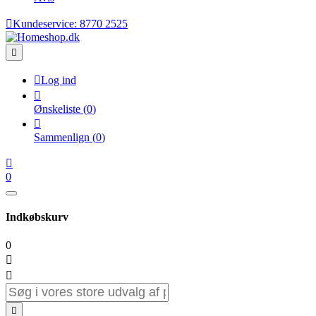

Kundeservice:
8770 2525


Log ind

Ønskeliste
(
0
)

Sammenlign
(
0
)

0
Indkøbskurv
0


