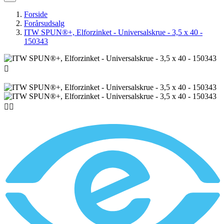
Forside
Forårsudsalg
ITW SPUN®+, Elforzinket - Universalskrue - 3,5 x 40 -
150343


