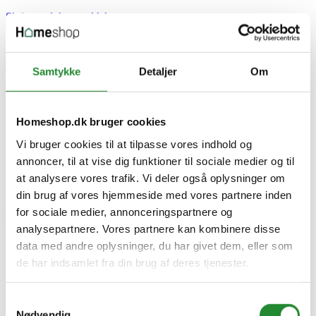
Skriv produktanmeldelse
Ingen kundeanmeldelser for øjeblikket
×
Samtykke
Detaljer
Om
ITW SPUN®+, Elforzinket - Universalskrue - 3,5 x 40
Homeshop.dk bruger cookies
- 150343
Vi bruger cookies til at tilpasse vores indhold og
annoncer, til at vise dig funktioner til sociale medier og til
at analysere vores trafik. Vi deler også oplysninger om
din brug af vores hjemmeside med vores partnere inden
for sociale medier, annonceringspartnere og
analysepartnere. Vores partnere kan kombinere disse
data med andre oplysninger, du har givet dem, eller som
ITW SPUN®+, Elforzinket -
de har indsamlet fra din brug af deres tjenester.
Universalskrue - 3,5 x 40 -
Samtykkevalg
150343
Nødvendig