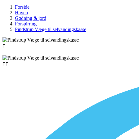
Forside
Haven
Gødning & jord
Forspirring
Pindstrup Væge til selvandingskasse


