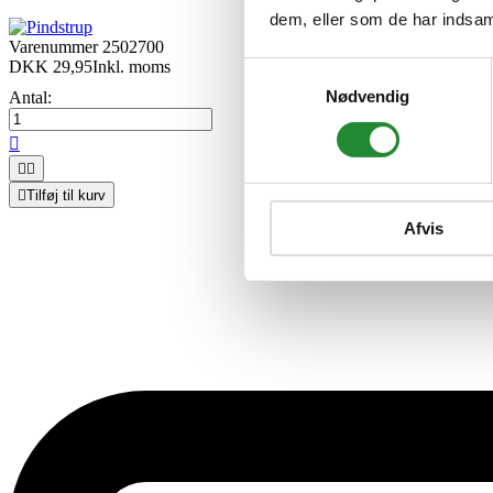
dem, eller som de har indsaml
Varenummer
2502700
DKK 29,95
Inkl. moms
Samtykkevalg
Nødvendig
Antal:




Tilføj til kurv
Afvis