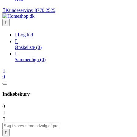

Kundeservice:
8770 2525


Log ind

Ønskeliste
(
0
)

Sammenlign
(
0
)

0
Indkøbskurv
0


