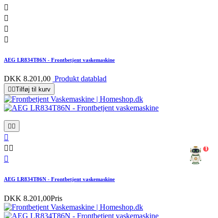




AEG LR834T86N - Frontbetjent vaskemaskine
DKK 8.201,00
Produkt datablad


Tilføj til kurv





1

AEG LR834T86N - Frontbetjent vaskemaskine
DKK 8.201,00
Pris