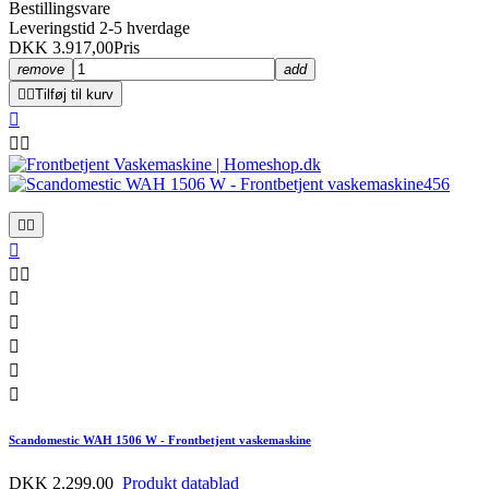
Bestillingsvare
Leveringstid 2-5 hverdage
DKK 3.917,00
Pris
remove
add


Tilføj til kurv













Scandomestic WAH 1506 W - Frontbetjent vaskemaskine
DKK 2.299,00
Produkt datablad