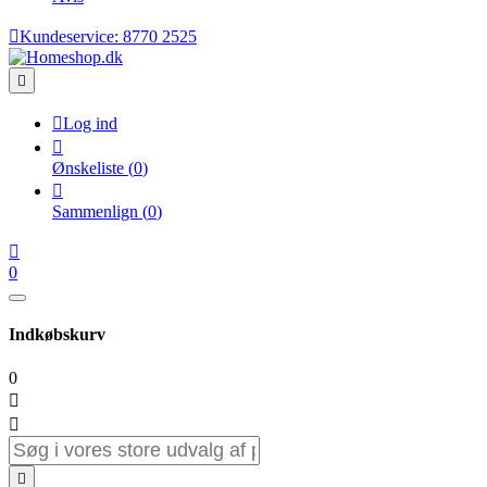

Kundeservice:
8770 2525


Log ind

Ønskeliste
(
0
)

Sammenlign
(
0
)

0
Indkøbskurv
0


