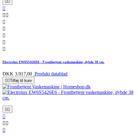










Electrolux EW6S5426E6 - Frontbetjent vaskemaskine, dybde 38 cm.
DKK 3.917,00
Produkt datablad


Tilføj til kurv





