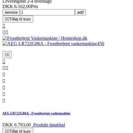
Leveringstid 2-4 hverdage
DKK 6.162,00
Pris
remove
add


Tilføj til kurv













AEG LR722G86A - Frontbetjent vaskemaskine
DKK 6.793,00
Produkt datablad


Tilføj til kurv