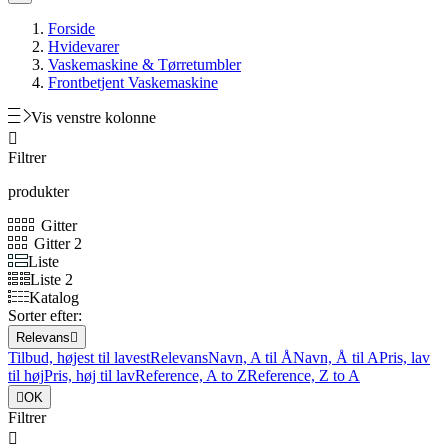
Forside
Hvidevarer
Vaskemaskine & Tørretumbler
Frontbetjent Vaskemaskine
Vis venstre kolonne

Filtrer
produkter
Gitter
Gitter 2
Liste
Liste 2
Katalog
Sorter efter:
Relevans

Tilbud, højest til lavest
Relevans
Navn, A til Å
Navn, Å til A
Pris, lav
til høj
Pris, høj til lav
Reference, A to Z
Reference, Z to A

OK
Filtrer
