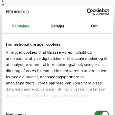




Samtykke
Detaljer
Om
AEG LR622F84Q - Frontbetjent vaskemaskine med AutoDose
DKK 6.978,00
Produkt datablad


Tilføj til kurv
Homeshop.dk bruger cookies
Vi bruger cookies til at tilpasse vores indhold og
annoncer, til at vise dig funktioner til sociale medier og til



at analysere vores trafik. Vi deler også oplysninger om


din brug af vores hjemmeside med vores partnere inden

for sociale medier, annonceringspartnere og
analysepartnere. Vores partnere kan kombinere disse
AEG LR622F84Q - Frontbetjent vaskemaskine med AutoDose
data med andre oplysninger, du har givet dem, eller som
de har indsamlet fra din brug af deres tjenester.
DKK 6.978,00
Pris
Samtykkevalg
AEG LR622F84Q - Frontbetjent vaskemaskine med AutoDose
Nødvendig