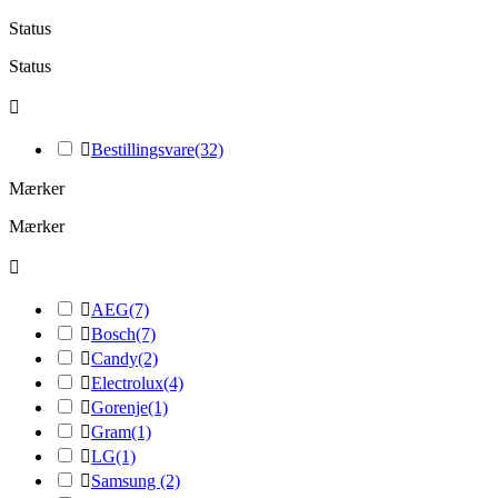
Status
Status


Bestillingsvare
(32)
Mærker
Mærker


AEG
(7)

Bosch
(7)

Candy
(2)

Electrolux
(4)

Gorenje
(1)

Gram
(1)

LG
(1)

Samsung
(2)