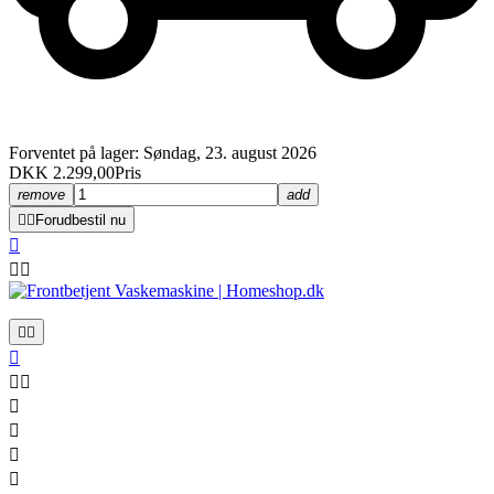
Forventet på lager: Søndag, 23. august 2026
DKK 2.299,00
Pris
remove
add


Forudbestil nu











