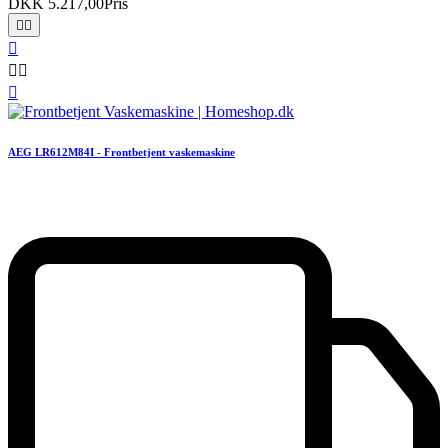
DKK 5.217,00
Pris






AEG LR612M84I - Frontbetjent vaskemaskine