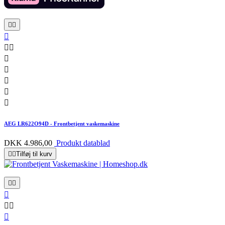










AEG LR622O94D - Frontbetjent vaskemaskine
DKK 4.986,00
Produkt datablad


Tilføj til kurv





