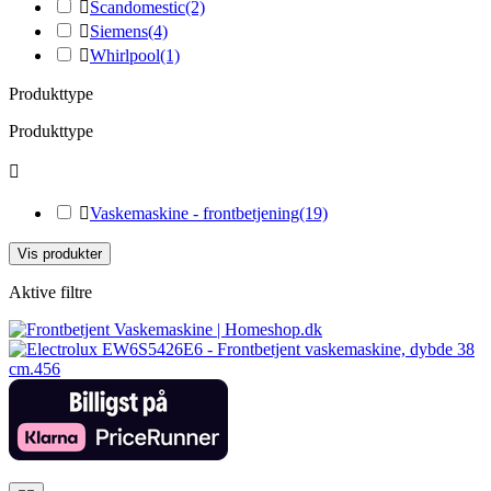

Scandomestic
(2)

Siemens
(4)

Whirlpool
(1)
Produkttype
Produkttype


Vaskemaskine - frontbetjening
(19)
Vis produkter
Aktive filtre