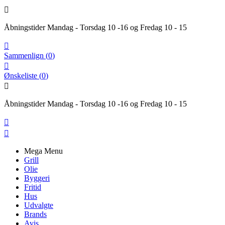

Åbningstider Mandag - Torsdag 10 -16 og Fredag 10 - 15

Sammenlign
(
0
)

Ønskeliste
(
0
)

Åbningstider Mandag - Torsdag 10 -16 og Fredag 10 - 15


Mega Menu
Grill
Olie
Byggeri
Fritid
Hus
Udvalgte
Brands
Avis