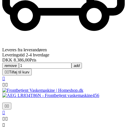
Leveres fra leverandøren
Leveringstid 2-4 hverdage
DKK 8.386,00
Pris
remove
add


Tilføj til kurv








