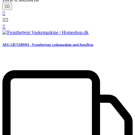






AEG LR732R94Q - Frontbetjent vaskemaskine med AutoDose