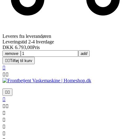
Leveres fra leverandøren
Leveringstid 2-4 hverdage
DKK 6.793,00
Pris
remove
add


Tilføj til kurv











