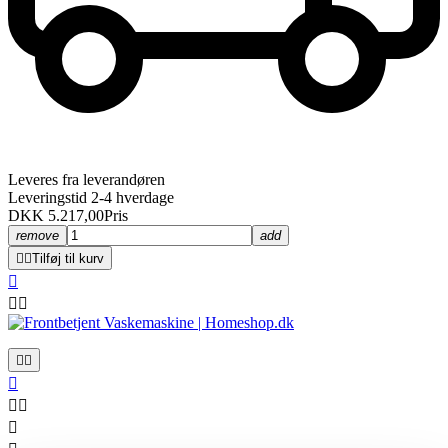
Leveres fra leverandøren
Leveringstid 2-4 hverdage
DKK 5.217,00
Pris
remove
add


Tilføj til kurv








