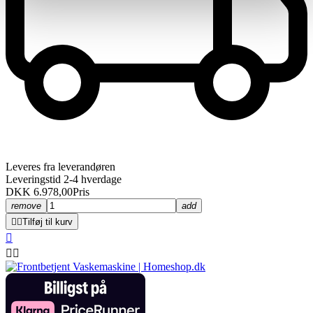
Leveres fra leverandøren
Leveringstid 2-4 hverdage
DKK 6.978,00
Pris
remove
add


Tilføj til kurv


