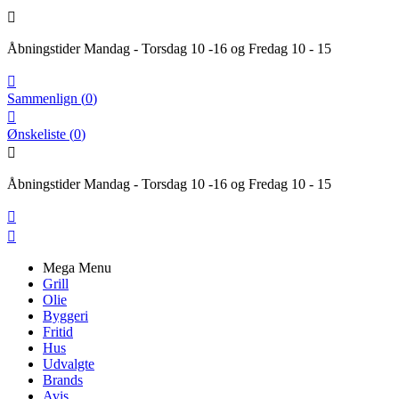

Åbningstider Mandag - Torsdag 10 -16 og Fredag 10 - 15

Sammenlign
(
0
)

Ønskeliste
(
0
)

Åbningstider Mandag - Torsdag 10 -16 og Fredag 10 - 15


Mega Menu
Grill
Olie
Byggeri
Fritid
Hus
Udvalgte
Brands
Avis