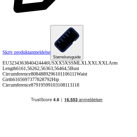
Skriv produktanmeldelse
Størrelsesguide
EU3234363840424446USXX5XSSMLXLXXLXXLArm
Length6161,56262,56363,56464,5Bust
Circumference8084889296101106111Waist
Girth6165697377828792Hip
Circumference87919599103108113118