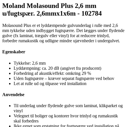
Moland Molasound Plus 2,6 mm
u/fugtspær. 2,6mmx1x6m - 102784
Molasound Plus er et lyddæmpende gulvunderlag i rulle med 2,6
mm tykkelse uden indbygget fugtspærre. Det lægges under flydende
gulve (fx laminat, trægulv eller vinyl) for at reducere trinlyd,
forbedre rumakustik og udligne mindre ujævnheder i undergulvet.
Egenskaber
Tykkelse: 2,6 mm
Lyddæmpning: ca. 20 dB (angivet fra producent)
Forbedring af akustik/effekt: omkring 29 %
Uden fugtspærre – kræver separat fugtspærre ved behov
Let at rulle ud og tilpasse ved installation
Anvendelse
Til underlag under flydende gulve som laminat, klikparket og
vinyl
Velegnet til boliger og kontorer hvor trinlyd og rumakustik
skal forbedres
Ikke egnet som erstatning for fugtspærre ved installation på