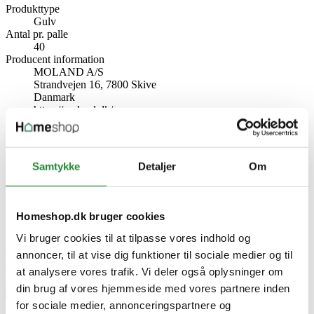
Produkttype
Gulv
Antal pr. palle
40
Producent information
MOLAND A/S
Strandvejen 16, 7800 Skive
Danmark
https://moland.dk/
Specifikke referencer
Lev. varenr.
Samtykke
Detaljer
Om
102784
EAN
5705569047224
EAN-13
Homeshop.dk bruger cookies
5705569047224
Vi bruger cookies til at tilpasse vores indhold og
Skriv produktanmeldelse
annoncer, til at vise dig funktioner til sociale medier og til
Ingen kundeanmeldelser for øjeblikket
at analysere vores trafik. Vi deler også oplysninger om
din brug af vores hjemmeside med vores partnere inden
×
for sociale medier, annonceringspartnere og