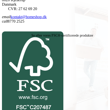
Danmark
CVR: 27 62 69 20
email
kontakt@homeshop.dk
call
8770 2525
Se efter vores FSC®-certificerede produkter