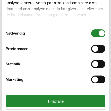
analysepartnere. Vores partnere kan kombinere disse
data med andre oplysninger, du har givet dem, eller som
de har indsamlet fra din brug af deres tjenester.
Samtykkevalg
Nødvendig
Moland Molasound Plus 2,6
Præferencer
Mm U/fugtspær. 2,6mmx1x6m
Statistik
- 102784
DKK 398,75
Inkl. moms
Marketing
Tillad alle