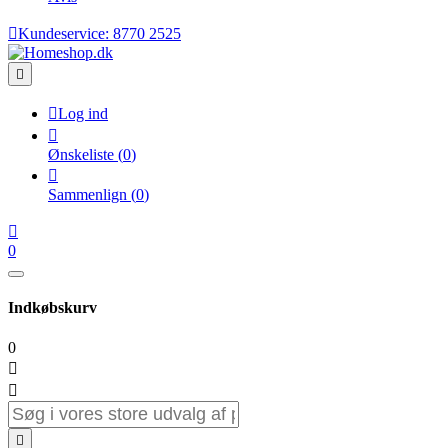

Kundeservice:
8770 2525


Log ind

Ønskeliste
(
0
)

Sammenlign
(
0
)

0
Indkøbskurv
0


