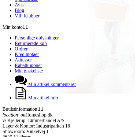
Avis
Blog
VIP Klubber
Min konto


Personlige oplysninger
Returnerede køb
Ordrer
Kreditnotaer
Adresser
Rabatkuponer
Min ønskeliste
Min artikel kommentarer
Min artikel info
Butiksinformation


location_on
Homeshop.dk
v/ Kjellerup Tømmerhandel A/S
Lager & Kontor: Industriparken 16
Showroom: Vinkelvej 1
8620 Kjellerup