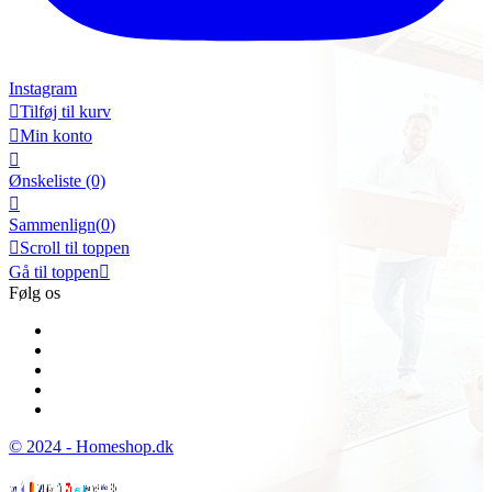
Instagram

Tilføj til kurv

Min konto

Ønskeliste
(0)

Sammenlign(
0
)

Scroll til toppen
Gå til toppen

Følg os
© 2024 - Homeshop.dk