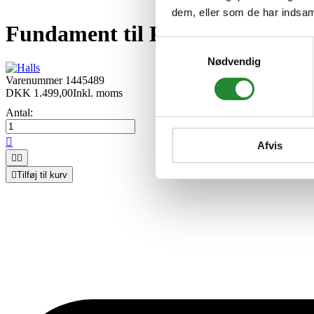
dem, eller som de har indsaml
Fundament til Popular 106
Samtykkevalg
Nødvendig
Varenummer
1445489
DKK 1.499,00
Inkl. moms
Antal:

Afvis



Tilføj til kurv