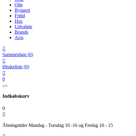
Olie
Byggeri
Fritid
Hus
Udvalgte
Brands
Avis

Sammenlign
(
0
)

Ønskeliste
(
0
)

0
Indkøbskurv
0

Åbningstider Mandag - Torsdag 10 -16 og Fredag 10 - 15