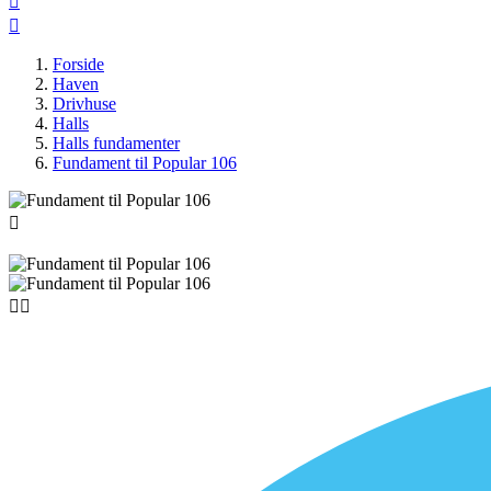


Forside
Haven
Drivhuse
Halls
Halls fundamenter
Fundament til Popular 106


