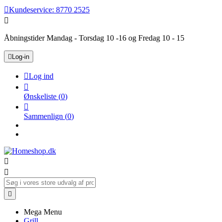

Kundeservice:
8770 2525

Åbningstider Mandag - Torsdag 10 -16 og Fredag 10 - 15

Log-in

Log ind

Ønskeliste
(
0
)

Sammenlign
(
0
)



Mega Menu
Grill