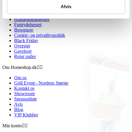
Afvis
Information


Handelsbetingelser
Fortrydelsesret
Beregnere
Cookie- og privatlivspolitik
Black Friday
Oversigt
Gavekort
Retur paller
Om Homeshop.dk


Om os
Grill Event - Nordens Største
Kontakt os
Showroom
Sponsorliste
Avis
Blog
VIP Klubber
Min konto

