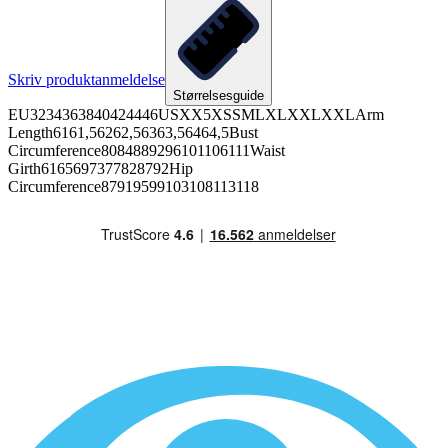
Skriv produktanmeldelse
Størrelsesguide
EU3234363840424446USXX5XSSMLXLXXLXXLArm
Length6161,56262,56363,56464,5Bust
Circumference8084889296101106111Waist
Girth6165697377828792Hip
Circumference87919599103108113118