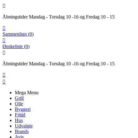

Åbningstider Mandag - Torsdag 10 -16 og Fredag 10 - 15

Sammenlign
(
0
)

Ønskeliste
(
0
)

Åbningstider Mandag - Torsdag 10 -16 og Fredag 10 - 15


Mega Menu
Grill
Olie
Byggeri
Fritid
Hus
Udvalgte
Brands
Avis