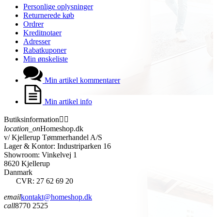
Personlige oplysninger
Returnerede køb
Ordrer
Kreditnotaer
Adresser
Rabatkuponer
Min ønskeliste
Min artikel kommentarer
Min artikel info
Butiksinformation


location_on
Homeshop.dk
v/ Kjellerup Tømmerhandel A/S
Lager & Kontor: Industriparken 16
Showroom: Vinkelvej 1
8620 Kjellerup
Danmark
CVR: 27 62 69 20
email
kontakt@homeshop.dk
call
8770 2525