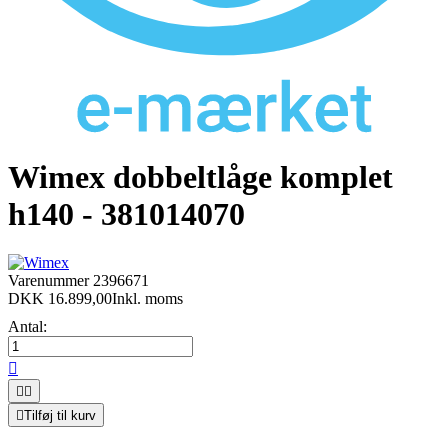
Wimex dobbeltlåge komplet
h140 - 381014070
Varenummer
2396671
DKK 16.899,00
Inkl. moms
Antal:




Tilføj til kurv