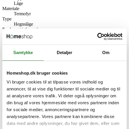
Låge
Materiale
Termofyr
Type
Hegnslåge
Producent information
Wimex A/S
Strandvejen 16, 7800 Skive
Danmark
www.wimex.dk
Samtykke
Detaljer
Om
Specifikke referencer
Lev. varenr.
Homeshop.dk bruger cookies
381014070
EAN
Vi bruger cookies til at tilpasse vores indhold og
annoncer, til at vise dig funktioner til sociale medier og til
Skriv produktanmeldelse
at analysere vores trafik. Vi deler også oplysninger om
Ingen kundeanmeldelser for øjeblikket
din brug af vores hjemmeside med vores partnere inden
for sociale medier, annonceringspartnere og
×
analysepartnere. Vores partnere kan kombinere disse
data med andre oplysninger, du har givet dem, eller som