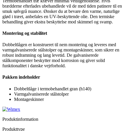
Termobehandlet træ kræver minimal vedligeholdelse. Hvis
brædderne efterlades ubehandlede vil de med tiden patinere til en
smuk sølvgrå nuance. Ønsker du at bevare den varme, naturlige
glød i træet, anbefales en UV-beskyttende olie. Den termiske
behandling giver ekstra beskyttelse mod skimmel og svamp.
Montering og stabilitet
Dobbeltlågen er konstrueret til nem montering og leveres med
varmgalvaniserede stålstolper og montageskinner, som sikrer en
robust indramning og lang levetid. De galvaniserede
stålkomponenter beskytter mod korrosion og giver solid
funktionalitet i danske vejrforhold.
Pakken indeholder
Dobbeltlåge i termobehandlet gran (h140)
Varmgalvaniserede stålstolper
Montageskinner
Produktinformation
Produkttype