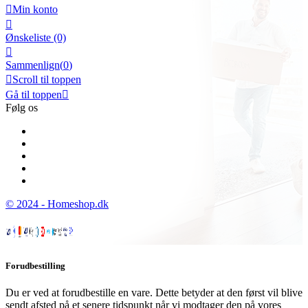

Min konto

Ønskeliste
(0)

Sammenlign(
0
)

Scroll til toppen
Gå til toppen

Følg os
© 2024 - Homeshop.dk
Forudbestilling
Du er ved at forudbestille en vare. Dette betyder at den først vil blive
sendt afsted på et senere tidspunkt når vi modtager den på vores