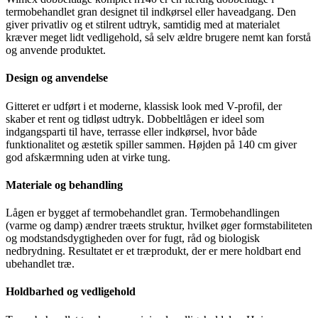
termobehandlet gran designet til indkørsel eller haveadgang. Den
giver privatliv og et stilrent udtryk, samtidig med at materialet
kræver meget lidt vedligehold, så selv ældre brugere nemt kan forstå
og anvende produktet.
Design og anvendelse
Gitteret er udført i et moderne, klassisk look med V-profil, der
skaber et rent og tidløst udtryk. Dobbeltlågen er ideel som
indgangsparti til have, terrasse eller indkørsel, hvor både
funktionalitet og æstetik spiller sammen. Højden på 140 cm giver
god afskærmning uden at virke tung.
Materiale og behandling
Lågen er bygget af termobehandlet gran. Termobehandlingen
(varme og damp) ændrer træets struktur, hvilket øger formstabiliteten
og modstandsdygtigheden over for fugt, råd og biologisk
nedbrydning. Resultatet er et træprodukt, der er mere holdbart end
ubehandlet træ.
Holdbarhed og vedligehold