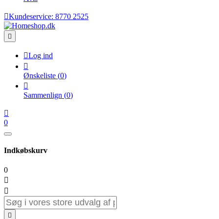

Kundeservice:
8770 2525


Log ind

Ønskeliste
(
0
)

Sammenlign
(
0
)

0
Indkøbskurv
0


