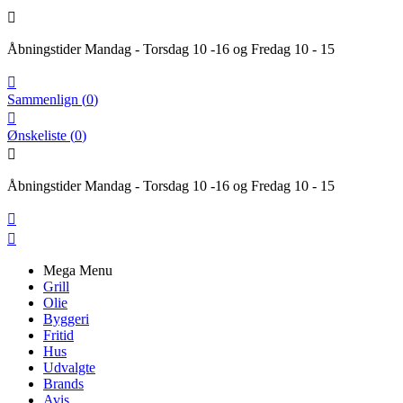

Åbningstider Mandag - Torsdag 10 -16 og Fredag 10 - 15

Sammenlign
(
0
)

Ønskeliste
(
0
)

Åbningstider Mandag - Torsdag 10 -16 og Fredag 10 - 15


Mega Menu
Grill
Olie
Byggeri
Fritid
Hus
Udvalgte
Brands
Avis