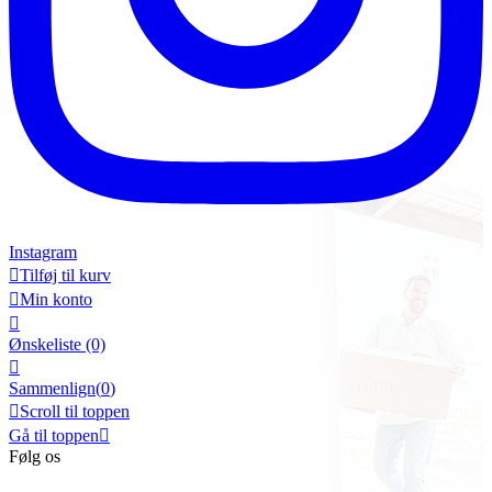
Instagram

Tilføj til kurv

Min konto

Ønskeliste
(0)

Sammenlign(
0
)

Scroll til toppen
Gå til toppen

Følg os