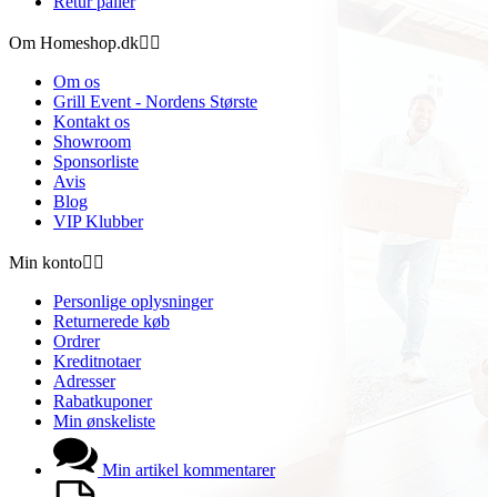
Retur paller
Om Homeshop.dk


Om os
Grill Event - Nordens Største
Kontakt os
Showroom
Sponsorliste
Avis
Blog
VIP Klubber
Min konto


Personlige oplysninger
Returnerede køb
Ordrer
Kreditnotaer
Adresser
Rabatkuponer
Min ønskeliste
Min artikel kommentarer