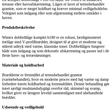
terrasse eller haveafskærmning. Lågen er lavet af termobehandlet
grantræ, som er meget holdbart og kræver minimal vedligeholdelse.
Velegnet som indgang eller som afgrænsning mellem områder i
haven.
Produktbeskrivelse
Wimex dobbeltlåge komplet h180 er en robust, færdigmonteret
trælåge med V-profilbrædder, designet til at give et moderne og
stilrent udtryk med varme, klassiske toner. Dobbeltlågen fungerer
både som indgang og som dekorativ afskærmning og passer ind i de
fleste have- og terrænløsninger.
Materiale og holdbarhed
Brædderne er fremstillet af termobehandlet grantræ
(varmebehandlet), hvor en moderne proces med høj varme og damp
forbedrer træets holdbarhed og formstabilitet. Denne behandling gør
træet særligt modstandsdygtigt overfor råd, skimmel og svamp,
hvilket giver en længere levetid sammenlignet med ubehandlede
brædder.
Udseende og vedligehold