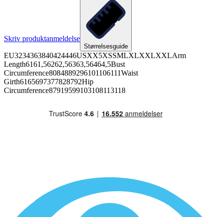
Skriv produktanmeldelse
Størrelsesguide
EU3234363840424446USXX5XSSMLXLXXLXXLArm
Length6161,56262,56363,56464,5Bust
Circumference8084889296101106111Waist
Girth6165697377828792Hip
Circumference87919599103108113118