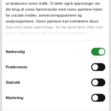
at analysere vores trafik. Vi deler også oplysninger om
Specifikke referencer
din brug af vores hjemmeside med vores partnere inden
Lev. varenr.
for sociale medier, annonceringspartnere og
381018081
analysepartnere. Vores partnere kan kombinere disse
EAN
data med andre oplysninger, du har givet dem, eller som
Skriv produktanmeldelse
de har indsamlet fra din brug af deres tjenester.
Ingen kundeanmeldelser for øjeblikket
Samtykkevalg
×
Nødvendig
Præferencer
Statistik
Wimex dobbeltlåge komplet
Marketing
h180 - 381018081