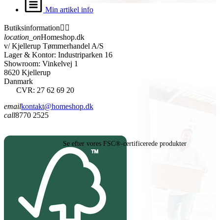
Min artikel info
Butiksinformation


location_on
Homeshop.dk
v/ Kjellerup Tømmerhandel A/S
Lager & Kontor: Industriparken 16
Showroom: Vinkelvej 1
8620 Kjellerup
Danmark
CVR: 27 62 69 20
email
kontakt@homeshop.dk
call
8770 2525
Se efter vores FSC®-certificerede produkter