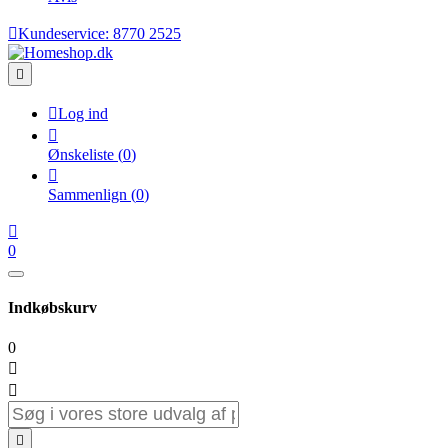

Kundeservice:
8770 2525


Log ind

Ønskeliste
(
0
)

Sammenlign
(
0
)

0
Indkøbskurv
0


