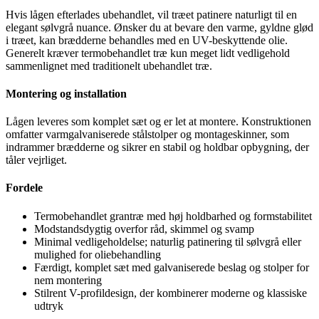
Hvis lågen efterlades ubehandlet, vil træet patinere naturligt til en
elegant sølvgrå nuance. Ønsker du at bevare den varme, gyldne glød
i træet, kan brædderne behandles med en UV-beskyttende olie.
Generelt kræver termobehandlet træ kun meget lidt vedligehold
sammenlignet med traditionelt ubehandlet træ.
Montering og installation
Lågen leveres som komplet sæt og er let at montere. Konstruktionen
omfatter varmgalvaniserede stålstolper og montageskinner, som
indrammer brædderne og sikrer en stabil og holdbar opbygning, der
tåler vejrliget.
Fordele
Termobehandlet grantræ med høj holdbarhed og formstabilitet
Modstandsdygtig overfor råd, skimmel og svamp
Minimal vedligeholdelse; naturlig patinering til sølvgrå eller
mulighed for oliebehandling
Færdigt, komplet sæt med galvaniserede beslag og stolper for
nem montering
Stilrent V-profildesign, der kombinerer moderne og klassiske
udtryk