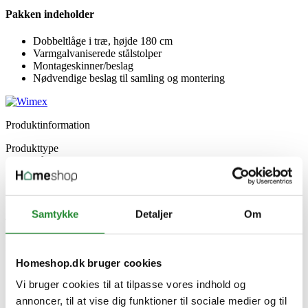
Pakken indeholder
Dobbeltlåge i træ, højde 180 cm
Varmgalvaniserede stålstolper
Montageskinner/beslag
Nødvendige beslag til samling og montering
Produktinformation
Produkttype
Låge
Serie
Trend
Materiale
Termofyr
Samtykke
Detaljer
Om
Type
T180
Producent information
Wimex A/S
Homeshop.dk bruger cookies
Strandvejen 16, 7800 Skive
Vi bruger cookies til at tilpasse vores indhold og
Danmark
www.wimex.dk
annoncer, til at vise dig funktioner til sociale medier og til