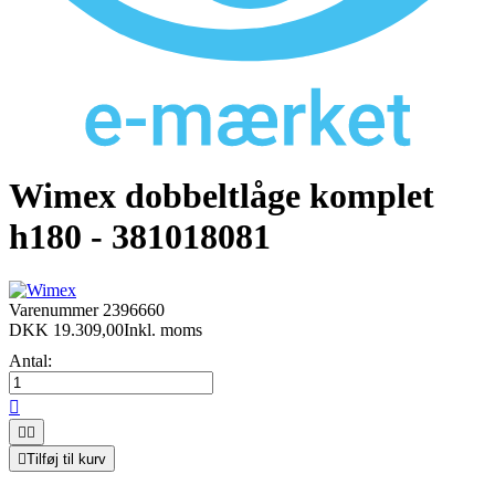
Wimex dobbeltlåge komplet
h180 - 381018081
Varenummer
2396660
DKK 19.309,00
Inkl. moms
Antal:




Tilføj til kurv