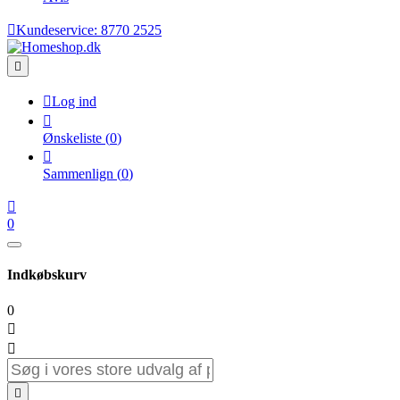

Kundeservice:
8770 2525


Log ind

Ønskeliste
(
0
)

Sammenlign
(
0
)

0
Indkøbskurv
0


