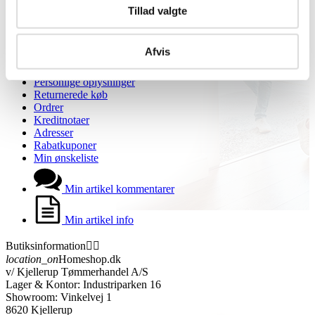
Avis
Tillad valgte
Blog
VIP Klubber
Afvis
Min konto


Personlige oplysninger
Returnerede køb
Ordrer
Kreditnotaer
Adresser
Rabatkuponer
Min ønskeliste
Min artikel kommentarer
Min artikel info
Butiksinformation


location_on
Homeshop.dk
v/ Kjellerup Tømmerhandel A/S
Lager & Kontor: Industriparken 16
Showroom: Vinkelvej 1
8620 Kjellerup