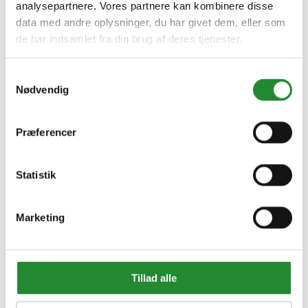
analysepartnere. Vores partnere kan kombinere disse
data med andre oplysninger, du har givet dem, eller som
de har indsamlet fra din brug af deres tjenester.
Samtykkevalg
Nødvendig
Information


Handelsbetingelser
Fortrydelsesret
Præferencer
Beregnere
Cookie- og privatlivspolitik
Black Friday
Statistik
Oversigt
Gavekort
Retur paller
Marketing
Om Homeshop.dk


Om os
Grill Event - Nordens Største
Kontakt os
Tillad alle
Showroom
Sponsorliste