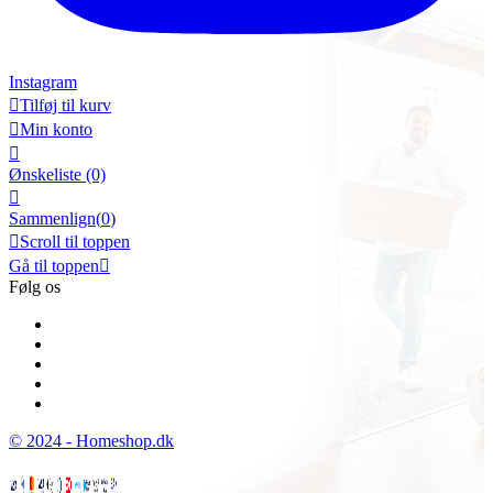
Instagram

Tilføj til kurv

Min konto

Ønskeliste
(0)

Sammenlign(
0
)

Scroll til toppen
Gå til toppen

Følg os
© 2024 - Homeshop.dk