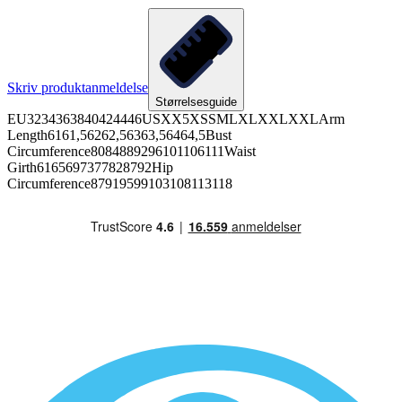
Skriv produktanmeldelse
Størrelsesguide
EU3234363840424446USXX5XSSMLXLXXLXXLArm
Length6161,56262,56363,56464,5Bust
Circumference8084889296101106111Waist
Girth6165697377828792Hip
Circumference87919599103108113118