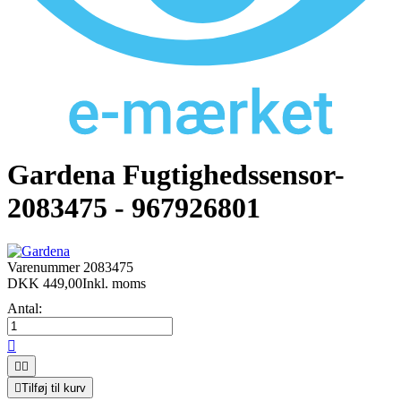
Gardena Fugtighedssensor-
2083475 - 967926801
Varenummer
2083475
DKK 449,00
Inkl. moms
Antal:




Tilføj til kurv