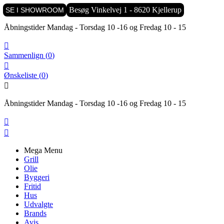

Besøg Vinkelvej 1 - 8620 Kjellerup
SE I SHOWROOM
Åbningstider Mandag - Torsdag 10 -16 og Fredag 10 - 15

Sammenlign
(
0
)

Ønskeliste
(
0
)

Åbningstider Mandag - Torsdag 10 -16 og Fredag 10 - 15


Mega Menu
Grill
Olie
Byggeri
Fritid
Hus
Udvalgte
Brands
Avis