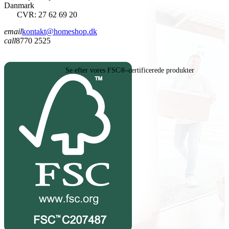
Danmark
CVR: 27 62 69 20
email
kontakt@homeshop.dk
call
8770 2525
Se efter vores FSC®-certificerede produkter