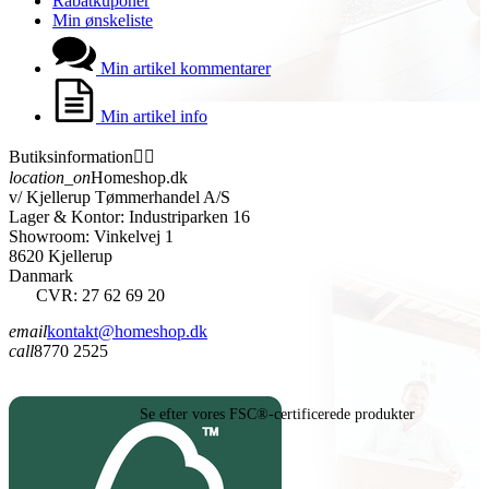
Rabatkuponer
Min ønskeliste
Min artikel kommentarer
Min artikel info
Butiksinformation


location_on
Homeshop.dk
v/ Kjellerup Tømmerhandel A/S
Lager & Kontor: Industriparken 16
Showroom: Vinkelvej 1
8620 Kjellerup
Danmark
CVR: 27 62 69 20
email
kontakt@homeshop.dk
call
8770 2525
Se efter vores FSC®-certificerede produkter