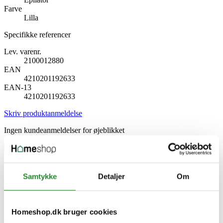
Farve
Lilla
Specifikke referencer
Lev. varenr.
2100012880
EAN
4210201192633
EAN-13
4210201192633
Skriv produktanmeldelse
Ingen kundeanmeldelser for øjeblikket
×
Braun LS5560 Ladyshaver
Samtykke
Detaljer
Om
Homeshop.dk bruger cookies