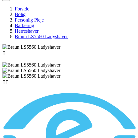
Forside
Bolig
Personlig Pleje
Barbering
Herreshaver
Braun LS5560 Ladyshaver


