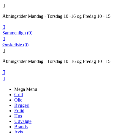

Åbningstider Mandag - Torsdag 10 -16 og Fredag 10 - 15

Sammenlign
(
0
)

Ønskeliste
(
0
)

Åbningstider Mandag - Torsdag 10 -16 og Fredag 10 - 15


Mega Menu
Grill
Olie
Byggeri
Fritid
Hus
Udvalgte
Brands
Avis