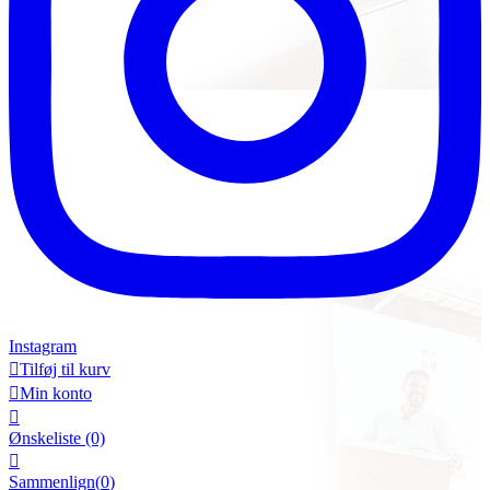
Instagram

Tilføj til kurv

Min konto

Ønskeliste
(0)

Sammenlign(
0
)