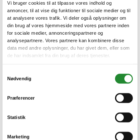
Vi bruger cookies til at tilpasse vores indhold og
annoncer, til at vise dig funktioner til sociale medier og til
Braun LS5560 Ladyshaver
at analysere vores trafik. Vi deler også oplysninger om
din brug af vores hjemmeside med vores partnere inden
DKK 599,95
Inkl. moms
for sociale medier, annonceringspartnere og
analysepartnere. Vores partnere kan kombinere disse
data med andre oplysninger, du har givet dem, eller som
de har indsamlet fra din brug af deres tjenester.
Samtykkevalg
Nødvendig
Præferencer
Information
Statistik


Handelsbetingelser
Fortrydelsesret
Marketing
Beregnere