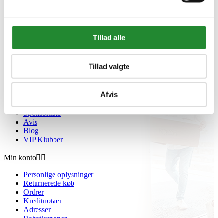
Cookie- og privatlivspolitik
Black Friday
Oversigt
Gavekort
Tillad alle
Retur paller
Om Homeshop.dk


Tillad valgte
Om os
Grill Event - Nordens Største
Afvis
Kontakt os
Showroom
Sponsorliste
Avis
Blog
VIP Klubber
Min konto


Personlige oplysninger
Returnerede køb
Ordrer
Kreditnotaer
Adresser