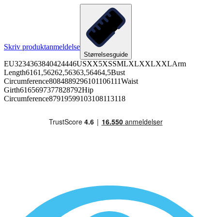
Skriv produktanmeldelse
Størrelsesguide
EU3234363840424446USXX5XSSMLXLXXLXXLArm
Length6161,56262,56363,56464,5Bust
Circumference8084889296101106111Waist
Girth6165697377828792Hip
Circumference87919599103108113118