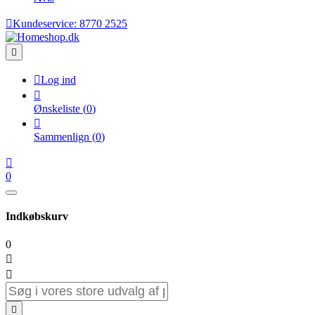

Kundeservice:
8770 2525


Log ind

Ønskeliste
(
0
)

Sammenlign
(
0
)

0
Indkøbskurv
0


