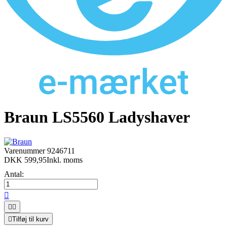
Braun LS5560 Ladyshaver
Varenummer
9246711
DKK 599,95
Inkl. moms
Antal:




Tilføj til kurv