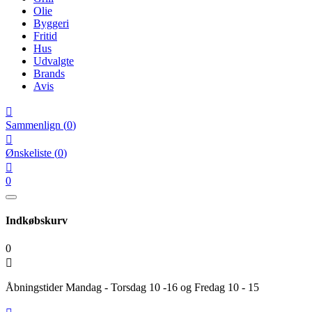
Olie
Byggeri
Fritid
Hus
Udvalgte
Brands
Avis

Sammenlign
(
0
)

Ønskeliste
(
0
)

0
Indkøbskurv
0

Åbningstider Mandag - Torsdag 10 -16 og Fredag 10 - 15