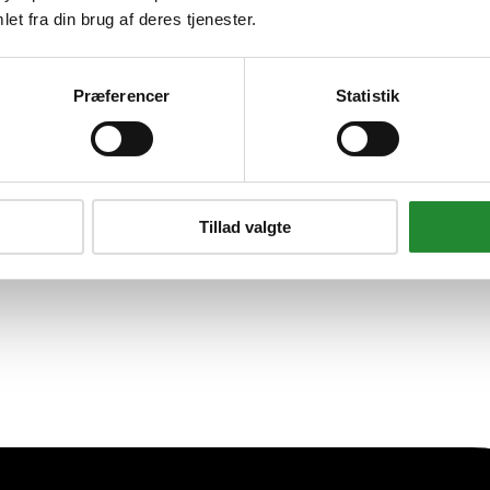
et fra din brug af deres tjenester.
 Sort Valnød - 3 kg
Præferencer
Statistik
Tillad valgte