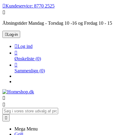

Kundeservice:
8770 2525

Åbningstider Mandag - Torsdag 10 -16 og Fredag 10 - 15

Log-in

Log ind

Ønskeliste
(
0
)

Sammenlign
(
0
)



Mega Menu
Grill