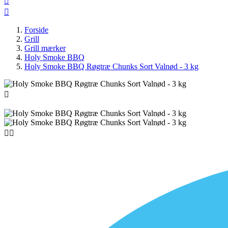


Forside
Grill
Grill mærker
Holy Smoke BBQ
Holy Smoke BBQ Røgtræ Chunks Sort Valnød - 3 kg


