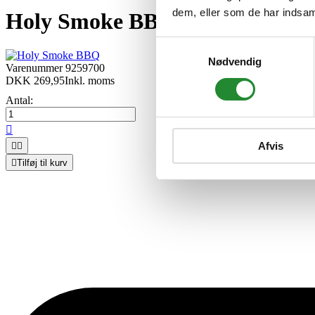
dem, eller som de har indsaml
Holy Smoke BBQ Røgtræ Chunks
Samtykkevalg
Nødvendig
Varenummer
9259700
DKK 269,95
Inkl. moms
Antal:

Afvis



Tilføj til kurv