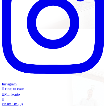
Instagram

Tilføj til kurv

Min konto

Ønskeliste
(0)