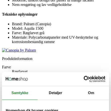
Moderne, diskret design der passer til mange facader
Nem rengøring og lav vedligeholdelse
Tekniske oplysninger
Brand: Palram (Canopia)
Model: Aquila 1500
Farve: Røgfarvet grå
Materiale: Polycarbonatpaneler med UV-beskyttelse og
korrosionsbestandig ramme
Produktinformation
Farve
Røgfarvet
Specifikke referencer
Lev. varenr.
Samtykke
Detaljer
Om
540-014
EAN
7290010027750
EAN-13
Homeshop.dk bruger cookies
7290010027750