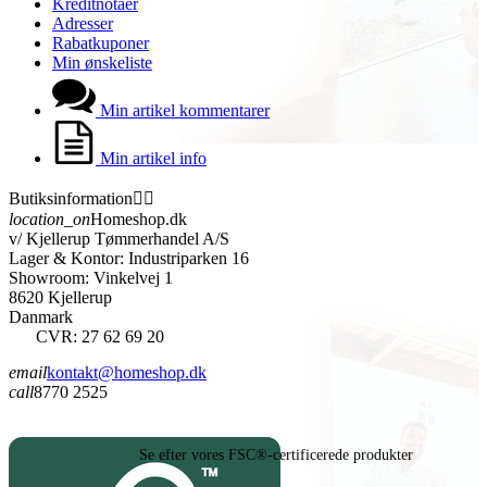
Kreditnotaer
Adresser
Rabatkuponer
Min ønskeliste
Min artikel kommentarer
Min artikel info
Butiksinformation


location_on
Homeshop.dk
v/ Kjellerup Tømmerhandel A/S
Lager & Kontor: Industriparken 16
Showroom: Vinkelvej 1
8620 Kjellerup
Danmark
CVR: 27 62 69 20
email
kontakt@homeshop.dk
call
8770 2525
Se efter vores FSC®-certificerede produkter