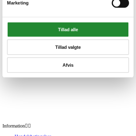
Marketing
Palram - Canopia Aquila 1500
røgfarvet grå dørbaldakin -
540-014
Tillad alle
DKK 2.449,00
Inkl. moms
Tillad valgte
Afvis
Information

