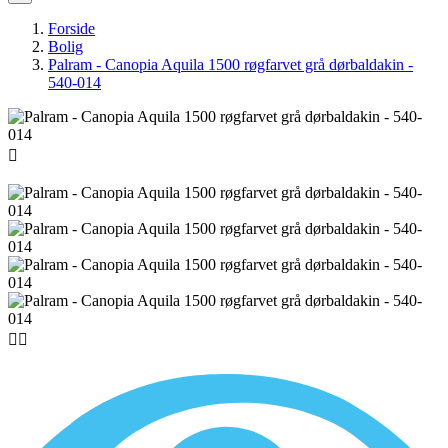
Forside
Bolig
Palram - Canopia Aquila 1500 røgfarvet grå dørbaldakin -
540-014


