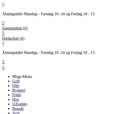

Åbningstider Mandag - Torsdag 10 -16 og Fredag 10 - 15

Sammenlign
(
0
)

Ønskeliste
(
0
)

Åbningstider Mandag - Torsdag 10 -16 og Fredag 10 - 15


Mega Menu
Grill
Olie
Byggeri
Fritid
Hus
Udvalgte
Brands
Avis