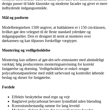
design passer til både klassiske og moderne facader og giver et mere
indbydende indgangsområde.
Mål og pasform
Modelbetegnelsen 1500 angiver, at baldakinen er i 150 cm-klassen,
hvilket gør den velegnet til de fleste standard yderdøre og
indgangspartier. Den er designet til nemt at monteres over
dørkarmen og kan tilpasses forskellige vægtyper.
Montering og vedligeholdelse
Montering kan udføres af gør-det-selv-entusiaster med almindeligt
værktøj; følg producentens monteringsanvisning for korrekt
fastgørelse og dræning. Vedligeholdelse er enkel: rengør
polycarbonatpanelerne med mildt sæbevand og kontroller løbende
beslag og skruer for fastgørelse.
Fordele
Effektiv beskyttelse mod regn og vejr
Røgfarvet polycarbonat bevarer lysindfald uden blænding
Korrosionsbestandig ramme for lang levetid