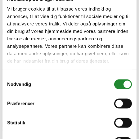
Vi bruger cookies til at tilpasse vores indhold og
Skriv produktanmeldelse
annoncer, til at vise dig funktioner til sociale medier og til
Ingen kundeanmeldelser for øjeblikket
at analysere vores trafik. Vi deler også oplysninger om
din brug af vores hjemmeside med vores partnere inden
×
for sociale medier, annonceringspartnere og
analysepartnere. Vores partnere kan kombinere disse
data med andre oplysninger, du har givet dem, eller som
Palram - Canopia Aquila 1500 røgfarvet grå
de har indsamlet fra din brug af deres tjenester.
dørbaldakin - 540-014
Samtykkevalg
Nødvendig
Præferencer
Statistik