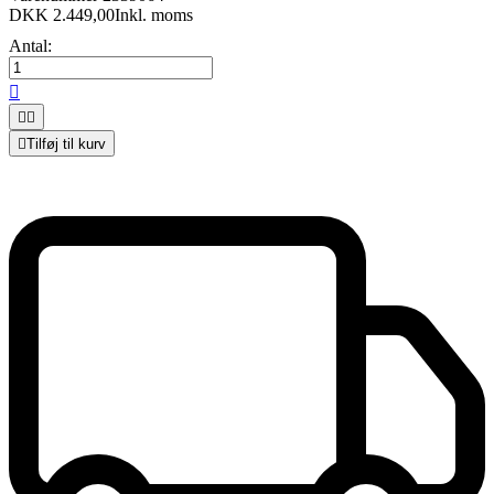
DKK 2.449,00
Inkl. moms
Antal:




Tilføj til kurv