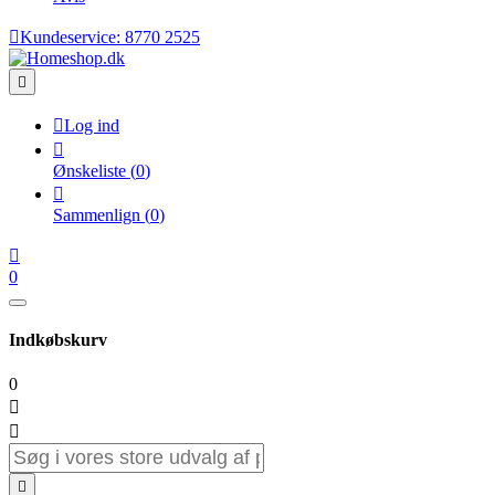

Kundeservice:
8770 2525


Log ind

Ønskeliste
(
0
)

Sammenlign
(
0
)

0
Indkøbskurv
0


