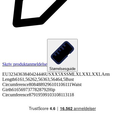
Skriv produktanmeldelse
Størrelsesguide
EU3234363840424446USXX5XSSMLXLXXLXXLArm
Length6161,56262,56363,56464,5Bust
Circumference8084889296101106111Waist
Girth6165697377828792Hip
Circumference87919599103108113118