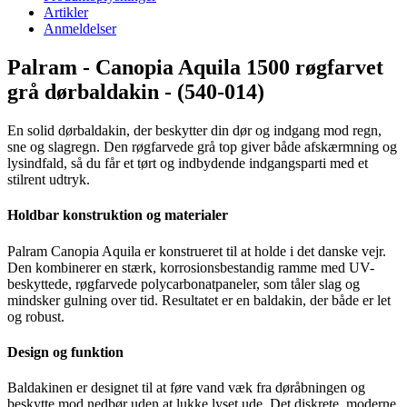
Artikler
Anmeldelser
Palram - Canopia Aquila 1500 røgfarvet
grå dørbaldakin - (
540-014
)
En solid dørbaldakin, der beskytter din dør og indgang mod regn,
sne og slagregn. Den røgfarvede grå top giver både afskærmning og
lysindfald, så du får et tørt og indbydende indgangsparti med et
stilrent udtryk.
Holdbar konstruktion og materialer
Palram Canopia Aquila er konstrueret til at holde i det danske vejr.
Den kombinerer en stærk, korrosionsbestandig ramme med UV-
beskyttede, røgfarvede polycarbonatpaneler, som tåler slag og
mindsker gulning over tid. Resultatet er en baldakin, der både er let
og robust.
Design og funktion
Baldakinen er designet til at føre vand væk fra døråbningen og
beskytte mod nedbør uden at lukke lyset ude. Det diskrete, moderne