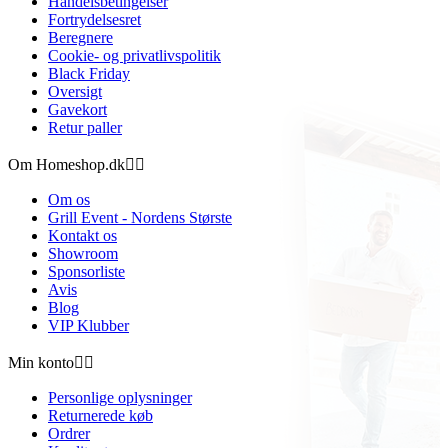
Handelsbetingelser
Fortrydelsesret
Beregnere
Cookie- og privatlivspolitik
Black Friday
Oversigt
Gavekort
Retur paller
Om Homeshop.dk


Om os
Grill Event - Nordens Største
Kontakt os
Showroom
Sponsorliste
Avis
Blog
VIP Klubber
Min konto


Personlige oplysninger
Returnerede køb
Ordrer