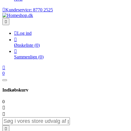

Kundeservice:
8770 2525


Log ind

Ønskeliste
(
0
)

Sammenlign
(
0
)

0
Indkøbskurv
0


