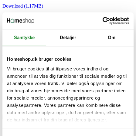
Download (1.17MB)
Vedligeholdelsesvejledning
Download (120.72KB)
Samtykke
Detaljer
Om
CE godkendelse
Download (11.34KB)
Homeshop.dk bruger cookies
Skriv produktanmeldelse
Vi bruger cookies til at tilpasse vores indhold og
Ingen kundeanmeldelser for øjeblikket
annoncer, til at vise dig funktioner til sociale medier og til
×
at analysere vores trafik. Vi deler også oplysninger om
din brug af vores hjemmeside med vores partnere inden
IBF Fortovsfliser Skarpkant - Grå10x62,5x80cm
for sociale medier, annonceringspartnere og
analysepartnere. Vores partnere kan kombinere disse
data med andre oplysninger, du har givet dem, eller som
de har indsamlet fra din brug af deres tjenester.
IBF Fortovsfliser Skarpkant -