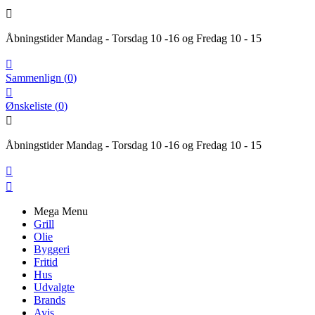

Åbningstider Mandag - Torsdag 10 -16 og Fredag 10 - 15

Sammenlign
(
0
)

Ønskeliste
(
0
)

Åbningstider Mandag - Torsdag 10 -16 og Fredag 10 - 15


Mega Menu
Grill
Olie
Byggeri
Fritid
Hus
Udvalgte
Brands
Avis