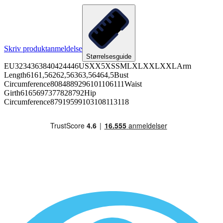
Skriv produktanmeldelse
Størrelsesguide
EU3234363840424446USXX5XSSMLXLXXLXXLArm
Length6161,56262,56363,56464,5Bust
Circumference8084889296101106111Waist
Girth6165697377828792Hip
Circumference87919599103108113118