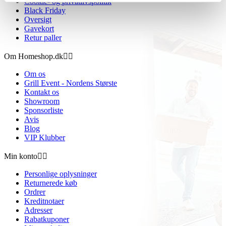
Cookie- og privatlivspolitik
Black Friday
Oversigt
Gavekort
Retur paller
Om Homeshop.dk


Om os
Grill Event - Nordens Største
Kontakt os
Showroom
Sponsorliste
Avis
Blog
VIP Klubber
Min konto


Personlige oplysninger
Returnerede køb
Ordrer
Kreditnotaer
Adresser
Rabatkuponer