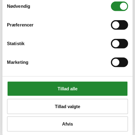
Samtykkevalg
Grå10x62,5x80cm
Nødvendig
DKK 209,95
Inkl. moms
Præferencer
Denne vare har et minimumskøb af 70.
Statistik
Marketing
Tillad alle
Tillad valgte
Information


Handelsbetingelser
Afvis
Fortrydelsesret
Beregnere