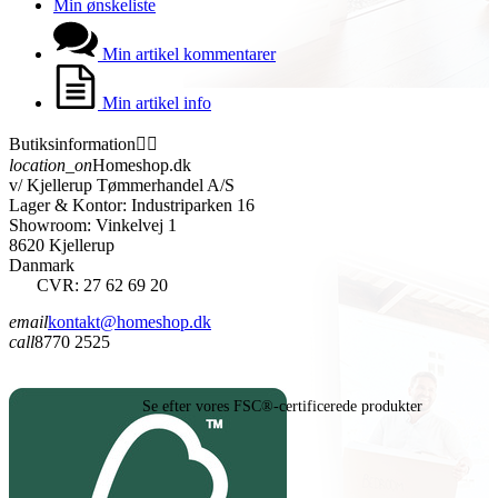
Min ønskeliste
Min artikel kommentarer
Min artikel info
Butiksinformation


location_on
Homeshop.dk
v/ Kjellerup Tømmerhandel A/S
Lager & Kontor: Industriparken 16
Showroom: Vinkelvej 1
8620 Kjellerup
Danmark
CVR: 27 62 69 20
email
kontakt@homeshop.dk
call
8770 2525
Se efter vores FSC®-certificerede produkter