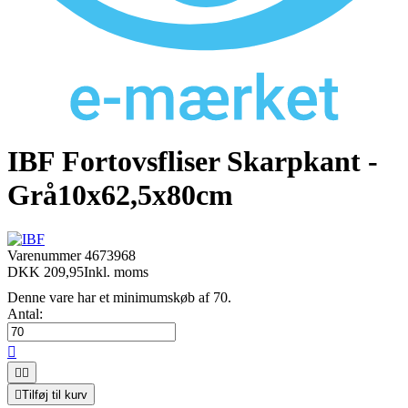
IBF Fortovsfliser Skarpkant -
Grå10x62,5x80cm
Varenummer
4673968
DKK 209,95
Inkl. moms
Denne vare har et minimumskøb af 70.
Antal:




Tilføj til kurv