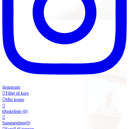
Instagram

Tilføj til kurv

Min konto

Ønskeliste
(0)

Sammenlign(
0
)

Scroll til toppen