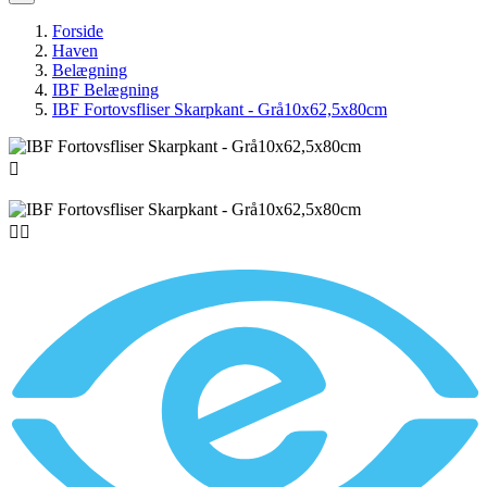
Forside
Haven
Belægning
IBF Belægning
IBF Fortovsfliser Skarpkant - Grå10x62,5x80cm


