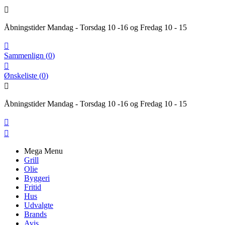

Åbningstider Mandag - Torsdag 10 -16 og Fredag 10 - 15

Sammenlign
(
0
)

Ønskeliste
(
0
)

Åbningstider Mandag - Torsdag 10 -16 og Fredag 10 - 15


Mega Menu
Grill
Olie
Byggeri
Fritid
Hus
Udvalgte
Brands
Avis