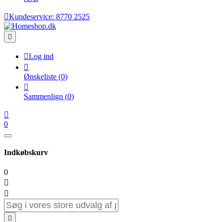

Kundeservice:
8770 2525


Log ind

Ønskeliste
(
0
)

Sammenlign
(
0
)

0
Indkøbskurv
0


