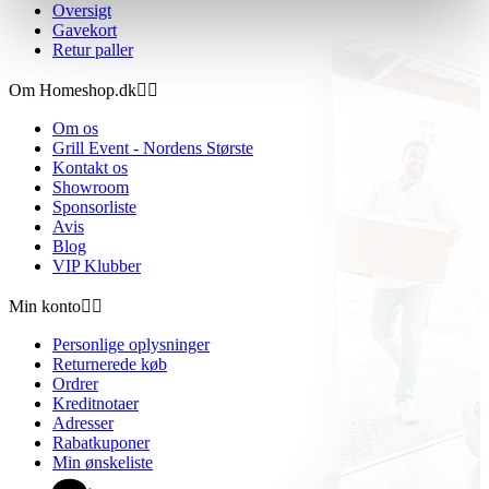
Oversigt
Gavekort
Retur paller
Om Homeshop.dk


Om os
Grill Event - Nordens Største
Kontakt os
Showroom
Sponsorliste
Avis
Blog
VIP Klubber
Min konto


Personlige oplysninger
Returnerede køb
Ordrer
Kreditnotaer
Adresser
Rabatkuponer
Min ønskeliste