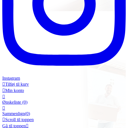
Instagram

Tilføj til kurv

Min konto

Ønskeliste
(0)

Sammenlign(
0
)

Scroll til toppen
Gå til toppen
