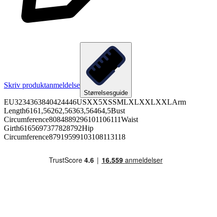
Skriv produktanmeldelse
Størrelsesguide
EU3234363840424446USXX5XSSMLXLXXLXXLArm
Length6161,56262,56363,56464,5Bust
Circumference8084889296101106111Waist
Girth6165697377828792Hip
Circumference87919599103108113118