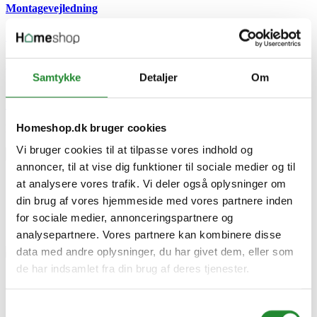
Montagevejledning
Download (2.45MB)
CE godkendelse
Samtykke
Detaljer
Om
Download (11.32KB)
Skriv produktanmeldelse
Homeshop.dk bruger cookies
Ingen kundeanmeldelser for øjeblikket
Vi bruger cookies til at tilpasse vores indhold og
×
annoncer, til at vise dig funktioner til sociale medier og til
at analysere vores trafik. Vi deler også oplysninger om
IBF Fortovskantsten - 12/15x30x100 Cm Lige Grå
din brug af vores hjemmeside med vores partnere inden
for sociale medier, annonceringspartnere og
analysepartnere. Vores partnere kan kombinere disse
data med andre oplysninger, du har givet dem, eller som
de har indsamlet fra din brug af deres tjenester.
IBF Fortovskantsten -
12/15x30x100 Cm Lige Grå
Samtykkevalg