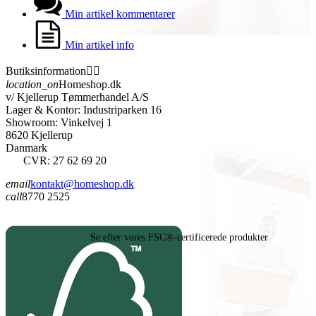
Min artikel kommentarer
Min artikel info
Butiksinformation


location_on
Homeshop.dk
v/ Kjellerup Tømmerhandel A/S
Lager & Kontor: Industriparken 16
Showroom: Vinkelvej 1
8620 Kjellerup
Danmark
CVR: 27 62 69 20
email
kontakt@homeshop.dk
call
8770 2525
Se efter vores FSC®-certificerede produkter