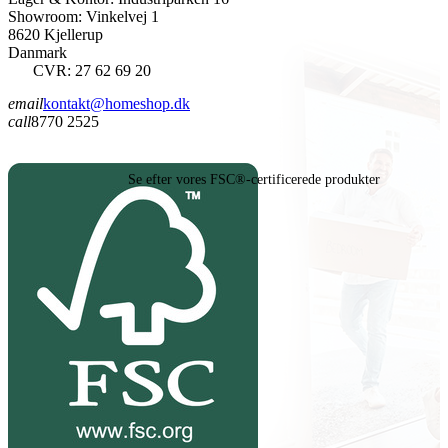
Showroom: Vinkelvej 1
8620 Kjellerup
Danmark
CVR: 27 62 69 20
email
kontakt@homeshop.dk
call
8770 2525
Se efter vores FSC®-certificerede produkter