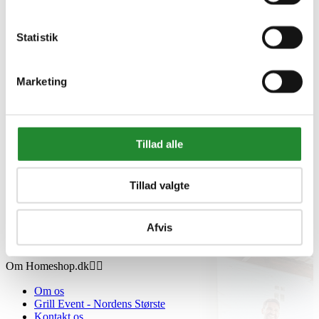
Statistik
Marketing
Information


Tillad alle
Handelsbetingelser
Fortrydelsesret
Beregnere
Tillad valgte
Cookie- og privatlivspolitik
Black Friday
Oversigt
Afvis
Gavekort
Retur paller
Om Homeshop.dk


Om os
Grill Event - Nordens Største
Kontakt os