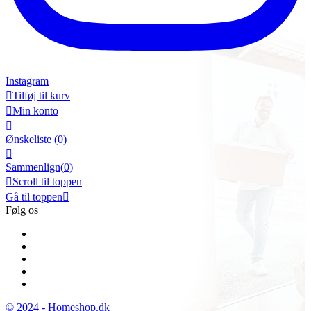
Instagram

Tilføj til kurv

Min konto

Ønskeliste
(0)

Sammenlign(
0
)

Scroll til toppen
Gå til toppen

Følg os
© 2024 - Homeshop.dk