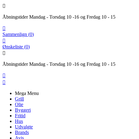

Åbningstider Mandag - Torsdag 10 -16 og Fredag 10 - 15

Sammenlign
(
0
)

Ønskeliste
(
0
)

Åbningstider Mandag - Torsdag 10 -16 og Fredag 10 - 15


Mega Menu
Grill
Olie
Byggeri
Fritid
Hus
Udvalgte
Brands
Avis