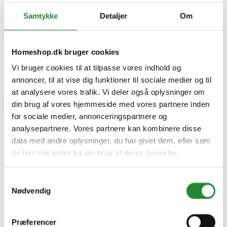
Ingen kundeanmeldelser for øjeblikket
Samtykke
Detaljer
Om
×
Homeshop.dk bruger cookies
IBF Kantningssten Skrå Forkant - Grå 25x6x50cm
Vi bruger cookies til at tilpasse vores indhold og
annoncer, til at vise dig funktioner til sociale medier og til
at analysere vores trafik. Vi deler også oplysninger om
din brug af vores hjemmeside med vores partnere inden
for sociale medier, annonceringspartnere og
IBF Kantningssten Skrå
analysepartnere. Vores partnere kan kombinere disse
Forkant - Grå 25x6x50cm
data med andre oplysninger, du har givet dem, eller som
de har indsamlet fra din brug af deres tjenester.
DKK 69,95
Inkl. moms
Samtykkevalg
Denne vare har et minimumskøb af 400.
Nødvendig
Præferencer