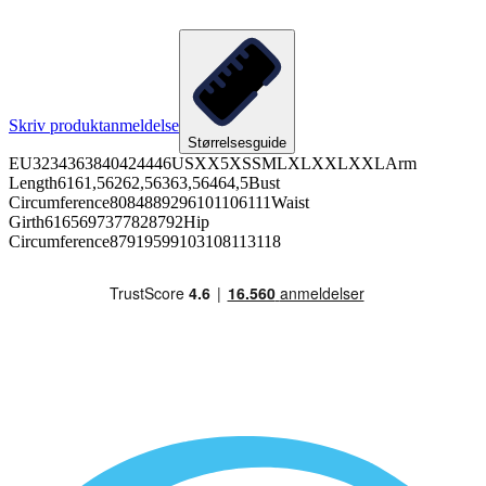
Skriv produktanmeldelse
Størrelsesguide
EU3234363840424446USXX5XSSMLXLXXLXXLArm
Length6161,56262,56363,56464,5Bust
Circumference8084889296101106111Waist
Girth6165697377828792Hip
Circumference87919599103108113118