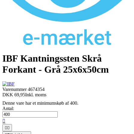
IBF Kantningssten Skrå
Forkant - Grå 25x6x50cm
Varenummer
4674354
DKK 69,95
Inkl. moms
Denne vare har et minimumskøb af 400.
Antal:


