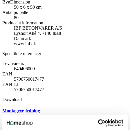
BygDimension
50 x 6 x 50 cm
Antal pr. palle
80
Producent information
IBF BETONVARER A/S
Lysholt Allé 4, 7140 Ikast
Danmark
www.ibf.dk
Specifikke referencer
Lev. varenr.
640406000
EAN
5706750017477
EAN-13
5706750017477
Download
Montagevejledning
Download (2.45MB)
Skriv produktanmeldelse