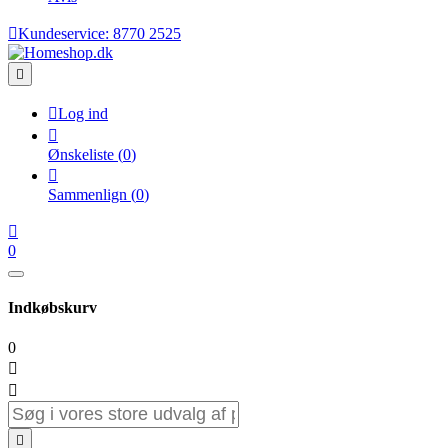

Kundeservice:
8770 2525


Log ind

Ønskeliste
(
0
)

Sammenlign
(
0
)

0
Indkøbskurv
0


