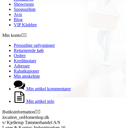
Showroom
Sponsorliste
Avis
Blog
VIP Klubber
Min konto


Personlige oplysninger
Returnerede køb
Ordrer
Kreditnotaer
Adresser
Rabatkuponer
Min ønskeliste
Min artikel kommentarer
Min artikel info
Butiksinformation


location_on
Homeshop.dk
v/ Kjellerup Tømmerhandel A/S
Lager & Kontor: Industriparken 16