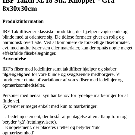
IBF Taktil M/18 Stk. Knopper - Grå
8x30x30cm
Produktinformation
IBF Taktilfliser er klassiske produkter, der hjælper svagtseende og
blinde med at orientere sig. De tidløse formater giver en rolig og
harmonisk overflade. Ved at kombinere de forskellige fliseformater,
evt. med andre typer sten eller materialer, kan der opnås nogle meget
effektfulde flisebelægninger.
Anvendelse
IBF’s fliser med ledelinjer samt taktilfliser hjælper og skaber
tilgængelighed for vore blinde og svagtseende medborgere. Vi
producerer et utal af variationer af vores fliser med ledelinjer og
opmærksomhedsfelter.
Personer med nedsat syn har behov for tydelige markeringer for at
finde vej.
Systemet er meget enkelt med kun to markeringer:
- Ledelinjeelement, der består af gentagelse af en aflang form og
betyder ‘gå’.(retningsvisere).
- Knopelement, der placeres i felter og betyder ‘fuld
opmærksomhed’.