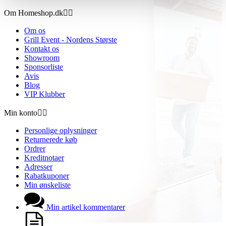
Om Homeshop.dk


Om os
Grill Event - Nordens Største
Kontakt os
Showroom
Sponsorliste
Avis
Blog
VIP Klubber
Min konto


Personlige oplysninger
Returnerede køb
Ordrer
Kreditnotaer
Adresser
Rabatkuponer
Min ønskeliste
Min artikel kommentarer