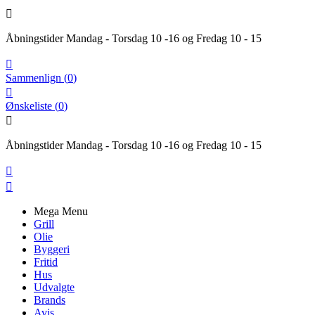

Åbningstider Mandag - Torsdag 10 -16 og Fredag 10 - 15

Sammenlign
(
0
)

Ønskeliste
(
0
)

Åbningstider Mandag - Torsdag 10 -16 og Fredag 10 - 15


Mega Menu
Grill
Olie
Byggeri
Fritid
Hus
Udvalgte
Brands
Avis