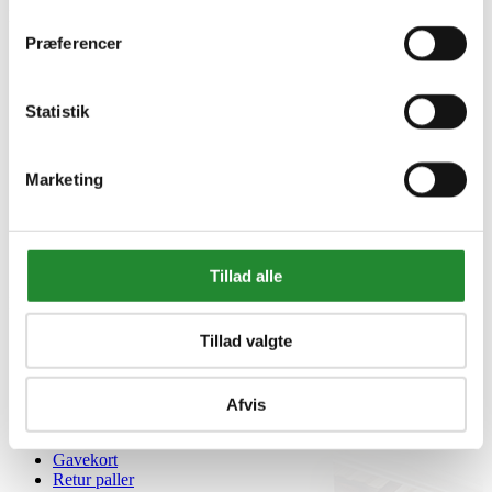
Denne vare har et minimumskøb af 480.
Præferencer
Statistik
Marketing
Tillad alle
Information


Tillad valgte
Handelsbetingelser
Fortrydelsesret
Beregnere
Cookie- og privatlivspolitik
Afvis
Black Friday
Oversigt
Gavekort
Retur paller