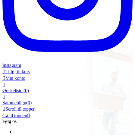
Instagram

Tilføj til kurv

Min konto

Ønskeliste
(0)

Sammenlign(
0
)

Scroll til toppen
Gå til toppen

Følg os