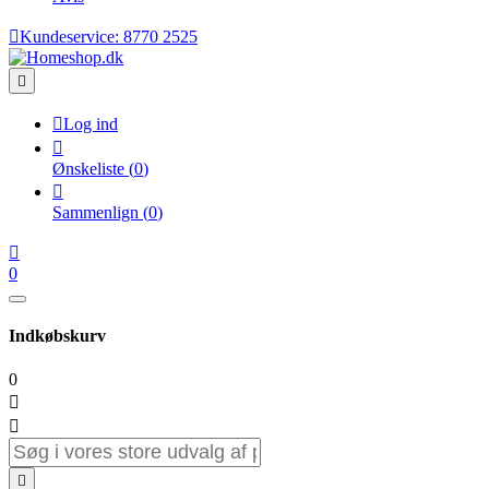

Kundeservice:
8770 2525


Log ind

Ønskeliste
(
0
)

Sammenlign
(
0
)

0
Indkøbskurv
0


