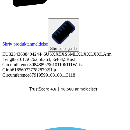
Skriv produktanmeldelse
Størrelsesguide
EU3234363840424446USXX5XSSMLXLXXLXXLArm
Length6161,56262,56363,56464,5Bust
Circumference8084889296101106111Waist
Girth6165697377828792Hip
Circumference87919599103108113118