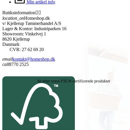
Min artikel info
Butiksinformation


location_on
Homeshop.dk
v/ Kjellerup Tømmerhandel A/S
Lager & Kontor: Industriparken 16
Showroom: Vinkelvej 1
8620 Kjellerup
Danmark
CVR: 27 62 69 20
email
kontakt@homeshop.dk
call
8770 2525
Se efter vores FSC®-certificerede produkter