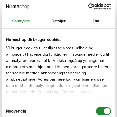
EAN-13
5706750157593
Skriv produktanmeldelse
Samtykke
Detaljer
Om
Ingen kundeanmeldelser for øjeblikket
×
Homeshop.dk bruger cookies
IBF Taktil M/18 Stk. Knopper - Grå 8x30x30cm
Vi bruger cookies til at tilpasse vores indhold og
annoncer, til at vise dig funktioner til sociale medier og til
at analysere vores trafik. Vi deler også oplysninger om
din brug af vores hjemmeside med vores partnere inden
for sociale medier, annonceringspartnere og
analysepartnere. Vores partnere kan kombinere disse
data med andre oplysninger, du har givet dem, eller som
IBF Taktil M/18 Stk. Knopper -
de har indsamlet fra din brug af deres tjenester.
Grå 8x30x30cm
Samtykkevalg
Nødvendig
DKK 99,95
Inkl. moms