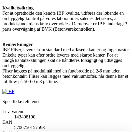
Kvalitetssikring
For at opretholde den kendte IBF kvalitet, udføres der løbende en
omhyggelig kontrol på vores laboratorier, således det sikres, at
produktstandardens krav overholdes. Derudover er IBF underlagt 3.
parts overvågning af BVK (Betonvarekontrollen).
Bemærkninger
IBF Fliser, leveres som standard med affasede kanter og fugeknaster.
Enkelte typer kan efter ordre leveres med skarpe kanter. For at
undgå kantafskalninger, skal de håndteres forsigtigt og udlægges
omhyggeligt.
Fliser lægges på modulmål med en fugebredde på 2-6 mm uden
betonkontakt. Fliser kan lægges med vakuumløfter, når denne har et
luftflow på 50-60 m3 pr. time.
Specifikke referencer
Lev. varenr.
143408100
EAN
5706750157593