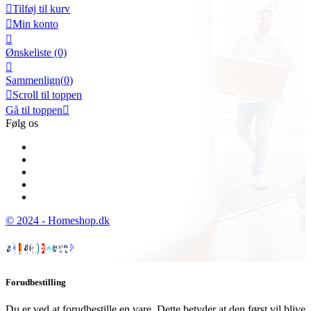

Tilføj til kurv

Min konto

Ønskeliste
(0)

Sammenlign(
0
)

Scroll til toppen
Gå til toppen

Følg os
© 2024 - Homeshop.dk
Forudbestilling
Du er ved at forudbestille en vare. Dette betyder at den først vil blive