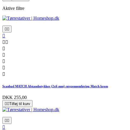
Aktive filtre










Scanbad MATCH Afstandsstykker (2x6 mm) rørgennemføring Match krom
DKK 255,00


Tilføj til kurv


