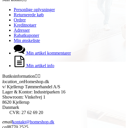
Personlige oplysninger
Returnerede køb
Ordrer
Kreditnotaer
Adresser
Rabatkuponer
Min ønskeliste
Min artikel kommentarer
Min artikel info
Butiksinformation


location_on
Homeshop.dk
v/ Kjellerup Tømmerhandel A/S
Lager & Kontor: Industriparken 16
Showroom: Vinkelvej 1
8620 Kjellerup
Danmark
CVR: 27 62 69 20
email
kontakt@homeshop.dk
call
8770 2525