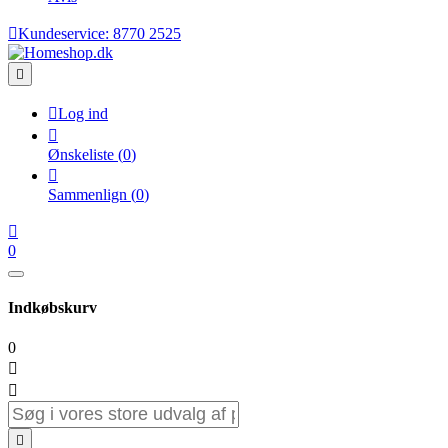

Kundeservice:
8770 2525


Log ind

Ønskeliste
(
0
)

Sammenlign
(
0
)

0
Indkøbskurv
0


