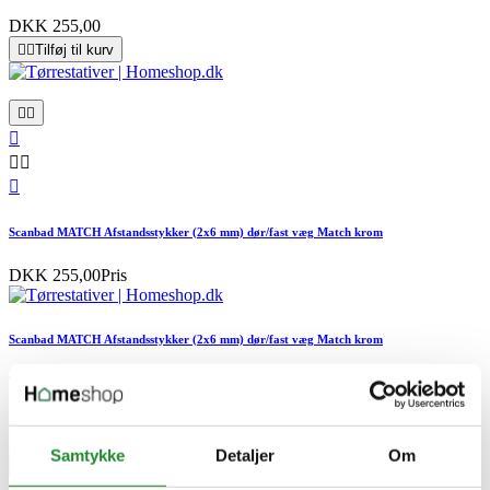
DKK 255,00


Tilføj til kurv






Scanbad MATCH Afstandsstykker (2x6 mm) dør/fast væg Match krom
DKK 255,00
Pris
Scanbad MATCH Afstandsstykker (2x6 mm) dør/fast væg Match krom
Tørrestativer
Scanbad Afstandsstykker (2x6 mm) dør/fast væg Match krom -
1600628
DKK 255,00
Pris
Samtykke
Detaljer
Om

