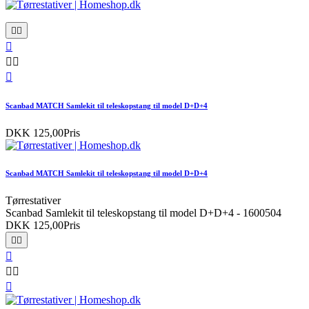






Scanbad MATCH Samlekit til teleskopstang til model D+D+4
DKK 125,00
Pris
Scanbad MATCH Samlekit til teleskopstang til model D+D+4
Tørrestativer
Scanbad Samlekit til teleskopstang til model D+D+4 - 1600504
DKK 125,00
Pris





