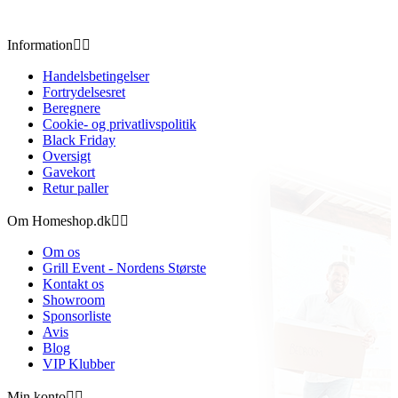
Information


Handelsbetingelser
Fortrydelsesret
Beregnere
Cookie- og privatlivspolitik
Black Friday
Oversigt
Gavekort
Retur paller
Om Homeshop.dk


Om os
Grill Event - Nordens Største
Kontakt os
Showroom
Sponsorliste
Avis
Blog
VIP Klubber
Min konto

