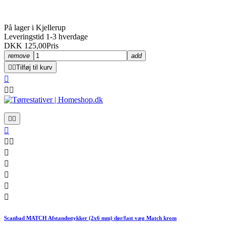
På lager i Kjellerup
Leveringstid 1-3 hverdage
DKK 125,00
Pris
remove
add


Tilføj til kurv













Scanbad MATCH Afstandsstykker (2x6 mm) dør/fast væg Match krom