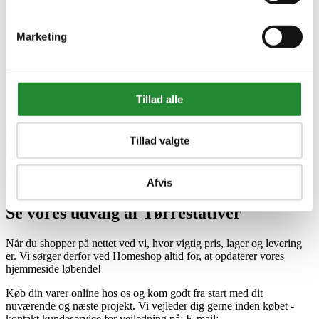
Marketing
På lager i Kjellerup
Tillad alle
Leveringstid 1-3 hverdage
DKK 255,00
Pris
remove
add
Tillad valgte


Tilføj til kurv



Afvis
Se vores udvalg af Tørrestativer
Når du shopper på nettet ved vi, hvor vigtig pris, lager og levering
er. Vi sørger derfor ved Homeshop altid for, at opdaterer vores
hjemmeside løbende!
Køb din varer online hos os og kom godt fra start med dit
nuværende og næste projekt. Vi
vejleder dig gerne inden købet -
kontakt kundeservice for vejledning på: E-mail: