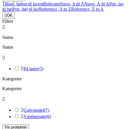
Tilbud, højest til lavest
Relevans
Navn, A til Å
Navn, Å til A
Pris, lav
til høj
Pris, høj til lav
Reference, A to Z
Reference, Z to A

OK
Filtrer

Status
Status


På lager
(3)
Kategorier
Kategorier


Gulvmodel
(7)

Væghængte
(6)
Vis produkter