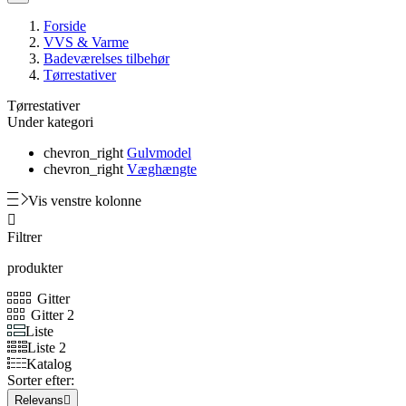
Forside
VVS & Varme
Badeværelses tilbehør
Tørrestativer
Tørrestativer
Under kategori
chevron_right
Gulvmodel
chevron_right
Væghængte
Vis venstre kolonne

Filtrer
produkter
Gitter
Gitter 2
Liste
Liste 2
Katalog
Sorter efter:
Relevans
