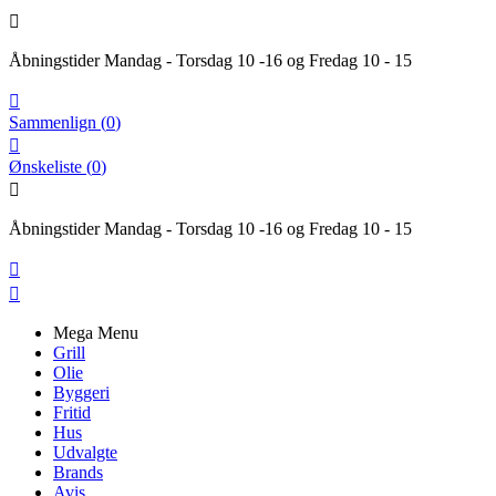

Åbningstider Mandag - Torsdag 10 -16 og Fredag 10 - 15

Sammenlign
(
0
)

Ønskeliste
(
0
)

Åbningstider Mandag - Torsdag 10 -16 og Fredag 10 - 15


Mega Menu
Grill
Olie
Byggeri
Fritid
Hus
Udvalgte
Brands
Avis