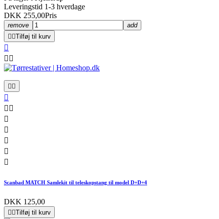
Leveringstid 1-3 hverdage
DKK 255,00
Pris
remove
add


Tilføj til kurv













Scanbad MATCH Samlekit til teleskopstang til model D+D+4
DKK 125,00


Tilføj til kurv