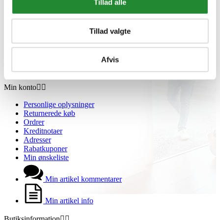
Tillad alle
Om os
Grill Event - Nordens Største
Kontakt os
Tillad valgte
Showroom
Sponsorliste
Avis
Afvis
Blog
VIP Klubber
Min konto


Personlige oplysninger
Returnerede køb
Ordrer
Kreditnotaer
Adresser
Rabatkuponer
Min ønskeliste
Min artikel kommentarer
Min artikel info
Butiksinformation

