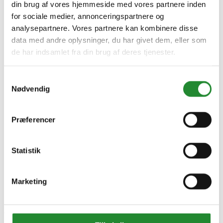
din brug af vores hjemmeside med vores partnere inden
for sociale medier, annonceringspartnere og
analysepartnere. Vores partnere kan kombinere disse
data med andre oplysninger, du har givet dem, eller som
de har indsamlet fra din brug af deres tjenester.
Samtykkevalg
Nødvendig
Information


Præferencer
Handelsbetingelser
Fortrydelsesret
Beregnere
Statistik
Cookie- og privatlivspolitik
Black Friday
Oversigt
Marketing
Gavekort
Retur paller
Om Homeshop.dk

