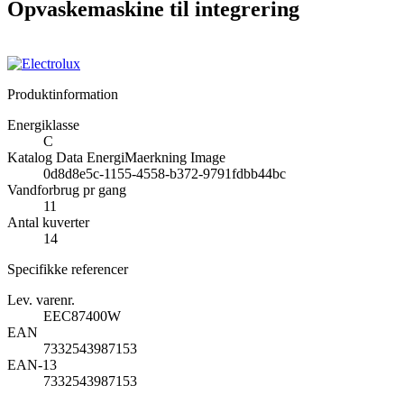
Opvaskemaskine til integrering
Produktinformation
Energiklasse
C
Katalog Data EnergiMaerkning Image
0d8d8e5c-1155-4558-b372-9791fdbb44bc
Vandforbrug pr gang
11
Antal kuverter
14
Specifikke referencer
Lev. varenr.
EEC87400W
EAN
7332543987153
EAN-13
7332543987153