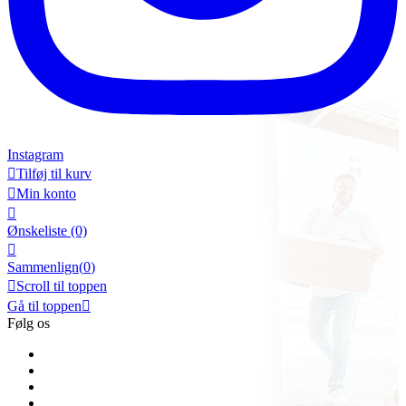
Instagram

Tilføj til kurv

Min konto

Ønskeliste
(0)

Sammenlign(
0
)

Scroll til toppen
Gå til toppen

Følg os