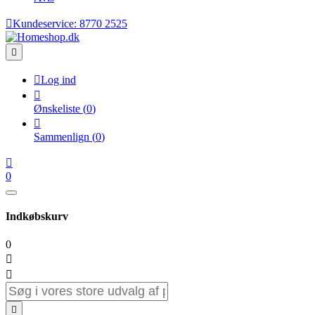

Kundeservice:
8770 2525


Log ind

Ønskeliste
(
0
)

Sammenlign
(
0
)

0
Indkøbskurv
0


