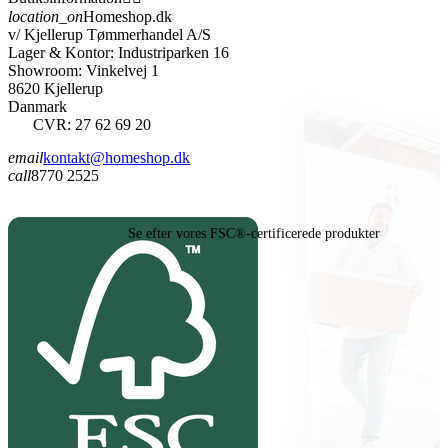
location_on
Homeshop.dk
v/ Kjellerup Tømmerhandel A/S
Lager & Kontor: Industriparken 16
Showroom: Vinkelvej 1
8620 Kjellerup
Danmark
CVR: 27 62 69 20
email
kontakt@homeshop.dk
call
8770 2525
Se efter vores FSC®-certificerede produkter