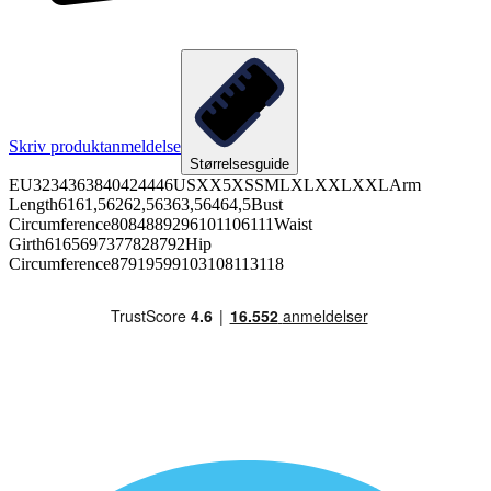
Skriv produktanmeldelse
Størrelsesguide
EU3234363840424446USXX5XSSMLXLXXLXXLArm
Length6161,56262,56363,56464,5Bust
Circumference8084889296101106111Waist
Girth6165697377828792Hip
Circumference87919599103108113118