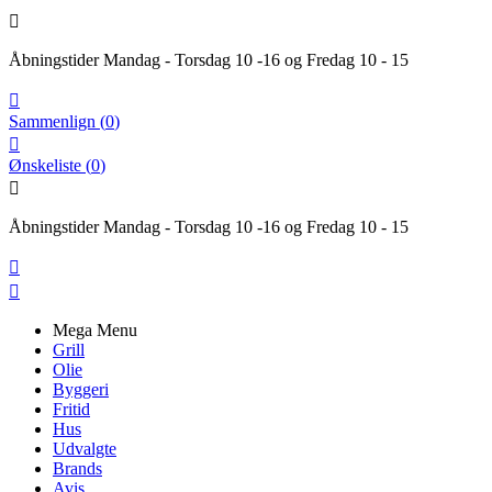

Åbningstider Mandag - Torsdag 10 -16 og Fredag 10 - 15

Sammenlign
(
0
)

Ønskeliste
(
0
)

Åbningstider Mandag - Torsdag 10 -16 og Fredag 10 - 15


Mega Menu
Grill
Olie
Byggeri
Fritid
Hus
Udvalgte
Brands
Avis