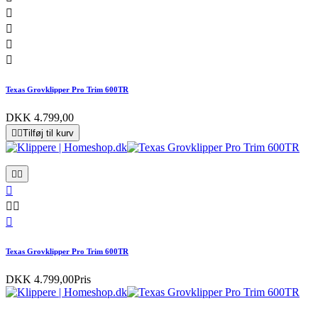




Texas Grovklipper Pro Trim 600TR
DKK 4.799,00


Tilføj til kurv






Texas Grovklipper Pro Trim 600TR
DKK 4.799,00
Pris