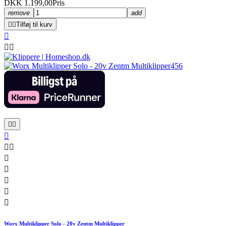
DKK 1.199,00
Pris
remove
add


Tilføj til kurv













Worx Multiklipper Solo - 20v Zentm Multiklipper