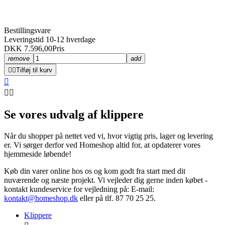
Bestillingsvare
Leveringstid 10-12 hverdage
DKK 7.596,00
Pris
remove
add


Tilføj til kurv



Se vores udvalg af klippere
Når du shopper på nettet ved vi, hvor vigtig pris, lager og levering
er. Vi sørger derfor ved Homeshop altid for, at opdaterer vores
hjemmeside løbende!
Køb din varer online hos os og kom godt fra start med dit
nuværende og næste projekt. Vi
vejleder dig gerne inden købet -
kontakt kundeservice for vejledning på: E-mail:
kontakt@homeshop.dk
eller på tlf. 87 70 25 25.
Klippere