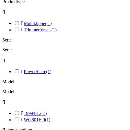
Produkttype


Multiklipper
(1)

Trimmerforsats
(1)
Serie
Serie


PowerShare
(1)
Model
Model


199943-2
(1)

WG801E.9
(1)
Batterispænding