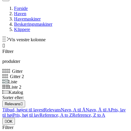
Forside
Haven
Havemaskiner
Beskæringsmaskiner
Klippere
Vis venstre kolonne

Filtrer
produkter
Gitter
Gitter 2
Liste
Liste 2
Katalog
Sorter efter:
Relevans

Tilbud, højest til lavest
Relevans
Navn, A til Å
Navn, Å til A
Pris, lav
til høj
Pris, høj til lav
Reference, A to Z
Reference, Z to A

OK
Filtrer