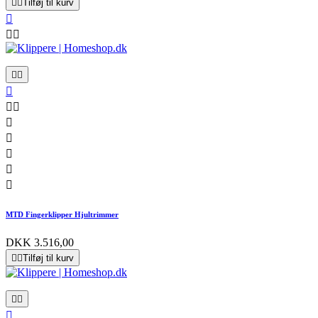


Tilføj til kurv













MTD Fingerklipper Hjultrimmer
DKK 3.516,00


Tilføj til kurv


