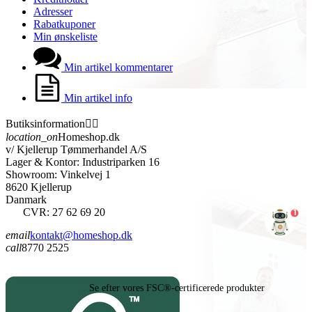
Adresser
Rabatkuponer
Min ønskeliste
Min artikel kommentarer
Min artikel info
Butiksinformation


location_on
Homeshop.dk
v/ Kjellerup Tømmerhandel A/S
Lager & Kontor: Industriparken 16
Showroom: Vinkelvej 1
8620 Kjellerup
Danmark
CVR: 27 62 69 20
1
email
kontakt@homeshop.dk
call
8770 2525
Se efter vores FSC®-certificerede produkter