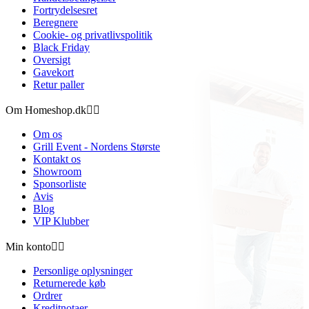
Fortrydelsesret
Beregnere
Cookie- og privatlivspolitik
Black Friday
Oversigt
Gavekort
Retur paller
Om Homeshop.dk


Om os
Grill Event - Nordens Største
Kontakt os
Showroom
Sponsorliste
Avis
Blog
VIP Klubber
Min konto


Personlige oplysninger
Returnerede køb
Ordrer
Kreditnotaer