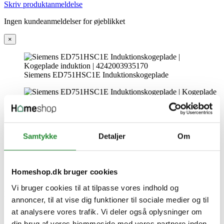
Skriv produktanmeldelse
Ingen kundeanmeldelser for øjeblikket
×
Siemens ED751HSC1E Induktionskogeplade
Samtykke
Detaljer
Om
Siemens ED751HSC1E
Induktionskogeplade
Homeshop.dk bruger cookies
Vi bruger cookies til at tilpasse vores indhold og
DKK 7.999,00
Inkl. moms
annoncer, til at vise dig funktioner til sociale medier og til
at analysere vores trafik. Vi deler også oplysninger om
din brug af vores hjemmeside med vores partnere inden