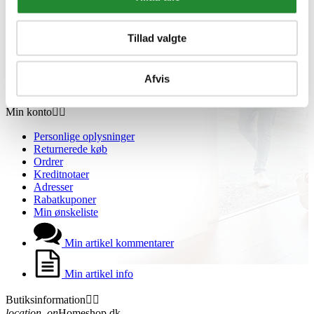
Grill Event - Nordens Største
Kontakt os
Showroom
Tillad valgte
Sponsorliste
Avis
Blog
Afvis
VIP Klubber
Min konto


Personlige oplysninger
Returnerede køb
Ordrer
Kreditnotaer
Adresser
Rabatkuponer
Min ønskeliste
Min artikel kommentarer
Min artikel info
Butiksinformation


location_on
Homeshop.dk