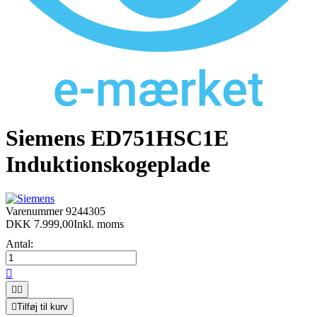
Siemens ED751HSC1E
Induktionskogeplade
Varenummer
9244305
DKK 7.999,00
Inkl. moms
Antal:




Tilføj til kurv