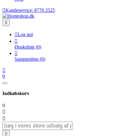

Kundeservice:
8770 2525


Log ind

Ønskeliste
(
0
)

Sammenlign
(
0
)

0
Indkøbskurv
0


