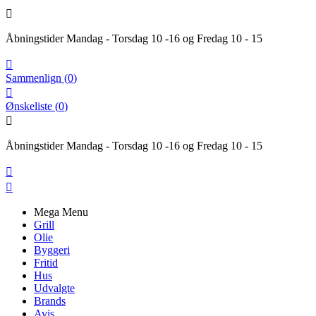

Åbningstider Mandag - Torsdag 10 -16 og Fredag 10 - 15

Sammenlign
(
0
)

Ønskeliste
(
0
)

Åbningstider Mandag - Torsdag 10 -16 og Fredag 10 - 15


Mega Menu
Grill
Olie
Byggeri
Fritid
Hus
Udvalgte
Brands
Avis