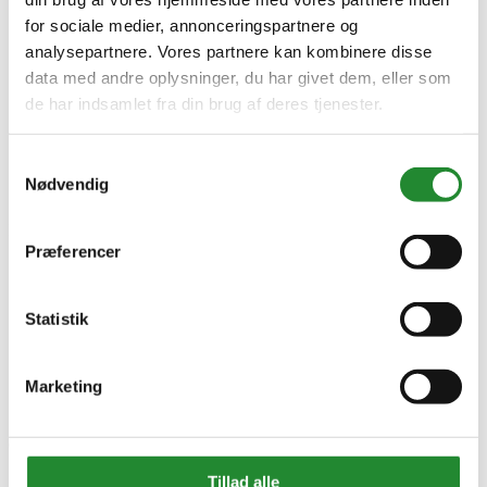
for sociale medier, annonceringspartnere og
analysepartnere. Vores partnere kan kombinere disse
data med andre oplysninger, du har givet dem, eller som
de har indsamlet fra din brug af deres tjenester.
Samtykkevalg
Nødvendig
Information


Præferencer
Handelsbetingelser
Fortrydelsesret
Beregnere
Statistik
Cookie- og privatlivspolitik
Black Friday
Oversigt
Gavekort
Marketing
Retur paller
Om Homeshop.dk


Tillad alle
Om os