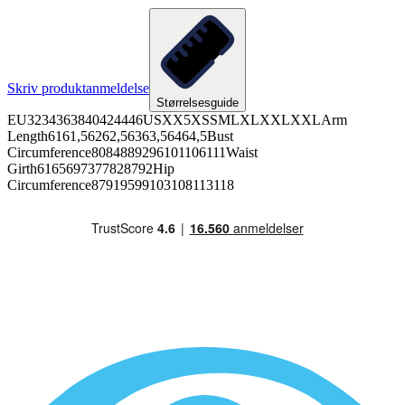
Skriv produktanmeldelse
Størrelsesguide
EU3234363840424446USXX5XSSMLXLXXLXXLArm
Length6161,56262,56363,56464,5Bust
Circumference8084889296101106111Waist
Girth6165697377828792Hip
Circumference87919599103108113118