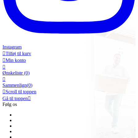
Instagram

Tilføj til kurv

Min konto

Ønskeliste
(0)

Sammenlign(
0
)

Scroll til toppen
Gå til toppen

Følg os