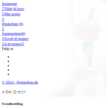
Instagram

Tilføj til kurv

Min konto

Ønskeliste
(0)

Sammenlign(
0
)

Scroll til toppen
Gå til toppen

Følg os
© 2024 - Homeshop.dk
Forudbestilling