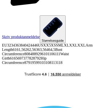
Skriv produktanmeldelse
Størrelsesguide
EU3234363840424446USXX5XSSMLXLXXLXXLArm
Length6161,56262,56363,56464,5Bust
Circumference8084889296101106111Waist
Girth6165697377828792Hip
Circumference87919599103108113118