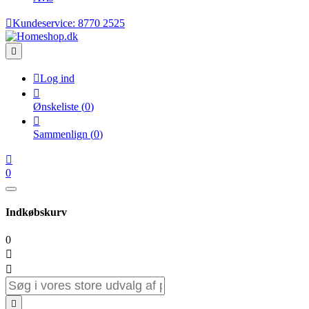

Kundeservice:
8770 2525


Log ind

Ønskeliste
(
0
)

Sammenlign
(
0
)

0
Indkøbskurv
0


