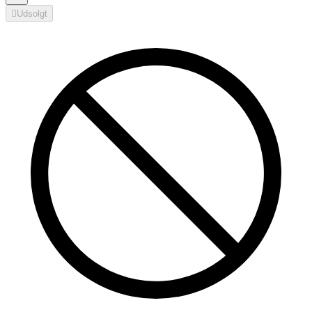

Udsolgt