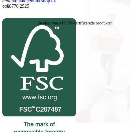
email
kontakt@homeshop.dk
call
8770 2525
Se efter vores FSC®-certificerede produkter