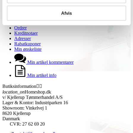
Min konto


Afvis
Personlige oplysninger
Returnerede køb
Ordrer
Kreditnotaer
Adresser
Rabatkuponer
Min ønskeliste
Min artikel kommentarer
Min artikel info
Butiksinformation


location_on
Homeshop.dk
v/ Kjellerup Tømmerhandel A/S
Lager & Kontor: Industriparken 16
Showroom: Vinkelvej 1
8620 Kjellerup
Danmark
CVR: 27 62 69 20