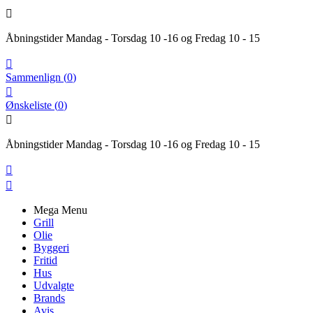

Åbningstider Mandag - Torsdag 10 -16 og Fredag 10 - 15

Sammenlign
(
0
)

Ønskeliste
(
0
)

Åbningstider Mandag - Torsdag 10 -16 og Fredag 10 - 15


Mega Menu
Grill
Olie
Byggeri
Fritid
Hus
Udvalgte
Brands
Avis