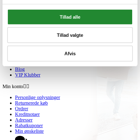
Oversigt
Gavekort
Retur paller
Tillad alle
Om Homeshop.dk


Tillad valgte
Om os
Grill Event - Nordens Største
Kontakt os
Showroom
Afvis
Sponsorliste
Avis
Blog
VIP Klubber
Min konto


Personlige oplysninger
Returnerede køb
Ordrer
Kreditnotaer
Adresser
Rabatkuponer
Min ønskeliste