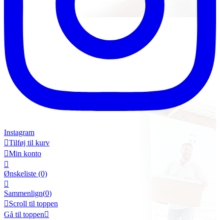
Instagram

Tilføj til kurv

Min konto

Ønskeliste
(0)

Sammenlign(
0
)

Scroll til toppen
Gå til toppen
