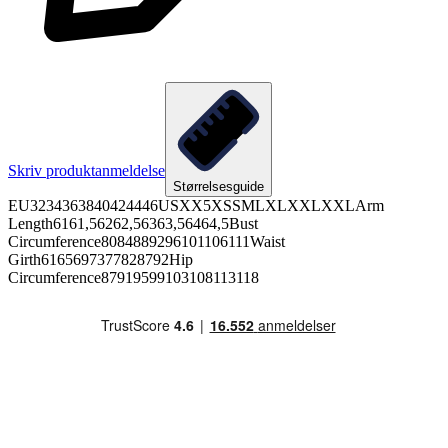
Skriv produktanmeldelse
Størrelsesguide
EU3234363840424446USXX5XSSMLXLXXLXXLArm
Length6161,56262,56363,56464,5Bust
Circumference8084889296101106111Waist
Girth6165697377828792Hip
Circumference87919599103108113118