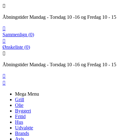

Åbningstider Mandag - Torsdag 10 -16 og Fredag 10 - 15

Sammenlign
(
0
)

Ønskeliste
(
0
)

Åbningstider Mandag - Torsdag 10 -16 og Fredag 10 - 15


Mega Menu
Grill
Olie
Byggeri
Fritid
Hus
Udvalgte
Brands
Avis