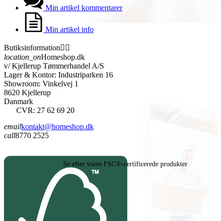
Min artikel kommentarer
Min artikel info
Butiksinformation


location_on
Homeshop.dk
v/ Kjellerup Tømmerhandel A/S
Lager & Kontor: Industriparken 16
Showroom: Vinkelvej 1
8620 Kjellerup
Danmark
CVR: 27 62 69 20
email
kontakt@homeshop.dk
call
8770 2525
Se efter vores FSC®-certificerede produkter