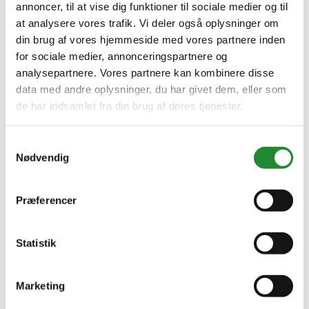
i krom med udtræksbruser
annoncer, til at vise dig funktioner til sociale medier og til
at analysere vores trafik. Vi deler også oplysninger om
din brug af vores hjemmeside med vores partnere inden
DKK 5.072,00
Inkl. moms
for sociale medier, annonceringspartnere og
analysepartnere. Vores partnere kan kombinere disse
data med andre oplysninger, du har givet dem, eller som
de har indsamlet fra din brug af deres tjenester.
Samtykkevalg
Nødvendig
Præferencer
Information


Statistik
Handelsbetingelser
Fortrydelsesret
Beregnere
Marketing
Cookie- og privatlivspolitik
Black Friday