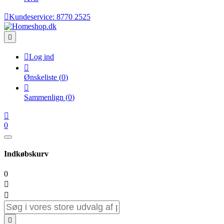

Kundeservice:
8770 2525


Log ind

Ønskeliste
(
0
)

Sammenlign
(
0
)

0
Indkøbskurv
0


