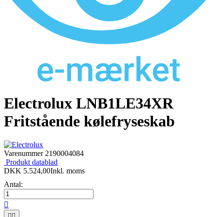
Electrolux LNB1LE34XR
Fritstående kølefryseskab
Varenummer
2190004084
Produkt datablad
DKK 5.524,00
Inkl. moms
Antal:


