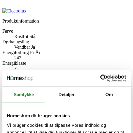
Produktinformation
Farve
Rustfrit Stål
Dørhængsling
Vendbar Ja
Energiforbrug Pr År
242
Energiklasse
E
Katalog Data EnergiMaerkning Image
7092c6bc-05fc-4f62-8661-4b9d74c5b0fc
NoFrost
Nej
Samtykke
Detaljer
Om
Temperaturstyring
Ja
Specifikke referencer
Homeshop.dk bruger cookies
Lev. varenr.
Vi bruger cookies til at tilpasse vores indhold og
2190004084
EAN
annoncer, til at vise dig funktioner til sociale medier og til