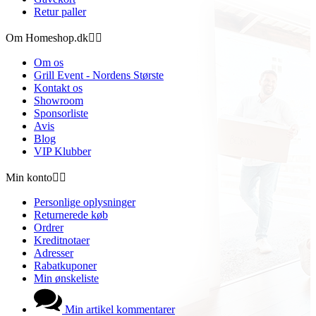
Retur paller
Om Homeshop.dk


Om os
Grill Event - Nordens Største
Kontakt os
Showroom
Sponsorliste
Avis
Blog
VIP Klubber
Min konto


Personlige oplysninger
Returnerede køb
Ordrer
Kreditnotaer
Adresser
Rabatkuponer
Min ønskeliste
Min artikel kommentarer