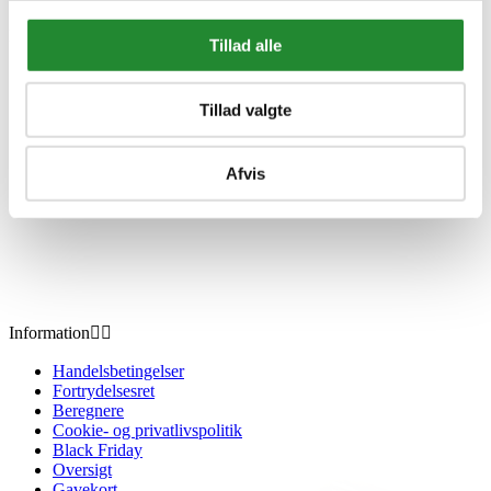
DKK 5.524,00
Inkl. moms
Tillad alle
Tillad valgte
Afvis
Information


Handelsbetingelser
Fortrydelsesret
Beregnere
Cookie- og privatlivspolitik
Black Friday
Oversigt
Gavekort