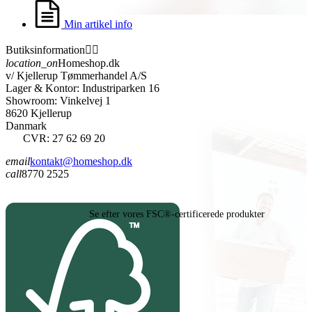
Min artikel info
Butiksinformation


location_on
Homeshop.dk
v/ Kjellerup Tømmerhandel A/S
Lager & Kontor: Industriparken 16
Showroom: Vinkelvej 1
8620 Kjellerup
Danmark
CVR: 27 62 69 20
email
kontakt@homeshop.dk
call
8770 2525
Se efter vores FSC®-certificerede produkter