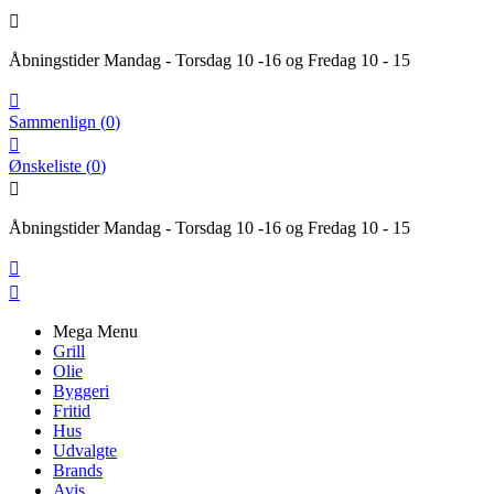

Åbningstider Mandag - Torsdag 10 -16 og Fredag 10 - 15

Sammenlign
(
0
)

Ønskeliste
(
0
)

Åbningstider Mandag - Torsdag 10 -16 og Fredag 10 - 15


Mega Menu
Grill
Olie
Byggeri
Fritid
Hus
Udvalgte
Brands
Avis