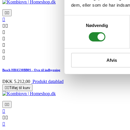
dem, eller som de har indsaml


Samtykkevalg

Nødvendig







Afvis
Bosch HBA530BB0S - Ovn til indbygning
DKK 5.212,00
Produkt datablad


Tilføj til kurv





