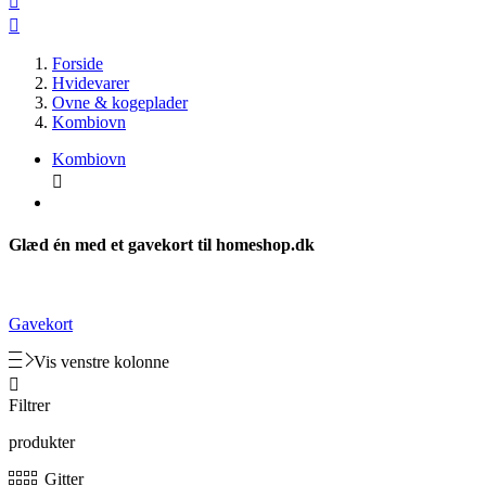


Forside
Hvidevarer
Ovne & kogeplader
Kombiovn
Kombiovn

Glæd én med et gavekort til homeshop.dk
Gavekort
Vis venstre kolonne

Filtrer
produkter
Gitter