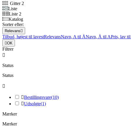
Gitter 2
Liste
Liste 2
Katalog
Sorter efter:
Relevans

Tilbud, højest til lavest
Relevans
Navn, A til Å
Navn, Å til A
Pris, lav ti

OK
Filtrer

Status
Status


Bestillingsvare
(10)

Udsolgte
(1)
Mærker
Mærker