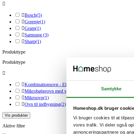


Bosch
(5)

Gorenje
(1)

Gram
(1)

Samsung
(3)

Sharp
(1)
Produkttype
Produkttype


Kombinationsovn - Elektrisk
(6)
Samtykke

Mikrobølgeovn med varmeledning og grill
(1)

Mikroovn
(1)

Ovn til indbygning
(2)
Homeshop.dk bruger cooki
Vis produkter
Vi bruger cookies til at tilpas
vores trafik. Vi deler også 
Aktive filtre
annonceringspartnere og anal