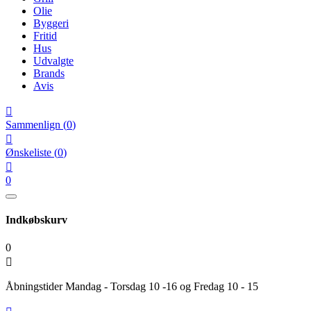
Olie
Byggeri
Fritid
Hus
Udvalgte
Brands
Avis

Sammenlign
(
0
)

Ønskeliste
(
0
)

0
Indkøbskurv
0

Åbningstider Mandag - Torsdag 10 -16 og Fredag 10 - 15