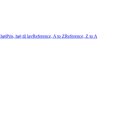
l høj
Pris, høj til lav
Reference, A to Z
Reference, Z to A