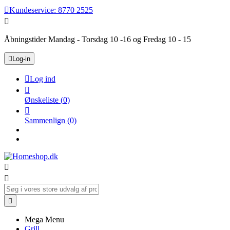

Kundeservice:
8770 2525

Åbningstider Mandag - Torsdag 10 -16 og Fredag 10 - 15

Log-in

Log ind

Ønskeliste
(
0
)

Sammenlign
(
0
)



Mega Menu
Grill