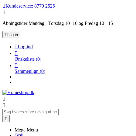

Kundeservice:
8770 2525

Åbningstider Mandag - Torsdag 10 -16 og Fredag 10 - 15

Log-in

Log ind

Ønskeliste
(
0
)

Sammenlign
(
0
)



Mega Menu
Grill