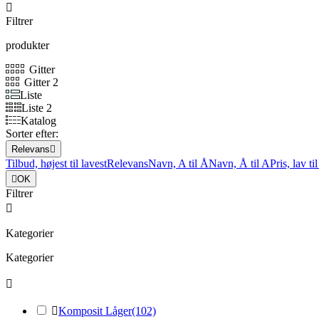

Filtrer
produkter
Gitter
Gitter 2
Liste
Liste 2
Katalog
Sorter efter:
Relevans

Tilbud, højest til lavest
Relevans
Navn, A til Å
Navn, Å til A
Pris, lav ti

OK
Filtrer

Kategorier
Kategorier


Komposit Låger
(102)