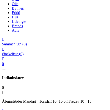
Olie
Byggeri
Fritid
Hus
Udvalgte
Brands
Avis

Sammenlign
(
0
)

Ønskeliste
(
0
)

0
Indkøbskurv
0

Åbningstider Mandag - Torsdag 10 -16 og Fredag 10 - 15