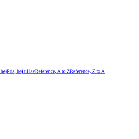
l høj
Pris, høj til lav
Reference, A to Z
Reference, Z to A