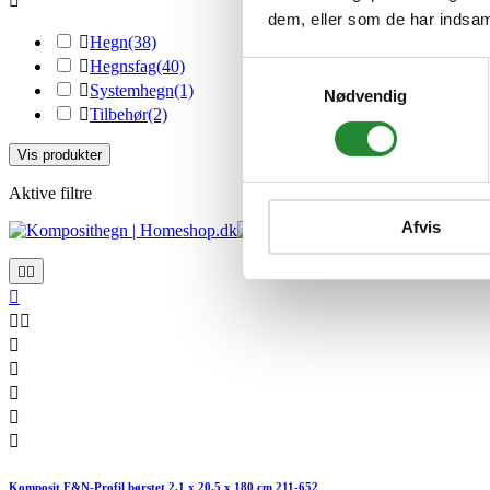

dem, eller som de har indsaml

Hegn
(38)

Hegnsfag
(40)
Samtykkevalg

Systemhegn
(1)
Nødvendig

Tilbehør
(2)
Vis produkter
Aktive filtre
Afvis










Komposit F&N-Profil børstet 2,1 x 20,5 x 180 cm 211-652