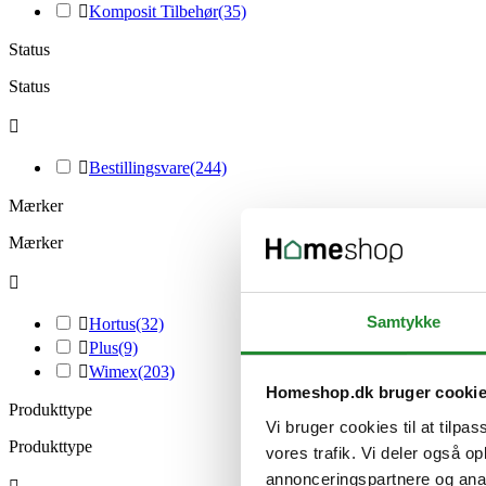

Komposit Tilbehør
(35)
Status
Status


Bestillingsvare
(244)
Mærker
Mærker

Samtykke

Hortus
(32)

Plus
(9)

Wimex
(203)
Homeshop.dk bruger cooki
Produkttype
Vi bruger cookies til at tilpas
Produkttype
vores trafik. Vi deler også 
annonceringspartnere og anal