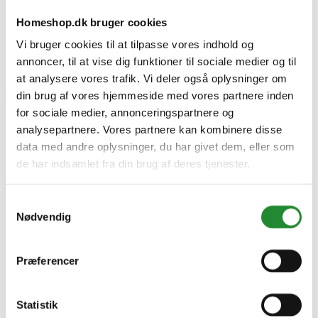
Montagevejledning
Homeshop.dk bruger cookies
Download (762.05KB)
Vi bruger cookies til at tilpasse vores indhold og
Skriv produktanmeldelse
annoncer, til at vise dig funktioner til sociale medier og til
Ingen kundeanmeldelser for øjeblikket
at analysere vores trafik. Vi deler også oplysninger om
din brug af vores hjemmeside med vores partnere inden
×
for sociale medier, annonceringspartnere og
analysepartnere. Vores partnere kan kombinere disse
data med andre oplysninger, du har givet dem, eller som
Bosch KOMPOSTKVÆRN AXT 25 D
de har indsamlet fra din brug af deres tjenester.
Kompostkværn - 0600803103
Samtykkevalg
Nødvendig
Præferencer
Statistik