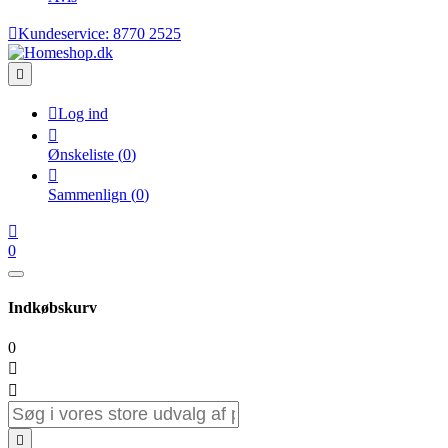

Kundeservice:
8770 2525


Log ind

Ønskeliste
(
0
)

Sammenlign
(
0
)

0
Indkøbskurv
0


