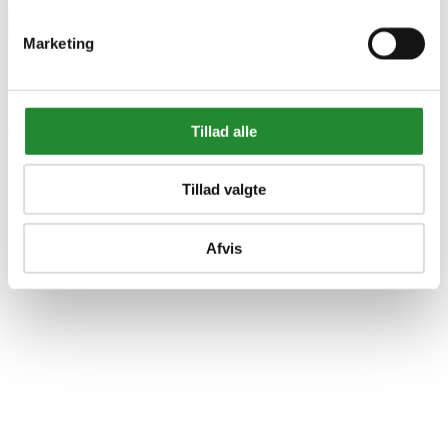
Marketing
Bosch KOMPOSTKVÆRN
AXT 25 D Kompostkværn -
Tillad alle
0600803103
Tillad valgte
DKK 4.088,00
Inkl. moms
Afvis