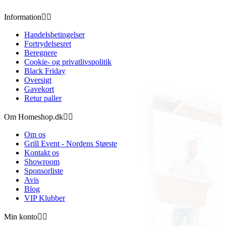
Information


Handelsbetingelser
Fortrydelsesret
Beregnere
Cookie- og privatlivspolitik
Black Friday
Oversigt
Gavekort
Retur paller
Om Homeshop.dk


Om os
Grill Event - Nordens Største
Kontakt os
Showroom
Sponsorliste
Avis
Blog
VIP Klubber
Min konto

