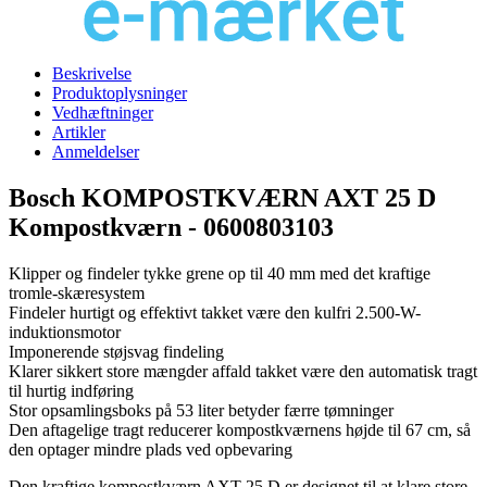
Beskrivelse
Produktoplysninger
Vedhæftninger
Artikler
Anmeldelser
Bosch KOMPOSTKVÆRN AXT 25 D
Kompostkværn - 0600803103
Klipper og findeler tykke grene op til 40 mm med det kraftige
tromle-skæresystem
Findeler hurtigt og effektivt takket være den kulfri 2.500-W-
induktionsmotor
Imponerende støjsvag findeling
Klarer sikkert store mængder affald takket være den automatisk tragt
til hurtig indføring
Stor opsamlingsboks på 53 liter betyder færre tømninger
Den aftagelige tragt reducerer kompostkværnens højde til 67 cm, så
den optager mindre plads ved opbevaring
Den kraftige kompostkværn AXT 25 D er designet til at klare store