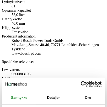
Lydtryksniveau
81
Opsamler kapacitet
53,0 liter
Grentykkelse
40,0 mm
Klippesystem
Fræsevalse
Producent information
Robert Bosch Power Tools GmbH
Max-Lang-Strasse 40-46, 70771 Leinfelden-Echterdingen
Tyskland
www.bosch-pt.com
Specifikke referencer
Lev. varenr.
0600803103
EAN
4059952640099
EAN-13
4059952640099
Samtykke
Detaljer
Om
Download