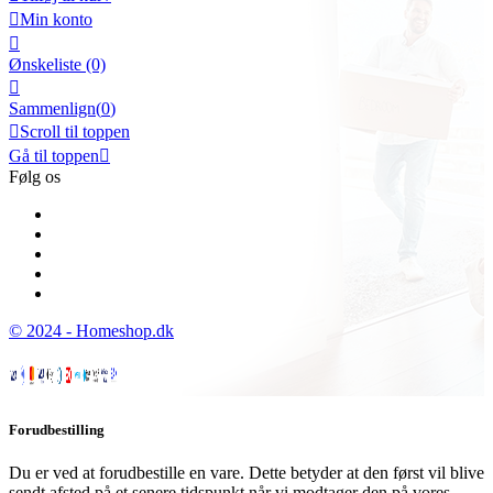

Min konto

Ønskeliste
(0)

Sammenlign(
0
)

Scroll til toppen
Gå til toppen

Følg os
© 2024 - Homeshop.dk
Forudbestilling
Du er ved at forudbestille en vare. Dette betyder at den først vil blive
sendt afsted på et senere tidspunkt når vi modtager den på vores