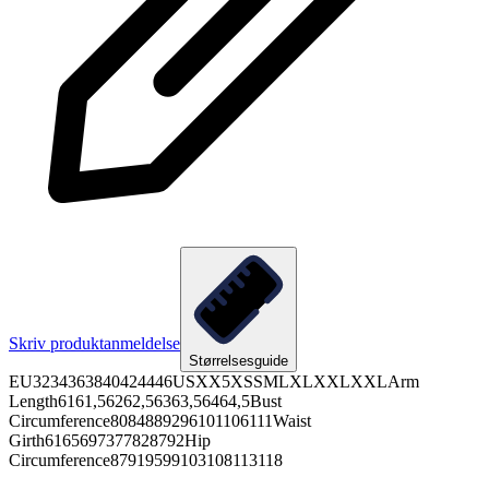
Skriv produktanmeldelse
Størrelsesguide
EU3234363840424446USXX5XSSMLXLXXLXXLArm
Length6161,56262,56363,56464,5Bust
Circumference8084889296101106111Waist
Girth6165697377828792Hip
Circumference87919599103108113118