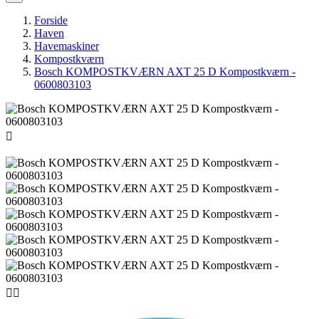
Forside
Haven
Havemaskiner
Kompostkværn
Bosch KOMPOSTKVÆRN AXT 25 D Kompostkværn -
0600803103


