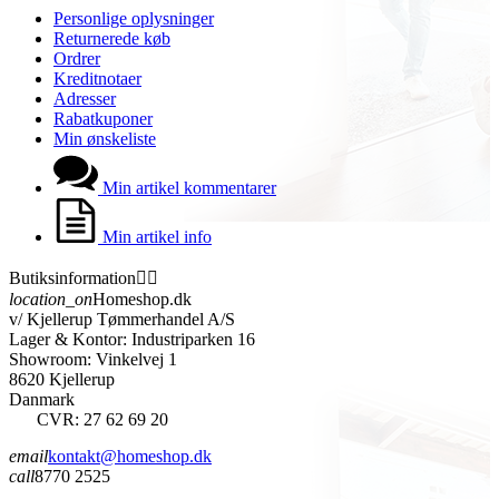
Personlige oplysninger
Returnerede køb
Ordrer
Kreditnotaer
Adresser
Rabatkuponer
Min ønskeliste
Min artikel kommentarer
Min artikel info
Butiksinformation


location_on
Homeshop.dk
v/ Kjellerup Tømmerhandel A/S
Lager & Kontor: Industriparken 16
Showroom: Vinkelvej 1
8620 Kjellerup
Danmark
CVR: 27 62 69 20
email
kontakt@homeshop.dk
call
8770 2525