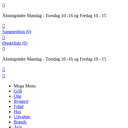

Åbningstider Mandag - Torsdag 10 -16 og Fredag 10 - 15

Sammenlign
(
0
)

Ønskeliste
(
0
)

Åbningstider Mandag - Torsdag 10 -16 og Fredag 10 - 15


Mega Menu
Grill
Olie
Byggeri
Fritid
Hus
Udvalgte
Brands
Avis