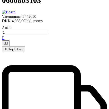
0600803103
Varenummer
7442650
DKK 4.088,00
Inkl. moms
Antal:




Tilføj til kurv