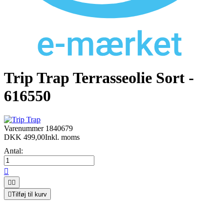
Trip Trap Terrasseolie Sort -
616550
Varenummer
1840679
DKK 499,00
Inkl. moms
Antal:




Tilføj til kurv