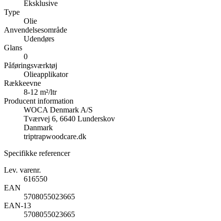
Eksklusive
Type
Olie
Anvendelsesområde
Udendørs
Glans
0
Påføringsværktøj
Olieapplikator
Rækkeevne
8-12 m²/ltr
Producent information
WOCA Denmark A/S
Tværvej 6, 6640 Lunderskov
Danmark
triptrapwoodcare.dk
Specifikke referencer
Lev. varenr.
616550
EAN
5708055023665
EAN-13
5708055023665