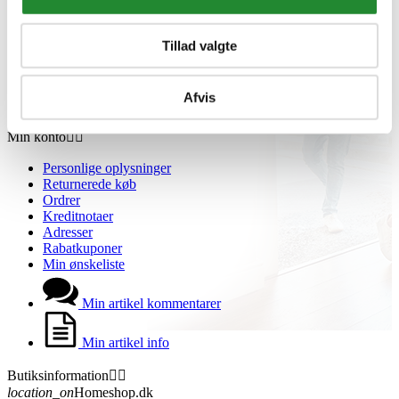
Grill Event - Nordens Største
Kontakt os
Showroom
Tillad valgte
Sponsorliste
Avis
Blog
Afvis
VIP Klubber
Min konto


Personlige oplysninger
Returnerede køb
Ordrer
Kreditnotaer
Adresser
Rabatkuponer
Min ønskeliste
Min artikel kommentarer
Min artikel info
Butiksinformation


location_on
Homeshop.dk