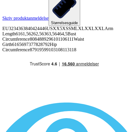
Skriv produktanmeldelse
Størrelsesguide
EU3234363840424446USXX5XSSMLXLXXLXXLArm
Length6161,56262,56363,56464,5Bust
Circumference8084889296101106111Waist
Girth6165697377828792Hip
Circumference87919599103108113118