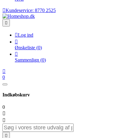

Kundeservice:
8770 2525


Log ind

Ønskeliste
(
0
)

Sammenlign
(
0
)

0
Indkøbskurv
0


