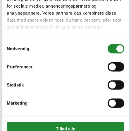
for sociale medier, annonceringspartnere og
analysepartnere. Vores partnere kan kombinere disse
data med andre oplysninger, du har givet dem, eller som
de har indsamlet fra din brug af deres tjenester.
Samtykkevalg
Nødvendig
Information


Præferencer
Handelsbetingelser
Fortrydelsesret
Beregnere
Statistik
Cookie- og privatlivspolitik
Black Friday
Oversigt
Gavekort
Marketing
Retur paller
Om Homeshop.dk


Om os
Tillad alle