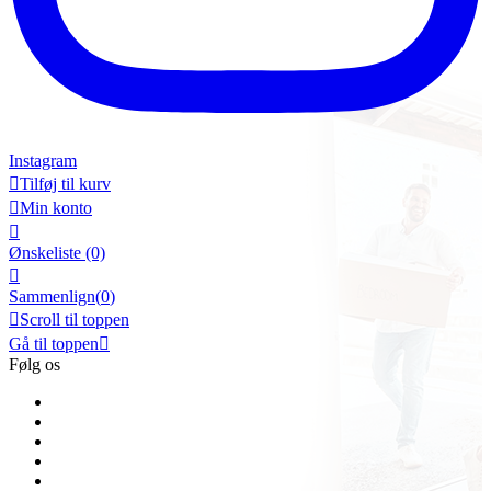
Instagram

Tilføj til kurv

Min konto

Ønskeliste
(0)

Sammenlign(
0
)

Scroll til toppen
Gå til toppen

Følg os