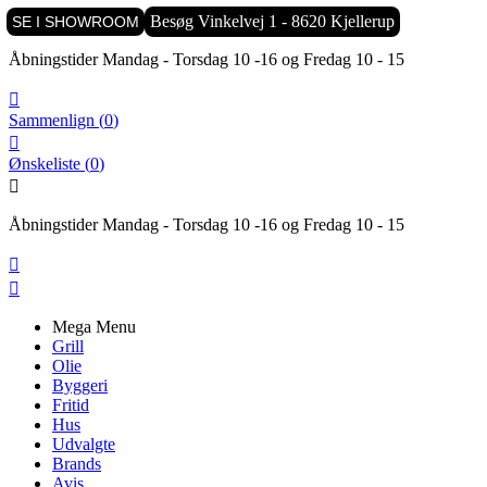

Besøg Vinkelvej 1 - 8620 Kjellerup
SE I SHOWROOM
Åbningstider Mandag - Torsdag 10 -16 og Fredag 10 - 15

Sammenlign
(
0
)

Ønskeliste
(
0
)

Åbningstider Mandag - Torsdag 10 -16 og Fredag 10 - 15


Mega Menu
Grill
Olie
Byggeri
Fritid
Hus
Udvalgte
Brands
Avis