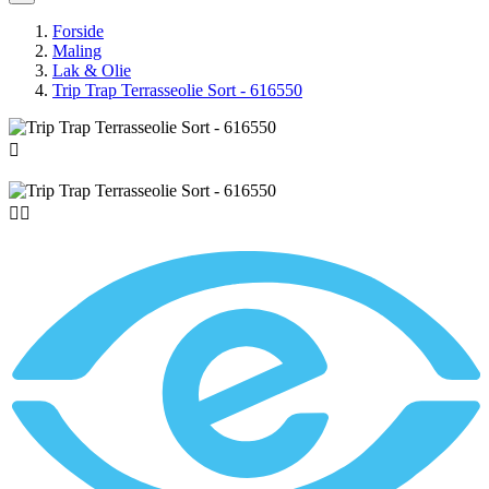
Forside
Maling
Lak & Olie
Trip Trap Terrasseolie Sort - 616550


