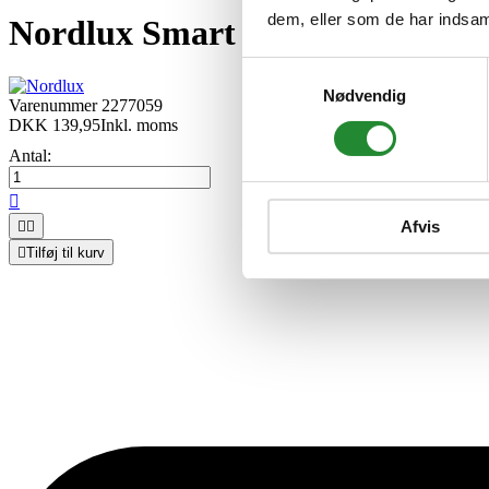
dem, eller som de har indsaml
Nordlux Smart E27 - A60 - 1800
Samtykkevalg
Nødvendig
Varenummer
2277059
DKK 139,95
Inkl. moms
Antal:

Afvis



Tilføj til kurv