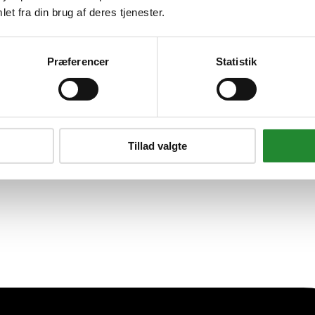
et fra din brug af deres tjenester.
 Kelvin - 100 Lumen - Pære - Rø
Præferencer
Statistik
Tillad valgte