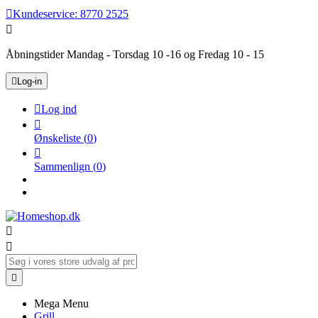

Kundeservice:
8770 2525

Åbningstider Mandag - Torsdag 10 -16 og Fredag 10 - 15

Log-in

Log ind

Ønskeliste
(
0
)

Sammenlign
(
0
)



Mega Menu
Grill