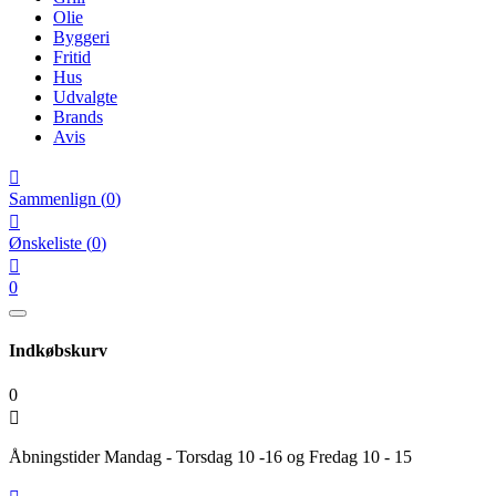
Olie
Byggeri
Fritid
Hus
Udvalgte
Brands
Avis

Sammenlign
(
0
)

Ønskeliste
(
0
)

0
Indkøbskurv
0

Åbningstider Mandag - Torsdag 10 -16 og Fredag 10 - 15