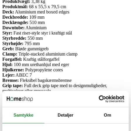
Produktvægt:
3,38 kg
Produktmål:
68 x 55,5 x 79,5 cm
Deck:
Aluminium med boxed edges
Deckbredde:
109 mm
Decklængde:
510 mm
Downtube:
Aluminium
Styr:
Fast riser-style styr i kraftigt stål
Styrbredde:
550 mm
Styrhøjde:
795 mm
Greb:
Bløde gummigreb
Clamp:
Triple-stacked aluminium clamp
Forgaffel:
Kraftig stålforgaffel
Hjul:
100 mm urethanhjul med eger
Hjulkerne:
Polypropylene cores
Lejer:
ABEC 7
Bremse:
Fleksibel bagskærmsbremse
Grip tape:
Full deck grip tape med to designmuligheder,
multicolour eller greyscale
Opgradering:
Kompatibel med standard aftermarket hjul, styr,
forgaffel og greb
Anvendelse:
Trickkørsel, hop og aktiv løbehjulsleg
Samtykke
Detaljer
Om
Specifikke referencer