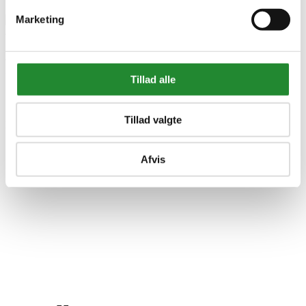
Marketing
Razor Pro XXX Trck Løbehjul
Tillad alle
- 13073427
Tillad valgte
DKK 789,95
Inkl. moms
Afvis