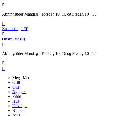

Åbningstider Mandag - Torsdag 10 -16 og Fredag 10 - 15

Sammenlign
(
0
)

Ønskeliste
(
0
)

Åbningstider Mandag - Torsdag 10 -16 og Fredag 10 - 15


Mega Menu
Grill
Olie
Byggeri
Fritid
Hus
Udvalgte
Brands
Avis