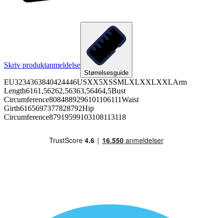
Skriv produktanmeldelse
Størrelsesguide
EU3234363840424446USXX5XSSMLXLXXLXXLArm
Length6161,56262,56363,56464,5Bust
Circumference8084889296101106111Waist
Girth6165697377828792Hip
Circumference87919599103108113118