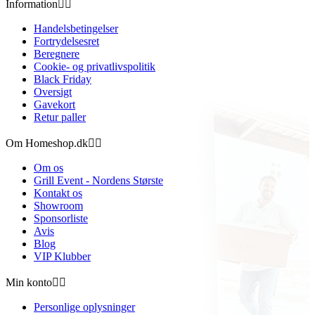
Information


Handelsbetingelser
Fortrydelsesret
Beregnere
Cookie- og privatlivspolitik
Black Friday
Oversigt
Gavekort
Retur paller
Om Homeshop.dk


Om os
Grill Event - Nordens Største
Kontakt os
Showroom
Sponsorliste
Avis
Blog
VIP Klubber
Min konto


Personlige oplysninger