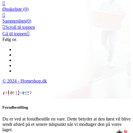

Ønskeliste
(0)

Sammenlign(
0
)

Scroll til toppen
Gå til toppen

Følg os
© 2024 - Homeshop.dk
Forudbestilling
Du er ved at forudbestille en vare. Dette betyder at den først vil blive
sendt afsted på et senere tidspunkt når vi modtager den på vores
lager.
1