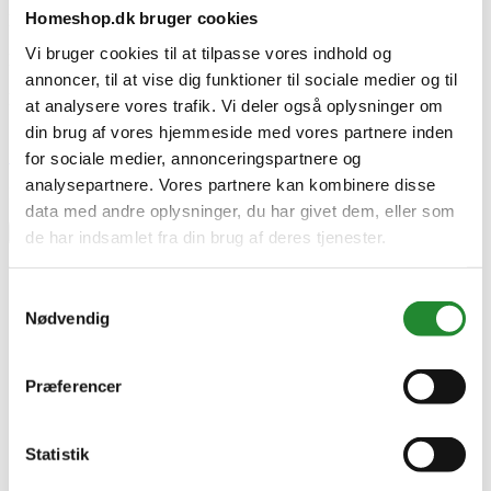
Homeshop.dk bruger cookies
Lev. varenr.
13073427
Vi bruger cookies til at tilpasse vores indhold og
EAN
annoncer, til at vise dig funktioner til sociale medier og til
845423024635
EAN-13
at analysere vores trafik. Vi deler også oplysninger om
845423024635
din brug af vores hjemmeside med vores partnere inden
Skriv produktanmeldelse
for sociale medier, annonceringspartnere og
analysepartnere. Vores partnere kan kombinere disse
Ingen kundeanmeldelser for øjeblikket
data med andre oplysninger, du har givet dem, eller som
×
de har indsamlet fra din brug af deres tjenester.
Samtykkevalg
Razor Pro XXX Trck Løbehjul - 13073427
Nødvendig
Præferencer
Statistik