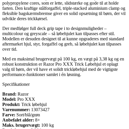
polypropylene cores, som er lette, slidstærke og gode til at holde
farten. Den kraftige stålforgaffel, triple-stacked aluminium clamp og
fleksible bagskærmsbremse giver en solid opsætning til børn, der vil
udvikle deres trickkørsel.
Der medfølger full deck grip tape i to designmuligheder –
multicolour og greyscale – så løbehjulet kan tilpasses efter stil.
Modellen er desuden designet til at kunne opgraderes med standard
aftermarket hjul, styr, forgaffel og greb, så løbehjulet kan tilpasses
over tid.
Med en maksimal brugervægt på 100 kg, en vægt på 3,38 kg og en
robust konstruktion er Razor Pro XXX Trick Løbehjul et oplagt
valg til børn, der vil have et solidt trickløbehjul med de vigtigste
performance-funktioner samlet i én løsning.
Specifikationer
Brand:
Razor
Model:
Pro XXX
Produkt:
Trick løbehjul
Varenummer:
13073427
Farve:
Sort/blå/grøn
Anbefalet alder:
8+
Maks. brugervægt:
100 kg