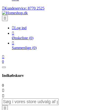

Kundeservice:
8770 2525


Log ind

Ønskeliste
(
0
)

Sammenlign
(
0
)

0
Indkøbskurv
0


