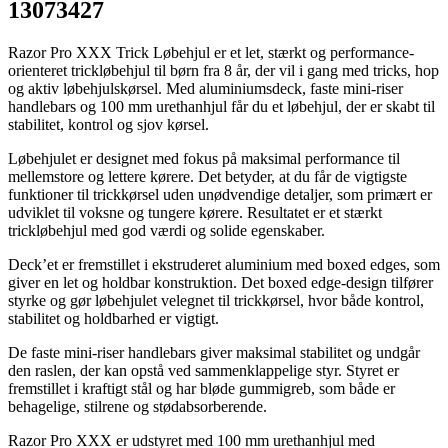
13073427
Razor Pro XXX Trick Løbehjul er et let, stærkt og performance-
orienteret trickløbehjul til børn fra 8 år, der vil i gang med tricks, hop
og aktiv løbehjulskørsel. Med aluminiumsdeck, faste mini-riser
handlebars og 100 mm urethanhjul får du et løbehjul, der er skabt til
stabilitet, kontrol og sjov kørsel.
Løbehjulet er designet med fokus på maksimal performance til
mellemstore og lettere kørere. Det betyder, at du får de vigtigste
funktioner til trickkørsel uden unødvendige detaljer, som primært er
udviklet til voksne og tungere kørere. Resultatet er et stærkt
trickløbehjul med god værdi og solide egenskaber.
Deck’et er fremstillet i ekstruderet aluminium med boxed edges, som
giver en let og holdbar konstruktion. Det boxed edge-design tilfører
styrke og gør løbehjulet velegnet til trickkørsel, hvor både kontrol,
stabilitet og holdbarhed er vigtigt.
De faste mini-riser handlebars giver maksimal stabilitet og undgår
den raslen, der kan opstå ved sammenklappelige styr. Styret er
fremstillet i kraftigt stål og har bløde gummigreb, som både er
behagelige, stilrene og stødabsorberende.
Razor Pro XXX er udstyret med 100 mm urethanhjul med