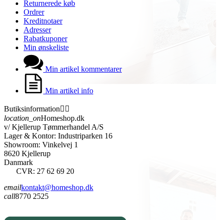
Returnerede køb
Ordrer
Kreditnotaer
Adresser
Rabatkuponer
Min ønskeliste
Min artikel kommentarer
Min artikel info
Butiksinformation


location_on
Homeshop.dk
v/ Kjellerup Tømmerhandel A/S
Lager & Kontor: Industriparken 16
Showroom: Vinkelvej 1
8620 Kjellerup
Danmark
CVR: 27 62 69 20
email
kontakt@homeshop.dk
call
8770 2525