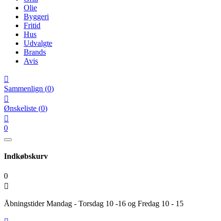
Olie
Byggeri
Fritid
Hus
Udvalgte
Brands
Avis

Sammenlign
(
0
)

Ønskeliste
(
0
)

0
Indkøbskurv
0

Åbningstider Mandag - Torsdag 10 -16 og Fredag 10 - 15