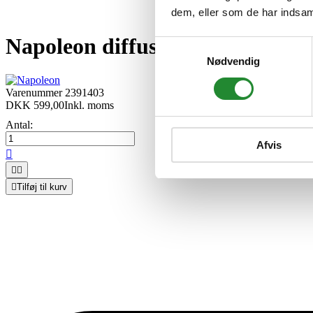
dem, eller som de har indsaml
Napoleon diffuser/smoker til kul
Samtykkevalg
Nødvendig
Varenummer
2391403
DKK 599,00
Inkl. moms
Antal:
Afvis




Tilføj til kurv