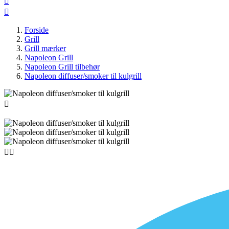


Forside
Grill
Grill mærker
Napoleon Grill
Napoleon Grill tilbehør
Napoleon diffuser/smoker til kulgrill


