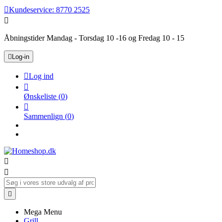

Kundeservice:
8770 2525

Åbningstider Mandag - Torsdag 10 -16 og Fredag 10 - 15

Log-in

Log ind

Ønskeliste
(
0
)

Sammenlign
(
0
)



Mega Menu
Grill