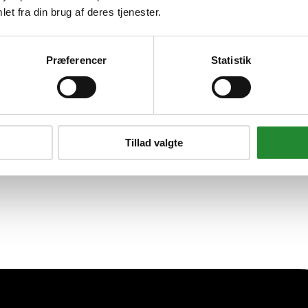
lomme til Gasgrill - Sort
et fra din brug af deres tjenester.
Præferencer
Statistik
Tillad valgte