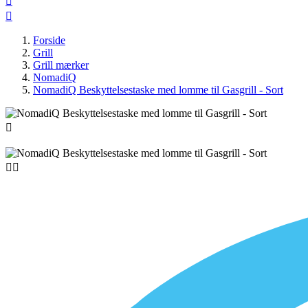


Forside
Grill
Grill mærker
NomadiQ
NomadiQ Beskyttelsestaske med lomme til Gasgrill - Sort


