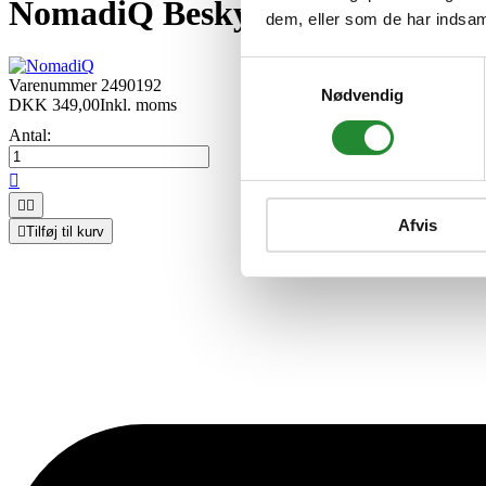
NomadiQ Beskyttelsestaske med 
dem, eller som de har indsaml
Samtykkevalg
Varenummer
2490192
Nødvendig
DKK 349,00
Inkl. moms
Antal:



Afvis

Tilføj til kurv