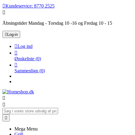

Kundeservice:
8770 2525

Åbningstider Mandag - Torsdag 10 -16 og Fredag 10 - 15

Log-in

Log ind

Ønskeliste
(
0
)

Sammenlign
(
0
)



Mega Menu
Grill