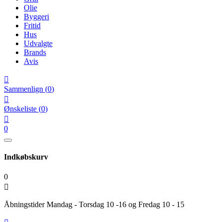
Olie
Byggeri
Fritid
Hus
Udvalgte
Brands
Avis

Sammenlign
(
0
)

Ønskeliste
(
0
)

0
Indkøbskurv
0

Åbningstider Mandag - Torsdag 10 -16 og Fredag 10 - 15