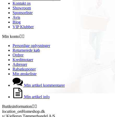
Kontakt os
Showroom
Sponsorliste
Avis
Blog
VIP Klubber
Min konto


Personlige oplysninger
Returnerede køb
Ordrer
Kreditnotaer
Adresser
Rabatkuponer
Min ønskeliste
Min artikel kommentarer
Min artikel info
Butiksinformation


location_on
Homeshop.dk
v/ Kjellerup Tømmerhandel A/S