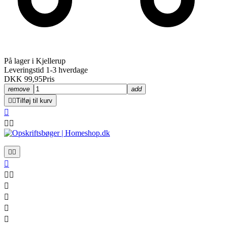
På lager i Kjellerup
Leveringstid 1-3 hverdage
DKK 99,95
Pris
remove
add


Tilføj til kurv











