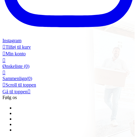
Instagram

Tilføj til kurv

Min konto

Ønskeliste
(0)

Sammenlign(
0
)

Scroll til toppen
Gå til toppen

Følg os