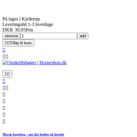
På lager i Kjellerup
Leveringstid 1-3 hverdage
DKK 39,95
Pris
remove
add


Tilføj til kurv













Morsø kogebog - sæt det bedste på bordet