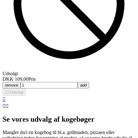
Udsolgt
DKK 109,00
Pris
remove
add


Udsolgt



Se vores udvalg af kogebøger
Mangler du/i en kogebog til bl.a. grillmaden, pizzaen eller
vejledning inden for røgning af maden, så se vores brede udvalg af