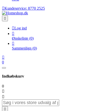

Kundeservice:
8770 2525


Log ind

Ønskeliste
(
0
)

Sammenlign
(
0
)

0
Indkøbskurv
0


