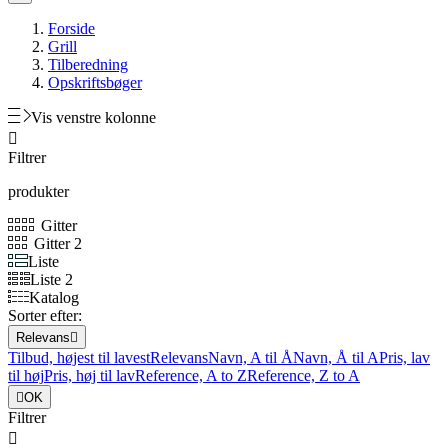
Forside
Grill
Tilberedning
Opskriftsbøger
Vis venstre kolonne

Filtrer
produkter
Gitter
Gitter 2
Liste
Liste 2
Katalog
Sorter efter:
Relevans

Tilbud, højest til lavest
Relevans
Navn, A til Å
Navn, Å til A
Pris, lav
til høj
Pris, høj til lav
Reference, A to Z
Reference, Z to A

OK
Filtrer
