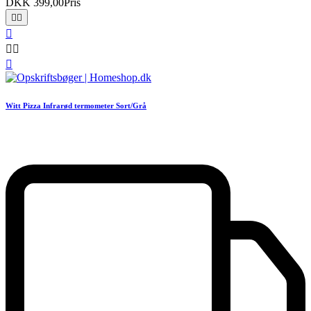
DKK 399,00
Pris






Witt Pizza Infrarød termometer Sort/Grå