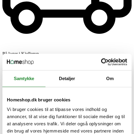
På lager i Kjellerup
Leveringstid 1-3 hverdage
DKK 399,00
Pris
remove
add


Tilføj til kurv
Samtykke
Detaljer
Om



Homeshop.dk bruger cookies


Vi bruger cookies til at tilpasse vores indhold og

annoncer, til at vise dig funktioner til sociale medier og til


at analysere vores trafik. Vi deler også oplysninger om

din brug af vores hjemmeside med vores partnere inden