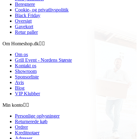
Beregnere
Cookie- og privatlivspolitik
Black Friday
Oversigt
Gavekort
Retur paller
Om Homeshop.dk


Om os
Grill Event - Nordens Største
Kontakt os
Showroom
Sponsorliste
Avis
Blog
VIP Klubber
Min konto


Personlige oplysninger
Returnerede køb
Ordrer
Kreditnotaer
Adresser