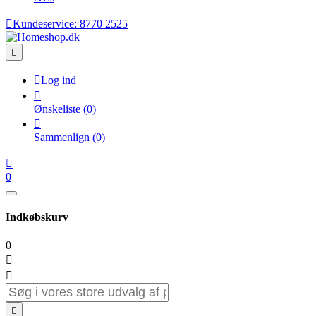

Kundeservice:
8770 2525


Log ind

Ønskeliste
(
0
)

Sammenlign
(
0
)

0
Indkøbskurv
0


