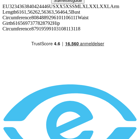
Størrelsesguide
EU3234363840424446USXX5XSSMLXLXXLXXLArm
Length6161,56262,56363,56464,5Bust
Circumference8084889296101106111Waist
Girth6165697377828792Hip
Circumference87919599103108113118