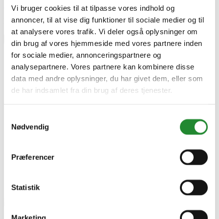
Skriv produktanmeldelse
Vi bruger cookies til at tilpasse vores indhold og
annoncer, til at vise dig funktioner til sociale medier og til
Ingen kundeanmeldelser for øjeblikket
at analysere vores trafik. Vi deler også oplysninger om
×
din brug af vores hjemmeside med vores partnere inden
for sociale medier, annonceringspartnere og
analysepartnere. Vores partnere kan kombinere disse
Fitness stang til dig, der vil bygge dit eget udendørs
data med andre oplysninger, du har givet dem, eller som
træningsstativ til glæde for både voksne og børn.
de har indsamlet fra din brug af deres tjenester.
Stangen placeres i den højde, der passer til de ønskede
øvelser.
Samtykkevalg
For voksne er stangen f.eks. ideel til styrke- og
Nødvendig
udholdenhedsøvelser som f.eks. armbøjninger, pull-ups,
dips og armgang, mens børn kan bruge stangen til
klatring, kolbøtter eller bare hænge og svaje i armene.
Præferencer
Statistik
Marketing