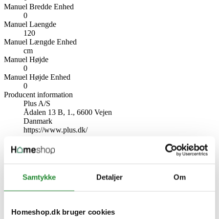
Manuel Bredde Enhed
0
Manuel Laengde
120
Manuel Længde Enhed
cm
Manuel Højde
0
Manuel Højde Enhed
0
Producent information
Plus A/S
Ådalen 13 B, 1., 6600 Vejen
Danmark
https://www.plus.dk/
Specifikke referencer
Lev. varenr.
179049-15
Samtykke
Detaljer
Om
EAN
5703393710598
EAN-13
5703393710598
Homeshop.dk bruger cookies