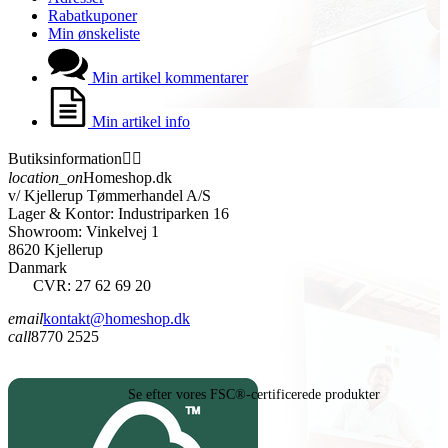
Rabatkuponer
Min ønskeliste
Min artikel kommentarer
Min artikel info
Butiksinformation


location_on
Homeshop.dk
v/ Kjellerup Tømmerhandel A/S
Lager & Kontor: Industriparken 16
Showroom: Vinkelvej 1
8620 Kjellerup
Danmark
CVR: 27 62 69 20
email
kontakt@homeshop.dk
call
8770 2525
Se efter vores FSC®-certificerede produkter