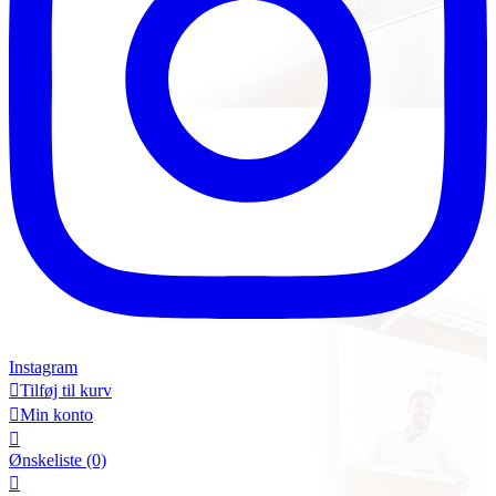
Instagram

Tilføj til kurv

Min konto

Ønskeliste
(0)
