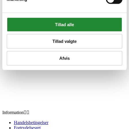
Plus Fitness stang - 120 cm -
179049-15
Tillad alle
DKK 519,00
Inkl. moms
Ordren tillægges gebyr DKK 99,00
Tillad valgte
Afvis
Information


Handelsbetingelser
Fortrydelsesret