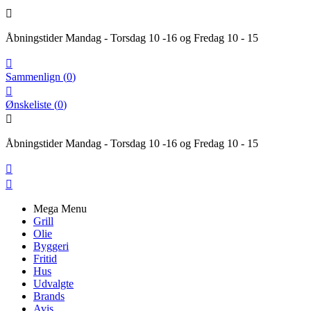

Åbningstider Mandag - Torsdag 10 -16 og Fredag 10 - 15

Sammenlign
(
0
)

Ønskeliste
(
0
)

Åbningstider Mandag - Torsdag 10 -16 og Fredag 10 - 15


Mega Menu
Grill
Olie
Byggeri
Fritid
Hus
Udvalgte
Brands
Avis