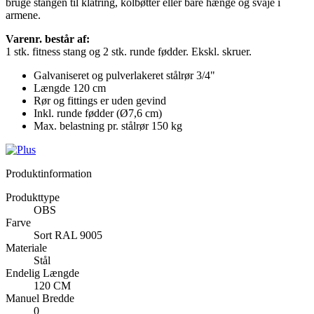
bruge stangen til klatring, kolbøtter eller bare hænge og svaje i
armene.
Varenr. består af:
1 stk. fitness stang og 2 stk. runde fødder. Ekskl. skruer.
Galvaniseret og pulverlakeret stålrør 3/4"
Længde 120 cm
Rør og fittings er uden gevind
Inkl. runde fødder (Ø7,6 cm)
Max. belastning pr. stålrør 150 kg
Produktinformation
Produkttype
OBS
Farve
Sort RAL 9005
Materiale
Stål
Endelig Længde
120 CM
Manuel Bredde
0