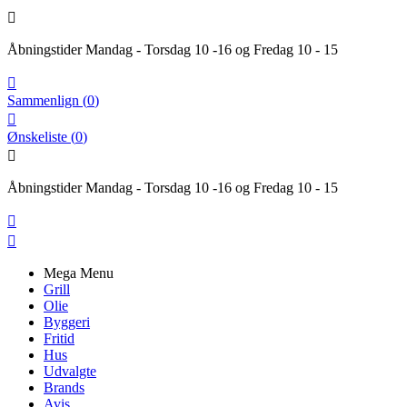

Åbningstider Mandag - Torsdag 10 -16 og Fredag 10 - 15

Sammenlign
(
0
)

Ønskeliste
(
0
)

Åbningstider Mandag - Torsdag 10 -16 og Fredag 10 - 15


Mega Menu
Grill
Olie
Byggeri
Fritid
Hus
Udvalgte
Brands
Avis