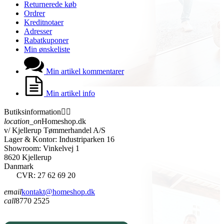
Returnerede køb
Ordrer
Kreditnotaer
Adresser
Rabatkuponer
Min ønskeliste
Min artikel kommentarer
Min artikel info
Butiksinformation


location_on
Homeshop.dk
v/ Kjellerup Tømmerhandel A/S
Lager & Kontor: Industriparken 16
Showroom: Vinkelvej 1
8620 Kjellerup
Danmark
CVR: 27 62 69 20
email
kontakt@homeshop.dk
call
8770 2525