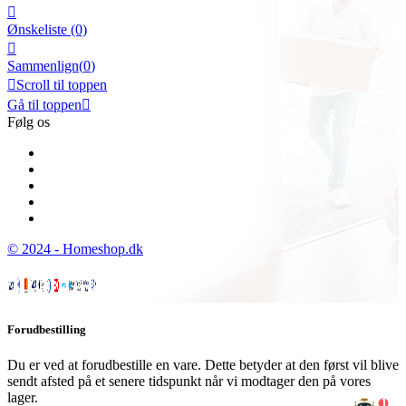

Ønskeliste
(0)

Sammenlign(
0
)

Scroll til toppen
Gå til toppen

Følg os
© 2024 - Homeshop.dk
Forudbestilling
Du er ved at forudbestille en vare. Dette betyder at den først vil blive
sendt afsted på et senere tidspunkt når vi modtager den på vores
lager.
1