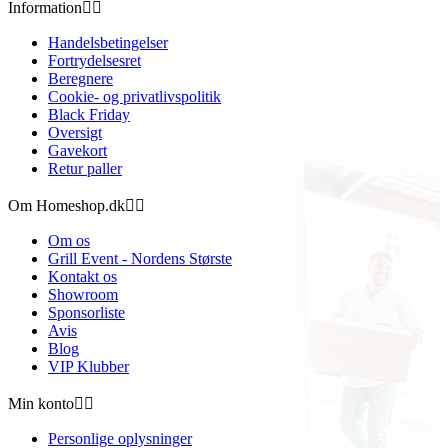
Information


Handelsbetingelser
Fortrydelsesret
Beregnere
Cookie- og privatlivspolitik
Black Friday
Oversigt
Gavekort
Retur paller
Om Homeshop.dk


Om os
Grill Event - Nordens Største
Kontakt os
Showroom
Sponsorliste
Avis
Blog
VIP Klubber
Min konto


Personlige oplysninger