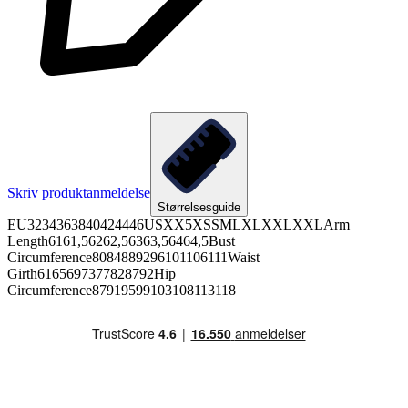
Skriv produktanmeldelse
Størrelsesguide
EU3234363840424446USXX5XSSMLXLXXLXXLArm
Length6161,56262,56363,56464,5Bust
Circumference8084889296101106111Waist
Girth6165697377828792Hip
Circumference87919599103108113118