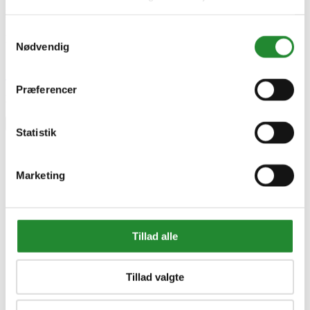
100002734
EAN
7611984052515
Samtykkevalg
EAN-13
Nødvendig
7611984052515
Skriv produktanmeldelse
Præferencer
Ingen kundeanmeldelser for øjeblikket
×
Statistik
Outdoorchef BBQ Station Heat C-335 Gasgrill - Sort
Marketing
Tillad alle
Tillad valgte