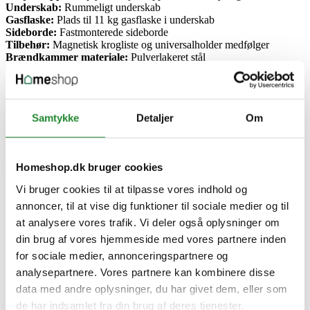
Underskab:
Rummeligt underskab
Gasflaske:
Plads til 11 kg gasflaske i underskab
Sideborde:
Fastmonterede sideborde
Tilbehør:
Magnetisk krogliste og universalholder medfølger
Brændkammer materiale:
Pulverlakeret stål
Underskab/base materiale:
Pulverlakeret stål
Hjul:
Hjul i stål
Arbejdshøjde:
90 cm
Mål:
H 119 x B 133 x D 63 cm
Samtykke
Detaljer
Om
Produktvægt:
69,5 kg
Emballagemål:
D 78,5 x B 76,5 x H 62 cm
Vægt inkl. emballage:
85 kg
Homeshop.dk bruger cookies
Vi bruger cookies til at tilpasse vores indhold og
Produktinformation
annoncer, til at vise dig funktioner til sociale medier og til
Model
at analysere vores trafik. Vi deler også oplysninger om
Heat C-335
din brug af vores hjemmeside med vores partnere inden
Grill type
Gas
for sociale medier, annonceringspartnere og
analysepartnere. Vores partnere kan kombinere disse
Specifikke referencer
data med andre oplysninger, du har givet dem, eller som
Lev. varenr.
de har indsamlet fra din brug af deres tjenester.