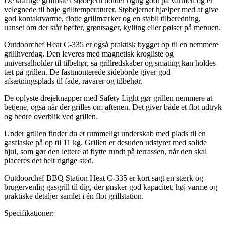
De kraftige grillriste i støbejern holder rigtig godt på varmen og er
velegnede til høje grilltemperaturer. Støbejernet hjælper med at give
god kontaktvarme, flotte grillmærker og en stabil tilberedning,
uanset om der står bøffer, grøntsager, kylling eller pølser på menuen.
Outdoorchef Heat C-335 er også praktisk bygget op til en nemmere
grillhverdag. Den leveres med magnetisk krogliste og
universalholder til tilbehør, så grillredskaber og småting kan holdes
tæt på grillen. De fastmonterede sideborde giver god
afsætningsplads til fade, råvarer og tilbehør.
De oplyste drejeknapper med Safety Light gør grillen nemmere at
betjene, også når der grilles om aftenen. Det giver både et flot udtryk
og bedre overblik ved grillen.
Under grillen finder du et rummeligt underskab med plads til en
gasflaske på op til 11 kg. Grillen er desuden udstyret med solide
hjul, som gør den lettere at flytte rundt på terrassen, når den skal
placeres det helt rigtige sted.
Outdoorchef BBQ Station Heat C-335 er kort sagt en stærk og
brugervenlig gasgrill til dig, der ønsker god kapacitet, høj varme og
praktiske detaljer samlet i én flot grillstation.
Specifikationer: