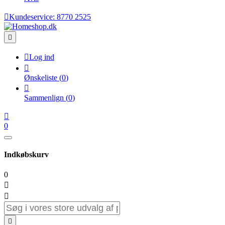

Kundeservice:
8770 2525


Log ind

Ønskeliste
(
0
)

Sammenlign
(
0
)

0
Indkøbskurv
0


