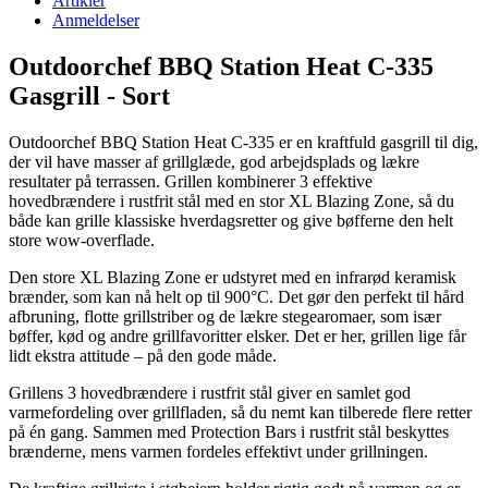
Artikler
Anmeldelser
Outdoorchef BBQ Station Heat C-335
Gasgrill - Sort
Outdoorchef BBQ Station Heat C-335 er en kraftfuld gasgrill til dig,
der vil have masser af grillglæde, god arbejdsplads og lækre
resultater på terrassen. Grillen kombinerer 3 effektive
hovedbrændere i rustfrit stål med en stor XL Blazing Zone, så du
både kan grille klassiske hverdagsretter og give bøfferne den helt
store wow-overflade.
Den store XL Blazing Zone er udstyret med en infrarød keramisk
brænder, som kan nå helt op til 900°C. Det gør den perfekt til hård
afbruning, flotte grillstriber og de lækre stegearomaer, som især
bøffer, kød og andre grillfavoritter elsker. Det er her, grillen lige får
lidt ekstra attitude – på den gode måde.
Grillens 3 hovedbrændere i rustfrit stål giver en samlet god
varmefordeling over grillfladen, så du nemt kan tilberede flere retter
på én gang. Sammen med Protection Bars i rustfrit stål beskyttes
brænderne, mens varmen fordeles effektivt under grillningen.