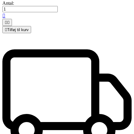
Antal:




Tilføj til kurv