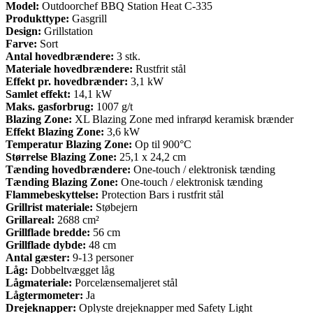
Model:
Outdoorchef BBQ Station Heat C-335
Produkttype:
Gasgrill
Design:
Grillstation
Farve:
Sort
Antal hovedbrændere:
3 stk.
Materiale hovedbrændere:
Rustfrit stål
Effekt pr. hovedbrænder:
3,1 kW
Samlet effekt:
14,1 kW
Maks. gasforbrug:
1007 g/t
Blazing Zone:
XL Blazing Zone med infrarød keramisk brænder
Effekt Blazing Zone:
3,6 kW
Temperatur Blazing Zone:
Op til 900°C
Størrelse Blazing Zone:
25,1 x 24,2 cm
Tænding hovedbrændere:
One-touch / elektronisk tænding
Tænding Blazing Zone:
One-touch / elektronisk tænding
Flammebeskyttelse:
Protection Bars i rustfrit stål
Grillrist materiale:
Støbejern
Grillareal:
2688 cm²
Grillflade bredde:
56 cm
Grillflade dybde:
48 cm
Antal gæster:
9-13 personer
Låg:
Dobbeltvægget låg
Lågmateriale:
Porcelænsemaljeret stål
Lågtermometer:
Ja
Drejeknapper:
Oplyste drejeknapper med Safety Light