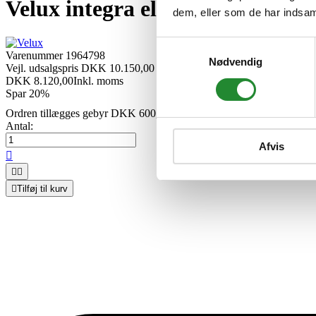
Velux integra elektrisk hvid po
dem, eller som de har indsaml
Samtykkevalg
Varenummer
1964798
Nødvendig
Vejl. udsalgspris DKK 10.150,00
DKK 8.120,00
Inkl. moms
Spar 20%
Ordren tillægges gebyr DKK 600,00
Antal:
Afvis




Tilføj til kurv