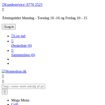

Kundeservice:
8770 2525

Åbningstider Mandag - Torsdag 10 -16 og Fredag 10 - 15

Log-in

Log ind

Ønskeliste
(
0
)

Sammenlign
(
0
)



Mega Menu
Grill