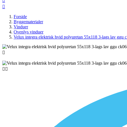


Forside
Byggematerialer
Vinduer
Ovenlys vinduer
Velux integra elektrisk hvid polyuretan 55x118 3-lags lav ggu


