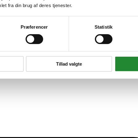
lyuretan 55x118 3-lags lav ggu ck
et fra din brug af deres tjenester.
Præferencer
Statistik
Tillad valgte