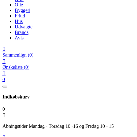
Olie
Byggeri
Fritid
Hus
Udvalgte
Brands
Avis

Sammenlign
(
0
)

Ønskeliste
(
0
)

0
Indkøbskurv
0

Åbningstider Mandag - Torsdag 10 -16 og Fredag 10 - 15