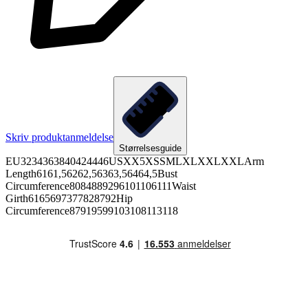
Skriv produktanmeldelse
Størrelsesguide
EU3234363840424446USXX5XSSMLXLXXLXXLArm
Length6161,56262,56363,56464,5Bust
Circumference8084889296101106111Waist
Girth6165697377828792Hip
Circumference87919599103108113118