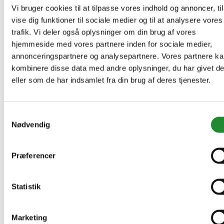
Vi bruger cookies til at tilpasse vores indhold og annoncer, til
vise dig funktioner til sociale medier og til at analysere vores
Information


trafik. Vi deler også oplysninger om din brug af vores
hjemmeside med vores partnere inden for sociale medier,
Handelsbetingelser
annonceringspartnere og analysepartnere. Vores partnere k
Fortrydelsesret
Beregnere
kombinere disse data med andre oplysninger, du har givet d
Cookie- og privatlivspolitik
eller som de har indsamlet fra din brug af deres tjenester.
Black Friday
Oversigt
Gavekort
Retur paller
Samtykkevalg
Nødvendig
Om Homeshop.dk


Om os
Præferencer
Grill Event - Nordens Største
Kontakt os
Showroom
Sponsorliste
Statistik
Avis
Blog
VIP Klubber
Marketing