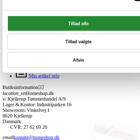
Min konto


Personlige oplysninger
Returnerede køb
Tillad alle
Ordrer
Kreditnotaer
Adresser
Tillad valgte
Rabatkuponer
Min ønskeliste
Afvis
Min artikel kommentarer
Min artikel info
Butiksinformation


location_on
Homeshop.dk
v/ Kjellerup Tømmerhandel A/S
Lager & Kontor: Industriparken 16
Showroom: Vinkelvej 1
8620 Kjellerup
Danmark
CVR: 27 62 69 20
email
kontakt@homeshop.dk