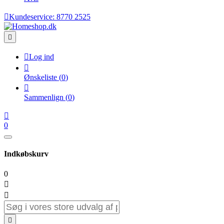

Kundeservice:
8770 2525


Log ind

Ønskeliste
(
0
)

Sammenlign
(
0
)

0
Indkøbskurv
0


