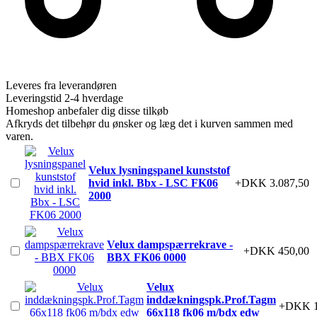
Leveres fra leverandøren
Leveringstid 2-4 hverdage
Homeshop anbefaler dig disse tilkøb
Afkryds det tilbehør du ønsker og læg det i kurven sammen med
varen.
Velux lysningspanel kunststof
hvid inkl. Bbx - LSC FK06
+DKK 3.087,50
2000
Velux dampspærrekrave -
+DKK 450,00
BBX FK06 0000
Velux
inddækningspk.Prof.Tagm
+DKK 1
66x118 fk06 m/bdx edw