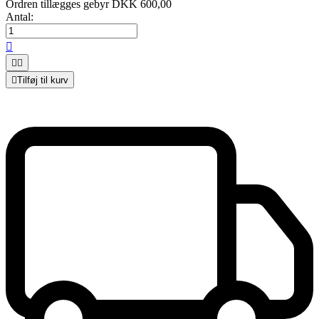
Ordren tillægges gebyr DKK 600,00
Antal:




Tilføj til kurv