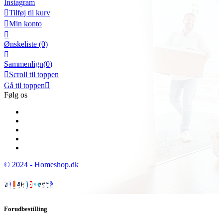
Instagram

Tilføj til kurv

Min konto

Ønskeliste
(0)

Sammenlign(
0
)

Scroll til toppen
Gå til toppen

Følg os
© 2024 - Homeshop.dk
Forudbestilling