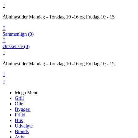

Åbningstider Mandag - Torsdag 10 -16 og Fredag 10 - 15

Sammenlign
(
0
)

Ønskeliste
(
0
)

Åbningstider Mandag - Torsdag 10 -16 og Fredag 10 - 15


Mega Menu
Grill
Olie
Byggeri
Fritid
Hus
Udvalgte
Brands
Avis