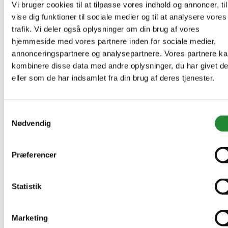
Vi bruger cookies til at tilpasse vores indhold og annoncer, til
vise dig funktioner til sociale medier og til at analysere vores
Information


trafik. Vi deler også oplysninger om din brug af vores
hjemmeside med vores partnere inden for sociale medier,
Handelsbetingelser
Fortrydelsesret
annonceringspartnere og analysepartnere. Vores partnere k
Beregnere
kombinere disse data med andre oplysninger, du har givet d
Cookie- og privatlivspolitik
eller som de har indsamlet fra din brug af deres tjenester.
Black Friday
Oversigt
Gavekort
Retur paller
Samtykkevalg
Nødvendig
Om Homeshop.dk


Om os
Grill Event - Nordens Største
Præferencer
Kontakt os
Showroom
Sponsorliste
Statistik
Avis
Blog
VIP Klubber
Marketing
Min konto

