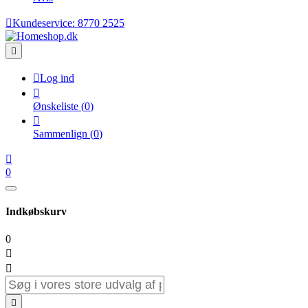

Kundeservice:
8770 2525


Log ind

Ønskeliste
(
0
)

Sammenlign
(
0
)

0
Indkøbskurv
0


