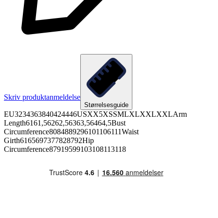
Skriv produktanmeldelse
Størrelsesguide
EU3234363840424446USXX5XSSMLXLXXLXXLArm
Length6161,56262,56363,56464,5Bust
Circumference8084889296101106111Waist
Girth6165697377828792Hip
Circumference87919599103108113118