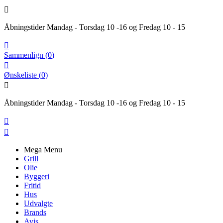

Åbningstider Mandag - Torsdag 10 -16 og Fredag 10 - 15

Sammenlign
(
0
)

Ønskeliste
(
0
)

Åbningstider Mandag - Torsdag 10 -16 og Fredag 10 - 15


Mega Menu
Grill
Olie
Byggeri
Fritid
Hus
Udvalgte
Brands
Avis