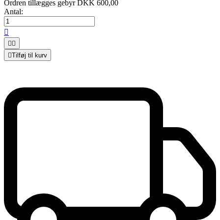
Ordren tillægges gebyr DKK 600,00
Antal:




Tilføj til kurv