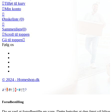

Tilføj til kurv

Min konto

Ønskeliste
(0)

Sammenlign(
0
)

Scroll til toppen
Gå til toppen

Følg os
© 2024 - Homeshop.dk
Forudbestilling
Du er ved at forudbestille en vare. Dette betyder at den først vil blive