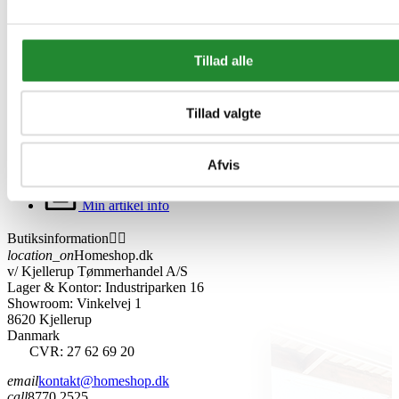
Personlige oplysninger
Returnerede køb
Tillad alle
Ordrer
Kreditnotaer
Adresser
Rabatkuponer
Tillad valgte
Min ønskeliste
Afvis
Min artikel kommentarer
Min artikel info
Butiksinformation


location_on
Homeshop.dk
v/ Kjellerup Tømmerhandel A/S
Lager & Kontor: Industriparken 16
Showroom: Vinkelvej 1
8620 Kjellerup
Danmark
CVR: 27 62 69 20
email
kontakt@homeshop.dk
call
8770 2525