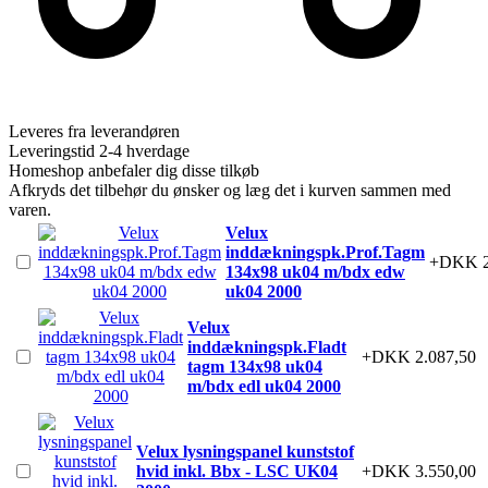
Leveres fra leverandøren
Leveringstid 2-4 hverdage
Homeshop anbefaler dig disse tilkøb
Afkryds det tilbehør du ønsker og læg det i kurven sammen med
varen.
Velux
inddækningspk.Prof.Tagm
+DKK 2
134x98 uk04 m/bdx edw
uk04 2000
Velux
inddækningspk.Fladt
+DKK 2.087,50
tagm 134x98 uk04
m/bdx edl uk04 2000
Velux lysningspanel kunststof
hvid inkl. Bbx - LSC UK04
+DKK 3.550,00