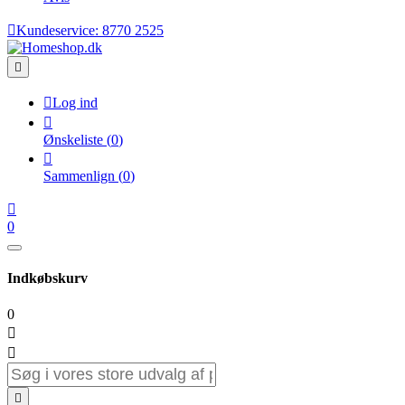

Kundeservice:
8770 2525


Log ind

Ønskeliste
(
0
)

Sammenlign
(
0
)

0
Indkøbskurv
0


