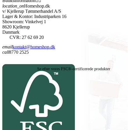
Butiksinformation


location_on
Homeshop.dk
v/ Kjellerup Tømmerhandel A/S
Lager & Kontor: Industriparken 16
Showroom: Vinkelvej 1
8620 Kjellerup
Danmark
CVR: 27 62 69 20
email
kontakt@homeshop.dk
call
8770 2525
Se efter vores FSC®-certificerede produkter