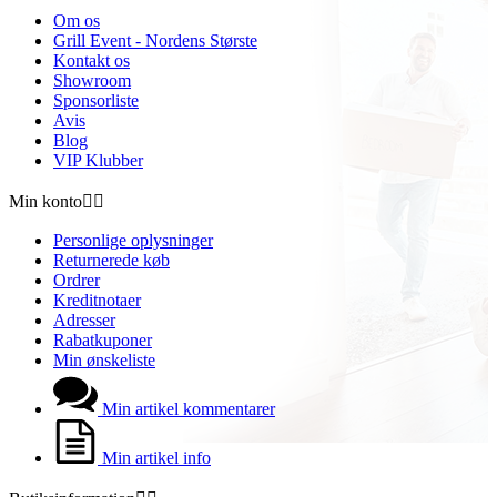
Om os
Grill Event - Nordens Største
Kontakt os
Showroom
Sponsorliste
Avis
Blog
VIP Klubber
Min konto


Personlige oplysninger
Returnerede køb
Ordrer
Kreditnotaer
Adresser
Rabatkuponer
Min ønskeliste
Min artikel kommentarer
Min artikel info