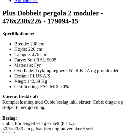
Anmeldelser
Plus Dobbelt pergola 2 moduler -
476x238x226 - 179094-15
Specifikationer:
Bredde: 238 cm
Højde: 226 cm
Længde: 476 cm
Farve: Sort RAL 9005
Materiale: Fyr
Overflade: Trykimprægneret NTR Kl. A og grundmalet
Design:
PLUS A/S
Vægt:
142,39 Kg
Certificering: FSC MIX 70%
Varenr. består af:
Komplet løsning med Cubic beslag inkl. skruer, Cubic drager og
stolper til nedgravning.
Beslag:
Cubic Forlængerbeslag Enkelt (8 stk.).
30,5×20×9 cm galvaniseret og pulverlakeret sort.