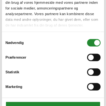
din brug af vores hjemmeside med vores partnere inden
×
for sociale medier, annonceringspartnere og
analysepartnere. Vores partnere kan kombinere disse
data med andre oplysninger, du har givet dem, eller som
Plus Dobbelt pergola 2 moduler - 476x238x226 -
de har indsamlet fra din brug af deres tjenester.
179094-15
Samtykkevalg
Nødvendig
Præferencer
Plus Dobbelt pergola 2
Statistik
moduler - 476x238x226 -
179094-15
Marketing
DKK 9.999,00
Inkl. moms