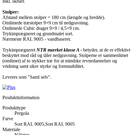
Inkl. skruer.
Stolper:
Afstand mellem stolper = 180 cm (længde og bredde).
Omlimede træstolper 9×9 cm til nedgravning.
Omlimede Cubic drager 9×9 / 4,5×9 cm.
Trykimprægneret og grundmalet sort.
Nærmeste RAL 9005 - vandbaseret.
Trykimprægneret
NTR mærket klasse A -
betyder, at de er effektivt
beskyttet mod råd og tåler nedgravning. Stolperne er sammenlimet
(omlimet) af to stykker træ for at mindske revnedannelser og
vridning samt sikre styrke og formstabilitet.
Leveres som "Saml selv".
Produktinformation
Produkttype
Pergola
Farve
Sort RAL 9005,Sort RAL 9005
Materiale
Nåletræ