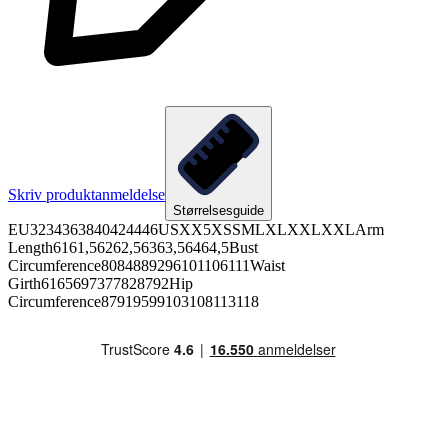
Skriv produktanmeldelse
Størrelsesguide
EU3234363840424446USXX5XSSMLXLXXLXXLArm
Length6161,56262,56363,56464,5Bust
Circumference8084889296101106111Waist
Girth6165697377828792Hip
Circumference87919599103108113118