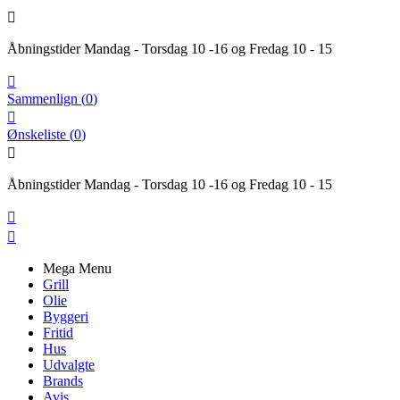

Åbningstider Mandag - Torsdag 10 -16 og Fredag 10 - 15

Sammenlign
(
0
)

Ønskeliste
(
0
)

Åbningstider Mandag - Torsdag 10 -16 og Fredag 10 - 15


Mega Menu
Grill
Olie
Byggeri
Fritid
Hus
Udvalgte
Brands
Avis