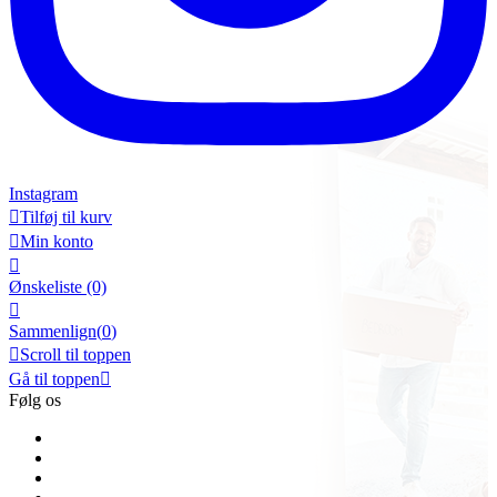
Instagram

Tilføj til kurv

Min konto

Ønskeliste
(0)

Sammenlign(
0
)

Scroll til toppen
Gå til toppen

Følg os