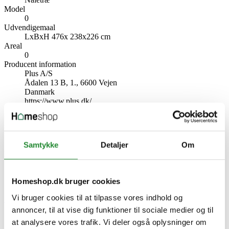
Model
0
Udvendigemaal
LxBxH 476x 238x226 cm
Areal
0
Producent information
Plus A/S
Ådalen 13 B, 1., 6600 Vejen
Danmark
https://www.plus.dk/
Specifikke referencer
Lev. varenr.
Samtykke
Detaljer
Om
179094-15
EAN
5703393742889
EAN-13
Homeshop.dk bruger cookies
5703393742889
Vi bruger cookies til at tilpasse vores indhold og
Skriv produktanmeldelse
annoncer, til at vise dig funktioner til sociale medier og til
Ingen kundeanmeldelser for øjeblikket
at analysere vores trafik. Vi deler også oplysninger om