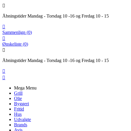

Åbningstider Mandag - Torsdag 10 -16 og Fredag 10 - 15

Sammenlign
(
0
)

Ønskeliste
(
0
)

Åbningstider Mandag - Torsdag 10 -16 og Fredag 10 - 15


Mega Menu
Grill
Olie
Byggeri
Fritid
Hus
Udvalgte
Brands
Avis