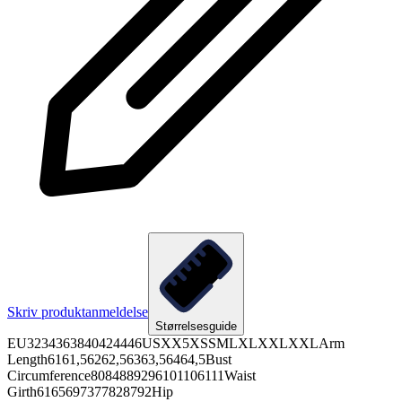
Skriv produktanmeldelse
Størrelsesguide
EU3234363840424446USXX5XSSMLXLXXLXXLArm
Length6161,56262,56363,56464,5Bust
Circumference8084889296101106111Waist
Girth6165697377828792Hip