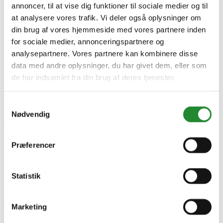
annoncer, til at vise dig funktioner til sociale medier og til
Specifikke referencer
at analysere vores trafik. Vi deler også oplysninger om
din brug af vores hjemmeside med vores partnere inden
Lev. varenr.
40203
for sociale medier, annonceringspartnere og
EAN
analysepartnere. Vores partnere kan kombinere disse
684678402030
data med andre oplysninger, du har givet dem, eller som
EAN-13
684678402030
de har indsamlet fra din brug af deres tjenester.
Skriv produktanmeldelse
Samtykkevalg
Ingen kundeanmeldelser for øjeblikket
Nødvendig
×
Præferencer
Pitboss Pizzasten
Statistik
Marketing