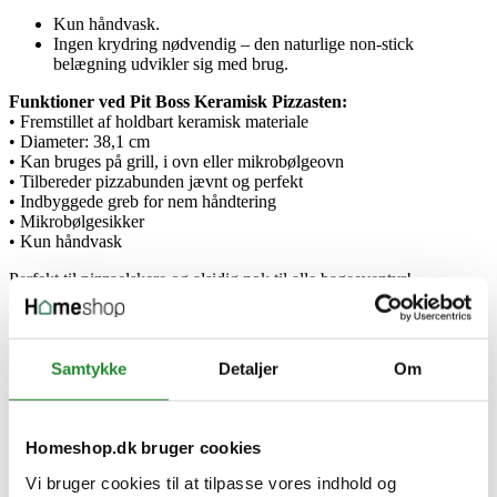
Kun håndvask.
Ingen krydring nødvendig – den naturlige non-stick
belægning udvikler sig med brug.
Funktioner ved Pit Boss Keramisk Pizzasten:
• Fremstillet af holdbart keramisk materiale
• Diameter: 38,1 cm
• Kan bruges på grill, i ovn eller mikrobølgeovn
• Tilbereder pizzabunden jævnt og perfekt
• Indbyggede greb for nem håndtering
• Mikrobølgesikker
• Kun håndvask
Perfekt til pizzaelskere og alsidig nok til alle bageeventyr!
Samtykke
Detaljer
Om
Produktinformation
Producent information
Homeshop.dk bruger cookies
Dansons Europe B.V.
De Hootkamp 8, Unit 8 - 5321 JT Hedel
Vi bruger cookies til at tilpasse vores indhold og
Holland