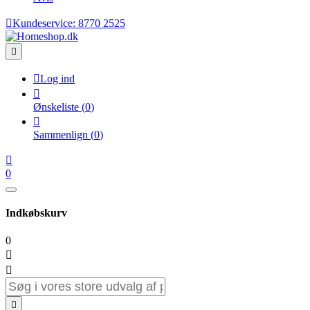

Kundeservice:
8770 2525


Log ind

Ønskeliste
(
0
)

Sammenlign
(
0
)

0
Indkøbskurv
0


