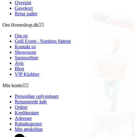
Oversigt
Gavekort
Retur paller
Om Homeshop.dk


Om os
Grill Event - Nordens Største
Kontakt os
Showroom
Sponsorliste
Avis
Blog
VIP Klubber
Min konto


Personlige oplysninger
Returnerede køb
Ordrer
Kreditnotaer
Adresser
Rabatkuponer
Min ønskeliste