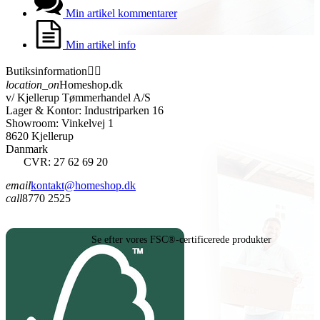
Min artikel kommentarer
Min artikel info
Butiksinformation


location_on
Homeshop.dk
v/ Kjellerup Tømmerhandel A/S
Lager & Kontor: Industriparken 16
Showroom: Vinkelvej 1
8620 Kjellerup
Danmark
CVR: 27 62 69 20
email
kontakt@homeshop.dk
call
8770 2525
Se efter vores FSC®-certificerede produkter