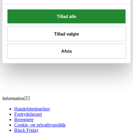
Pitboss Pizzasten 15"
Tillad alle
DKK 329,00
Inkl. moms
Tillad valgte
Afvis
Information


Handelsbetingelser
Fortrydelsesret
Beregnere
Cookie- og privatlivspolitik
Black Friday