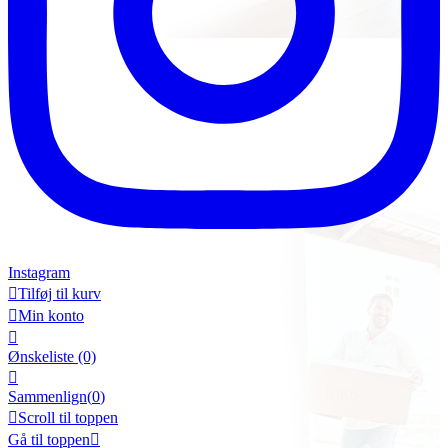
Instagram

Tilføj til kurv

Min konto

Ønskeliste
(0)

Sammenlign(
0
)

Scroll til toppen
Gå til toppen
