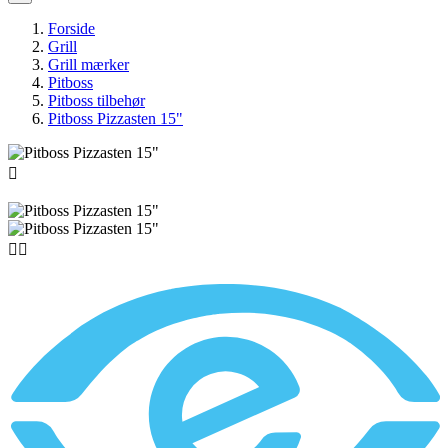
Forside
Grill
Grill mærker
Pitboss
Pitboss tilbehør
Pitboss Pizzasten 15"


