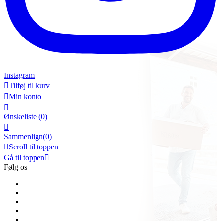
Instagram

Tilføj til kurv

Min konto

Ønskeliste
(0)

Sammenlign(
0
)

Scroll til toppen
Gå til toppen

Følg os