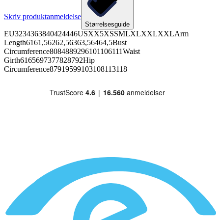
Skriv produktanmeldelse
Størrelsesguide
EU3234363840424446USXX5XSSMLXLXXLXXLArm
Length6161,56262,56363,56464,5Bust
Circumference8084889296101106111Waist
Girth6165697377828792Hip
Circumference87919599103108113118