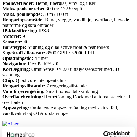
Pooloverflader:
Beton, fiberglas, vinyl og fliser
Maks. poolstørrelse:
300 m² / 3230 sq.ft.
Maks. poollængde:
30 m / 100 ft
Rengøringsområde:
Bund, vægge, vandlinje, overflade, hævede
platforme og skrå områder
IP-klassificering:
IPX8
Motorer:
9
Sensorer:
40
Børstetype:
Sugning og dual active front & rear rollers
Sugekraft / flowrate:
8500 GPH / 32000 LPH
Opladningstid:
4 timer
Navigation:
FlexiPath™ 2.0
Kortlægning:
OmniSense+™ 2.0 ultralydssensorer med 3D-
scanning
Chip:
Quad-core intelligent chip
Rengøringstilstande:
7 rengøringstilstande
Vandlinjerengøring:
Smart horisontal skrubning
Overfladehentning:
HomeComing Dock med automatisk retur til
overfladen
App-styring:
Omfattende app-overvågning med status, fejl,
vandkvalitet og OTA-opdateringer
Produktinformation