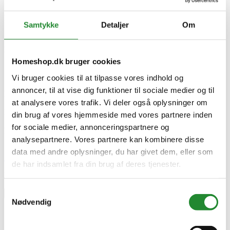
Produkttype
Poolrobot
Samtykke
Detaljer
Om
Serie
Scuba
Model
X1 Pro Max
Homeshop.dk bruger cookies
Specifikke referencer
Vi bruger cookies til at tilpasse vores indhold og
annoncer, til at vise dig funktioner til sociale medier og til
Lev. varenr.
at analysere vores trafik. Vi deler også oplysninger om
100000472
EAN
din brug af vores hjemmeside med vores partnere inden
6977676340072
for sociale medier, annonceringspartnere og
EAN-13
analysepartnere. Vores partnere kan kombinere disse
6977676340072
data med andre oplysninger, du har givet dem, eller som
Skriv produktanmeldelse
de har indsamlet fra din brug af deres tjenester.
Ingen kundeanmeldelser for øjeblikket
Samtykkevalg
×
Nødvendig
Aiper Scuba X1 Pro Max" Trådløs Pool Robot Grå