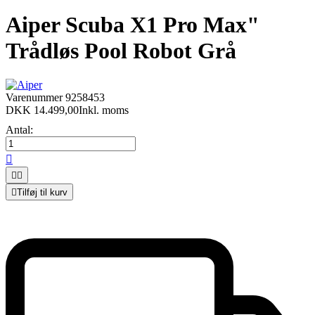
Aiper Scuba X1 Pro Max"
Trådløs Pool Robot Grå
Varenummer
9258453
DKK 14.499,00
Inkl. moms
Antal:




Tilføj til kurv