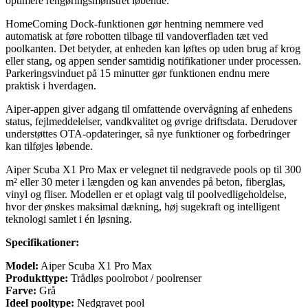
optimere rengøringsmønstret løbende.
HomeComing Dock-funktionen gør hentning nemmere ved
automatisk at føre robotten tilbage til vandoverfladen tæt ved
poolkanten. Det betyder, at enheden kan løftes op uden brug af krog
eller stang, og appen sender samtidig notifikationer under processen.
Parkeringsvinduet på 15 minutter gør funktionen endnu mere
praktisk i hverdagen.
Aiper-appen giver adgang til omfattende overvågning af enhedens
status, fejlmeddelelser, vandkvalitet og øvrige driftsdata. Derudover
understøttes OTA-opdateringer, så nye funktioner og forbedringer
kan tilføjes løbende.
Aiper Scuba X1 Pro Max er velegnet til nedgravede pools op til 300
m² eller 30 meter i længden og kan anvendes på beton, fiberglas,
vinyl og fliser. Modellen er et oplagt valg til poolvedligeholdelse,
hvor der ønskes maksimal dækning, høj sugekraft og intelligent
teknologi samlet i én løsning.
Specifikationer:
Model:
Aiper Scuba X1 Pro Max
Produkttype:
Trådløs poolrobot / poolrenser
Farve:
Grå
Ideel pooltype:
Nedgravet pool