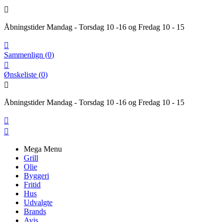

Åbningstider Mandag - Torsdag 10 -16 og Fredag 10 - 15

Sammenlign
(
0
)

Ønskeliste
(
0
)

Åbningstider Mandag - Torsdag 10 -16 og Fredag 10 - 15


Mega Menu
Grill
Olie
Byggeri
Fritid
Hus
Udvalgte
Brands
Avis