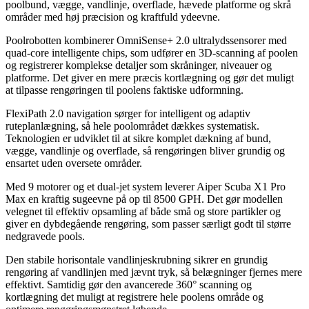
poolbund, vægge, vandlinje, overflade, hævede platforme og skrå
områder med høj præcision og kraftfuld ydeevne.
Poolrobotten kombinerer OmniSense+ 2.0 ultralydssensorer med
quad-core intelligente chips, som udfører en 3D-scanning af poolen
og registrerer komplekse detaljer som skråninger, niveauer og
platforme. Det giver en mere præcis kortlægning og gør det muligt
at tilpasse rengøringen til poolens faktiske udformning.
FlexiPath 2.0 navigation sørger for intelligent og adaptiv
ruteplanlægning, så hele poolområdet dækkes systematisk.
Teknologien er udviklet til at sikre komplet dækning af bund,
vægge, vandlinje og overflade, så rengøringen bliver grundig og
ensartet uden oversete områder.
Med 9 motorer og et dual-jet system leverer Aiper Scuba X1 Pro
Max en kraftig sugeevne på op til 8500 GPH. Det gør modellen
velegnet til effektiv opsamling af både små og store partikler og
giver en dybdegående rengøring, som passer særligt godt til større
nedgravede pools.
Den stabile horisontale vandlinjeskrubning sikrer en grundig
rengøring af vandlinjen med jævnt tryk, så belægninger fjernes mere
effektivt. Samtidig gør den avancerede 360° scanning og
kortlægning det muligt at registrere hele poolens område og