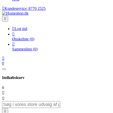

Kundeservice:
8770 2525


Log ind

Ønskeliste
(
0
)

Sammenlign
(
0
)

0
Indkøbskurv
0


