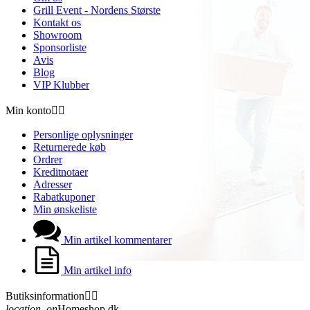
Grill Event - Nordens Største
Kontakt os
Showroom
Sponsorliste
Avis
Blog
VIP Klubber
Min konto


Personlige oplysninger
Returnerede køb
Ordrer
Kreditnotaer
Adresser
Rabatkuponer
Min ønskeliste
Min artikel kommentarer
Min artikel info
Butiksinformation


location_on
Homeshop.dk