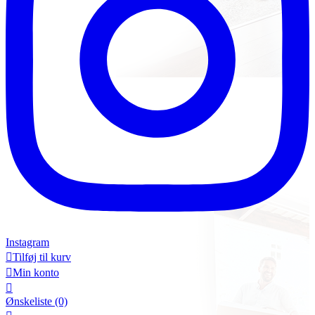
Instagram

Tilføj til kurv

Min konto

Ønskeliste
(0)