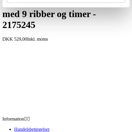
GRIPO olieradiator 2000W
med 9 ribber og timer -
2175245
DKK 529,00
Inkl. moms
Information


Handelsbetingelser