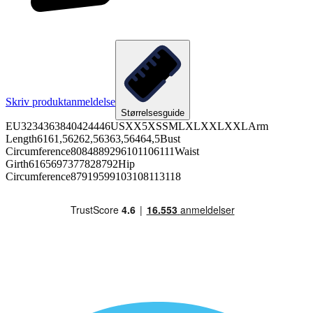
Skriv produktanmeldelse
Størrelsesguide
EU3234363840424446USXX5XSSMLXLXXLXXLArm
Length6161,56262,56363,56464,5Bust
Circumference8084889296101106111Waist
Girth6165697377828792Hip
Circumference87919599103108113118