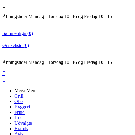

Åbningstider Mandag - Torsdag 10 -16 og Fredag 10 - 15

Sammenlign
(
0
)

Ønskeliste
(
0
)

Åbningstider Mandag - Torsdag 10 -16 og Fredag 10 - 15


Mega Menu
Grill
Olie
Byggeri
Fritid
Hus
Udvalgte
Brands
Avis