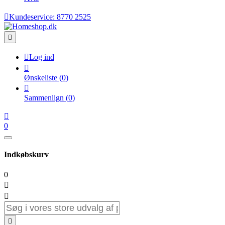

Kundeservice:
8770 2525


Log ind

Ønskeliste
(
0
)

Sammenlign
(
0
)

0
Indkøbskurv
0


