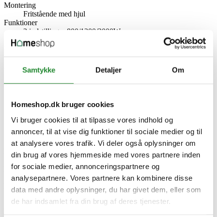
Montering
Fritstående med hjul
Funktioner
3 indstillinger 800/1200/2000W
timer
Drivmiddel
El
Antal ribber
Samtykke
Detaljer
Om
9
Producent information
DVA A/S
Meterbuen 26, 2740 Skovlunde
Homeshop.dk bruger cookies
Danmark
https://dva.dk/
Vi bruger cookies til at tilpasse vores indhold og
annoncer, til at vise dig funktioner til sociale medier og til
Specifikke referencer
at analysere vores trafik. Vi deler også oplysninger om
Lev. varenr.
din brug af vores hjemmeside med vores partnere inden
36609
for sociale medier, annonceringspartnere og
EAN
5704587036609
analysepartnere. Vores partnere kan kombinere disse
EAN-13
data med andre oplysninger, du har givet dem, eller som
5704587036609
de har indsamlet fra din brug af deres tjenester.
Download