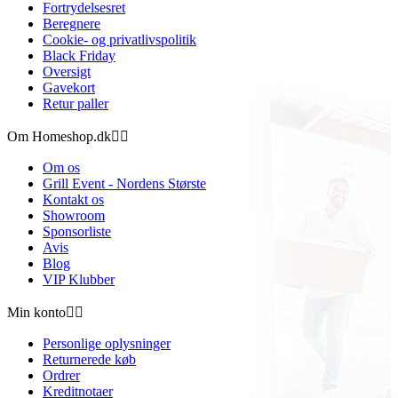
Fortrydelsesret
Beregnere
Cookie- og privatlivspolitik
Black Friday
Oversigt
Gavekort
Retur paller
Om Homeshop.dk


Om os
Grill Event - Nordens Største
Kontakt os
Showroom
Sponsorliste
Avis
Blog
VIP Klubber
Min konto


Personlige oplysninger
Returnerede køb
Ordrer
Kreditnotaer