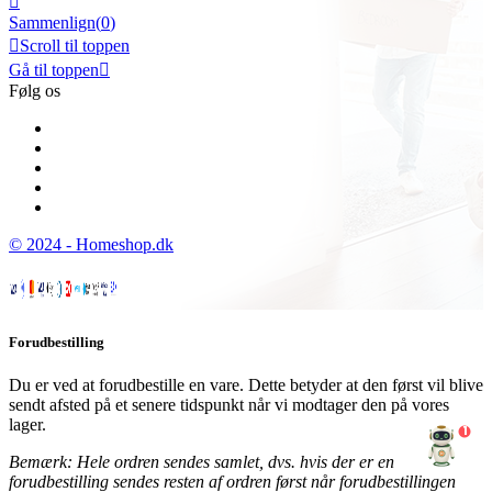

Sammenlign(
0
)

Scroll til toppen
Gå til toppen

Følg os
© 2024 - Homeshop.dk
Forudbestilling
Du er ved at forudbestille en vare. Dette betyder at den først vil blive
sendt afsted på et senere tidspunkt når vi modtager den på vores
lager.
1
Bemærk: Hele ordren sendes samlet, dvs. hvis der er en
forudbestilling sendes resten af ordren først når forudbestillingen