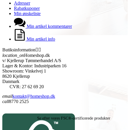
Adresser
Rabatkuponer
Min ønskeliste
Min artikel kommentarer
Min artikel info
Butiksinformation


location_on
Homeshop.dk
v/ Kjellerup Tømmerhandel A/S
Lager & Kontor: Industriparken 16
Showroom: Vinkelvej 1
8620 Kjellerup
Danmark
CVR: 27 62 69 20
email
kontakt@homeshop.dk
call
8770 2525
Se efter vores FSC®-certificerede produkter