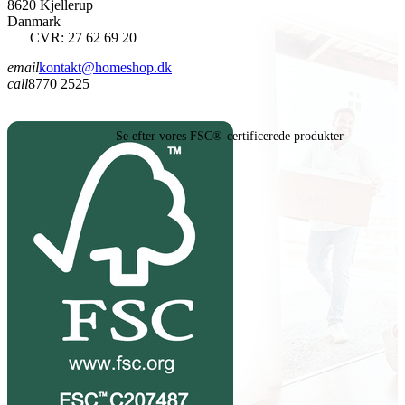
8620 Kjellerup
Danmark
CVR: 27 62 69 20
email
kontakt@homeshop.dk
call
8770 2525
Se efter vores FSC®-certificerede produkter