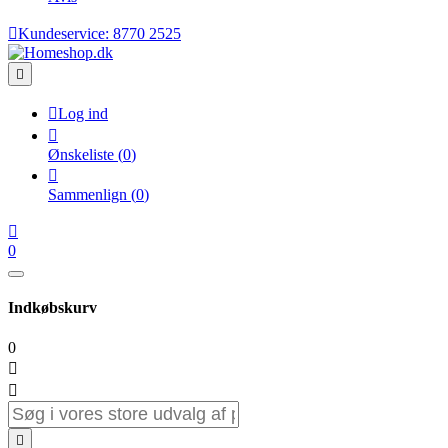

Kundeservice:
8770 2525


Log ind

Ønskeliste
(
0
)

Sammenlign
(
0
)

0
Indkøbskurv
0


