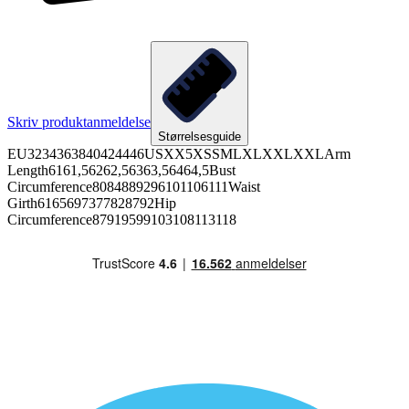
Skriv produktanmeldelse
Størrelsesguide
EU3234363840424446USXX5XSSMLXLXXLXXLArm
Length6161,56262,56363,56464,5Bust
Circumference8084889296101106111Waist
Girth6165697377828792Hip
Circumference87919599103108113118