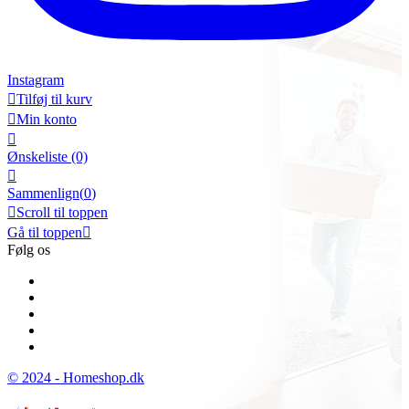
Instagram

Tilføj til kurv

Min konto

Ønskeliste
(0)

Sammenlign(
0
)

Scroll til toppen
Gå til toppen

Følg os
© 2024 - Homeshop.dk