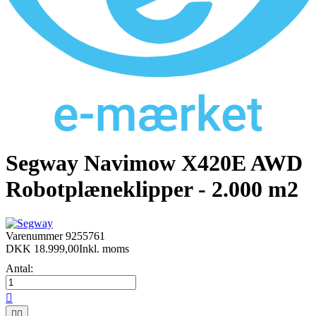
Segway Navimow X420E AWD
Robotplæneklipper - 2.000 m2
Varenummer
9255761
DKK 18.999,00
Inkl. moms
Antal:


