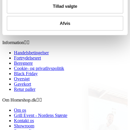
Tillad valgte
Afvis
Information


Handelsbetingelser
Fortrydelsesret
Beregnere
Cookie- og privatlivspolitik
Black Friday
Oversigt
Gavekort
Retur paller
Om Homeshop.dk


Om os
Grill Event - Nordens Største
Kontakt os
Showroom