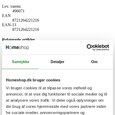
Lev. varenr.
496071
EAN
8721264221216
EAN-13
8721264221216
Relaterede artikler
Robotplæneklipper guide: Sådan vælger du den rigtige model til din
Samtykke
Detaljer
Om
have
Udgivet i:
Haven
,
Guide haven
2026-03-20
149 visninger
0
Kunne lide
Homeshop.dk bruger cookies
Læs mere
Skriv produktanmeldelse
Vi bruger cookies til at tilpasse vores indhold og
annoncer, til at vise dig funktioner til sociale medier og til
Ingen kundeanmeldelser for øjeblikket
at analysere vores trafik. Vi deler også oplysninger om
×
din brug af vores hjemmeside med vores partnere inden
for sociale medier, annonceringspartnere og