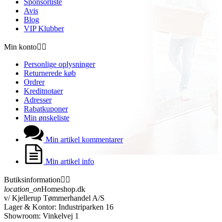
Sponsorliste
Avis
Blog
VIP Klubber
Min konto


Personlige oplysninger
Returnerede køb
Ordrer
Kreditnotaer
Adresser
Rabatkuponer
Min ønskeliste
Min artikel kommentarer
Min artikel info
Butiksinformation


location_on
Homeshop.dk
v/ Kjellerup Tømmerhandel A/S
Lager & Kontor: Industriparken 16
Showroom: Vinkelvej 1