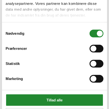
analysepartnere. Vores partnere kan kombinere disse
data med andre oplysninger, du har givet dem, eller som
de har indsamlet fra din brug af deres tjenester.
Samtykkevalg
Nødvendig
Præferencer
Segway Navimow X420E AWD
Statistik
Robotplæneklipper - 2.000 m2
Marketing
DKK 18.999,00
Inkl. moms
Tillad alle