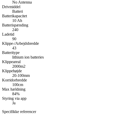
No Antenna
Drivmiddel
Batteri
Batterikapacitet
10 Ah
Batterispænding
240
Ladetid
90
Klippe-/Arbejdsbredde
43
Batteritype
lithium ion batteries
Klippeareal
2000m2
Klippehøjde
20-100mm
Korridorbredde
100cm
Max hældning
84%
Styring via app
Ja
Specifikke referencer