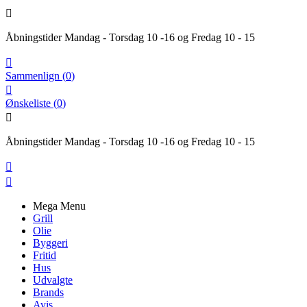

Åbningstider Mandag - Torsdag 10 -16 og Fredag 10 - 15

Sammenlign
(
0
)

Ønskeliste
(
0
)

Åbningstider Mandag - Torsdag 10 -16 og Fredag 10 - 15


Mega Menu
Grill
Olie
Byggeri
Fritid
Hus
Udvalgte
Brands
Avis