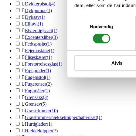

Dykkerpistol
(4)
dem, eller som de har indsaml

Dykpumpe
(1)

Dyksav
(1)
Samtykkevalg

Elhøvl
(1)
Nødvendig

Elværktøjssæt
(1)

Excentersliber
(3)

Fedtsprøjte
(1)

Fejemaskine
(1)

Fliseskærer
(1)
Afvis

Forstørrelsesglas
(1)

Frøspreder
(1)

Fugepistol
(1)

Fugerenser
(2)

Fugtmåler
(1)

Grensaks
(3)

Grensav
(5)

Græstrimmer
(10)

Græstrimmer/hækkeklipper/batterisæt
(1)

Hurtiglader
(1)

Hækkeklipper
(7)