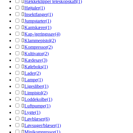

Hækkeklipper teleskopskaft
(1)

Højtaler
(1)

Insektfanger
(1)

Jumpstarter
(1)

Kantskærer
(1)

Kap-/geringssav
(4)

Klammepistol
(2)

Kompressor
(2)

Kultivator
(2)

Kædesav
(3)

Køleboks
(1)

Lader
(2)

Lampe
(1)

Ligesliber
(1)

Limpistol
(2)

Loddekolbe
(1)

Luftpumpe
(1)

Lygte
(1)

Løvblæser
(6)

Løvsuger/blæser
(1)

Minikompressor
(1)