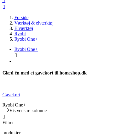


Forside
Værktøj & elværktøj
Elværktøj
Ryobi
Ryobi One+
Ryobi One+

Glæd én med et gavekort til homeshop.dk
Gavekort
Ryobi One+
Vis venstre kolonne

Filtrer
produkter