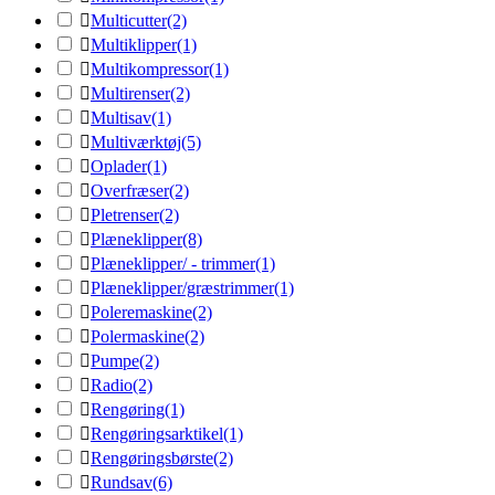

Multicutter
(2)

Multiklipper
(1)

Multikompressor
(1)

Multirenser
(2)

Multisav
(1)

Multiværktøj
(5)

Oplader
(1)

Overfræser
(2)

Pletrenser
(2)

Plæneklipper
(8)

Plæneklipper/ - trimmer
(1)

Plæneklipper/græstrimmer
(1)

Poleremaskine
(2)

Polermaskine
(2)

Pumpe
(2)

Radio
(2)

Rengøring
(1)

Rengøringsarktikel
(1)

Rengøringsbørste
(2)

Rundsav
(6)