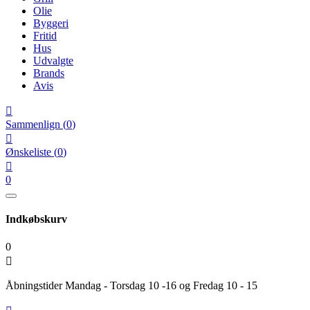
Olie
Byggeri
Fritid
Hus
Udvalgte
Brands
Avis

Sammenlign
(
0
)

Ønskeliste
(
0
)

0
Indkøbskurv
0

Åbningstider Mandag - Torsdag 10 -16 og Fredag 10 - 15