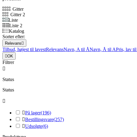
Gitter
Gitter 2
Liste
Liste 2
Katalog
Sorter efter:
Relevans

Tilbud, højest til lavest
Relevans
Navn, A til Å
Navn, Å til A
Pris, lav ti

OK
Filtrer

Status
Status


På lager
(196)

Bestillingsvare
(257)

Udsolgte
(6)
Produkttype