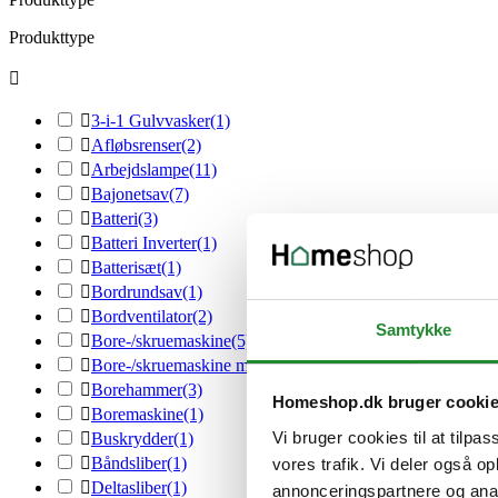
Produkttype


3-i-1 Gulvvasker
(1)

Afløbsrenser
(2)

Arbejdslampe
(11)

Bajonetsav
(7)

Batteri
(3)

Batteri Inverter
(1)

Batterisæt
(1)

Bordrundsav
(1)

Bordventilator
(2)
Samtykke

Bore-/skruemaskine
(5)

Bore-/skruemaskine med slag
(1)

Borehammer
(3)
Homeshop.dk bruger cooki

Boremaskine
(1)
Vi bruger cookies til at tilpas

Buskrydder
(1)

Båndsliber
(1)
vores trafik. Vi deler også 

Deltasliber
(1)
annonceringspartnere og anal