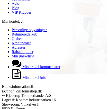
Avis
Blog
VIP Klubber
Min konto


Personlige oplysninger
Returnerede køb
Ordrer
Kreditnotaer
Adresser
Rabatkuponer
Min ønskeliste
Min artikel kommentarer
Min artikel info
Butiksinformation


location_on
Homeshop.dk
v/ Kjellerup Tømmerhandel A/S
Lager & Kontor: Industriparken 16
Showroom: Vinkelvej 1
8620 Kjellerup