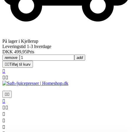
På lager i Kjellerup
Leveringstid 1-3 hverdage
DKK 499,95
Pris
remove
add


Tilføj til kurv










