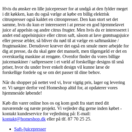
Hvis du ønsker en lille juicepresser for at undgå at den fylder meget
i dit køkken, kan du også vælge at købe en billig elektrisk
citruspresser også kaldet en citronpresser. Den kan stort set det
samme, hvis du kun er interesseret i at presse en god hjemmelavet
juice af appelsin og andre citrus frugter. Men hvis du er interesseret i
andet end appelsinjuice eller citron saft, såsom at lave grøntsagsjuice
eller presse æbler, så bliver du nød til at vælge en saftmaskine /
frugtmaskine. Derudover kræver det også en smule mere arbejde for
dig at presse, da du skal gøre det manuelt, men tilgengæld er det en
overskuelig maskine at rengøre. Ovenfor finder du vores billige
juicemaskiner / saftpressere i et væld af forskellige designs til små
priser, hvor du under hver enkelt design vil kunne læse de
forskellige fordele og se om det passer til dine behov.
Når du shopper på nettet ved vi, hvor vigtig pris, lager og levering
er. Vi sørger derfor ved Homeshop altid for, at opdaterer vores
hjemmeside løbende!
Køb din varer online hos os og kom godt fra start med dit
nuværende og næste projekt. Vi
vejleder dig gerne inden købet -
kontakt kundeservice for vejledning på: E-mail:
kontakt@homeshop.dk
eller på tlf. 87 70 25 25.
Saft-/juicepresser