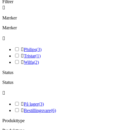
Filtrer

Mærker
Mærker


Philips
(3)

Tristar
(1)

Wilfa
(2)
Status
Status


På lager
(3)

Bestillingsvare
(6)
Produkttype