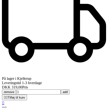
På lager i Kjellerup
Leveringstid 1-3 hverdage
DKK 319,00
Pris
remove
add


Tilføj til kurv
