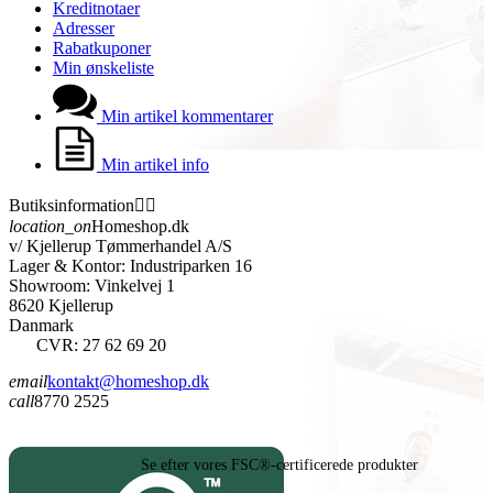
Kreditnotaer
Adresser
Rabatkuponer
Min ønskeliste
Min artikel kommentarer
Min artikel info
Butiksinformation


location_on
Homeshop.dk
v/ Kjellerup Tømmerhandel A/S
Lager & Kontor: Industriparken 16
Showroom: Vinkelvej 1
8620 Kjellerup
Danmark
CVR: 27 62 69 20
email
kontakt@homeshop.dk
call
8770 2525
Se efter vores FSC®-certificerede produkter