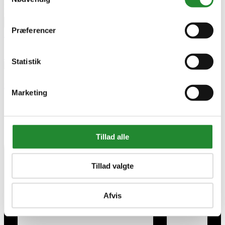
Philips HR1921/20 - Saftpresser
DKK 1.999,00
Pris


Præferencer




Statistik
Philips HR1921/20 - Saftpresser
Marketing
Tillad alle
Tillad valgte
Afvis