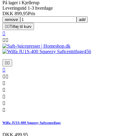
På lager i Kjellerup
Leveringstid 1-3 hverdage
DKK 899,95
Pris
remove
add


Tilføj til kurv













Wilfa JU1S-400 Squeezy Saftcentrifuge
DKK 499,95