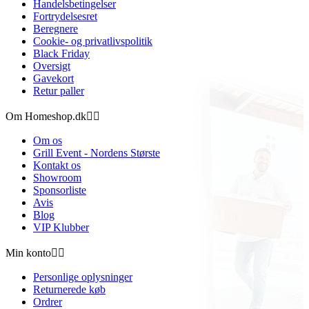
Handelsbetingelser
Fortrydelsesret
Beregnere
Cookie- og privatlivspolitik
Black Friday
Oversigt
Gavekort
Retur paller
Om Homeshop.dk


Om os
Grill Event - Nordens Største
Kontakt os
Showroom
Sponsorliste
Avis
Blog
VIP Klubber
Min konto


Personlige oplysninger
Returnerede køb
Ordrer