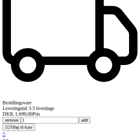
Bestillingsvare
Leveringstid 3-5 hverdage
DKK 1.699,00
Pris
remove
add


Tilføj til kurv
