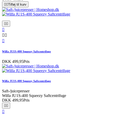


Tilføj til kurv






Wilfa JU1S-400 Squeezy Saftcentrifuge
DKK 499,95
Pris
Wilfa JU1S-400 Squeezy Saftcentrifuge
Saft-/juicepresser
Wilfa JU1S-400 Squeezy Saftcentrifuge
DKK 499,95
Pris


