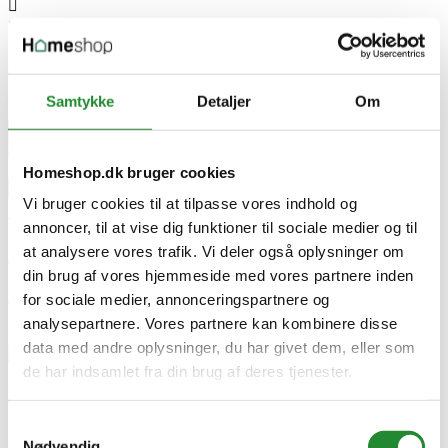


Philips HR1921/20 - Saftpresser
Samtykke
Detaljer
Om
DKK 1.999,00


Tilføj til kurv
Homeshop.dk bruger cookies


Vi bruger cookies til at tilpasse vores indhold og

annoncer, til at vise dig funktioner til sociale medier og til


at analysere vores trafik. Vi deler også oplysninger om

din brug af vores hjemmeside med vores partnere inden
Philips HR1921/20 - Saftpresser
for sociale medier, annonceringspartnere og
analysepartnere. Vores partnere kan kombinere disse
DKK 1.999,00
Pris
data med andre oplysninger, du har givet dem, eller som
de har indsamlet fra din brug af deres tjenester.
Philips HR1921/20 - Saftpresser
Samtykkevalg
Saft-/juicepresser
Nødvendig