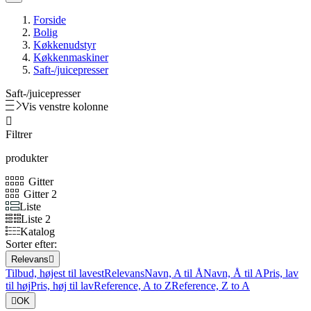
Forside
Bolig
Køkkenudstyr
Køkkenmaskiner
Saft-/juicepresser
Saft-/juicepresser
Vis venstre kolonne

Filtrer
produkter
Gitter
Gitter 2
Liste
Liste 2
Katalog
Sorter efter:
Relevans

Tilbud, højest til lavest
Relevans
Navn, A til Å
Navn, Å til A
Pris, lav
til høj
Pris, høj til lav
Reference, A to Z
Reference, Z to A

OK