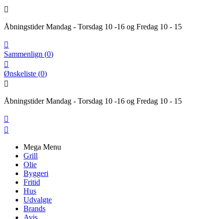

Åbningstider Mandag - Torsdag 10 -16 og Fredag 10 - 15

Sammenlign
(
0
)

Ønskeliste
(
0
)

Åbningstider Mandag - Torsdag 10 -16 og Fredag 10 - 15


Mega Menu
Grill
Olie
Byggeri
Fritid
Hus
Udvalgte
Brands
Avis