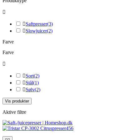
Produkttype


Saftpresser
(3)

Slowjuicer
(2)
Farve
Farve


Sort
(2)

Stål
(1)

Sølv
(2)
Vis produkter
Aktive filtre