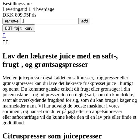
Bestillingsvare
Leveringstid 1-4 hverdage
DKK 899,95
Pris
remove
add


Tilføj til kurv



Lav den lækreste juice med en saft-,
frugt-, og grøntsagspresser
Med en juicepresser også kaldet en saftpresser, frugtpresser eller
grønsagtpresser kan du lave det lækreste friskpresset juice - hurtigt
og nemt. Du kommer ganske enkelt dit frugt eller grønsager i din
juicemaskine – og ud presser den en dejlig saft, som du kan drikke,
samt alt overskydende frugtkød for sig, som du kan bruge i kager og
marmelader m.m. Vi har udvalgt de bedste maskiner i vores
sortiment, og uanset om du er på jagt efter en appelsinpresser
eller saftcentrifuge vil du kunne købe den til en lav pris eller finde et
godt tilbud.
Citruspresser som juicepresser