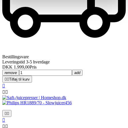
Bestillingsvare
Leveringstid 3-5 hverdage
DKK 1.999,00
Pris
remove
add


Tilføj til kurv







