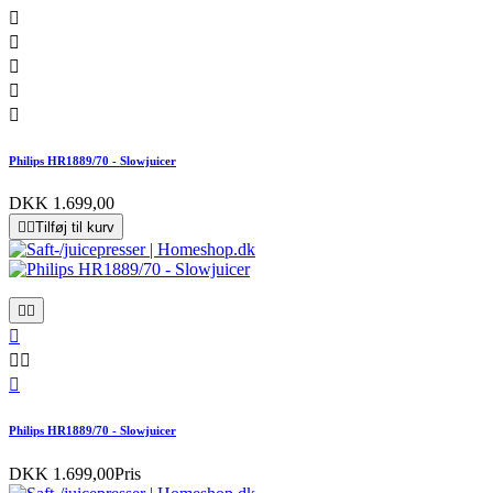





Philips HR1889/70 - Slowjuicer
DKK 1.699,00


Tilføj til kurv






Philips HR1889/70 - Slowjuicer
DKK 1.699,00
Pris