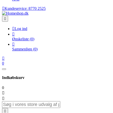

Kundeservice:
8770 2525


Log ind

Ønskeliste
(
0
)

Sammenlign
(
0
)

0
Indkøbskurv
0


