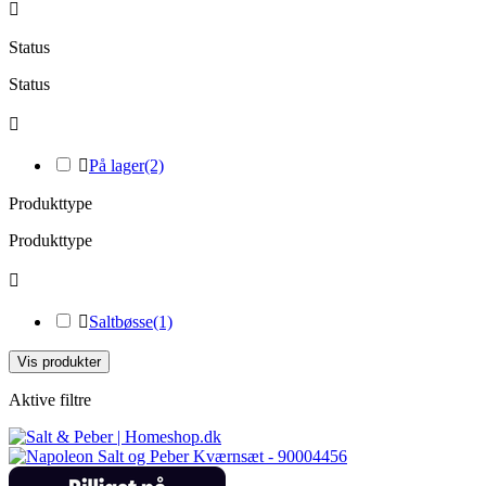

Status
Status


På lager
(2)
Produkttype
Produkttype


Saltbøsse
(1)
Vis produkter
Aktive filtre