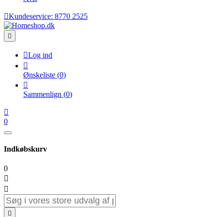

Kundeservice:
8770 2525


Log ind

Ønskeliste
(
0
)

Sammenlign
(
0
)

0
Indkøbskurv
0


