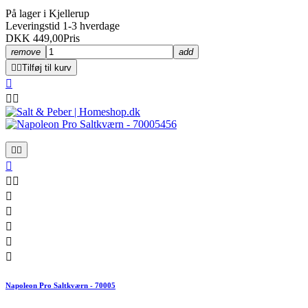
På lager i Kjellerup
Leveringstid 1-3 hverdage
DKK 449,00
Pris
remove
add


Tilføj til kurv













Napoleon Pro Saltkværn - 70005