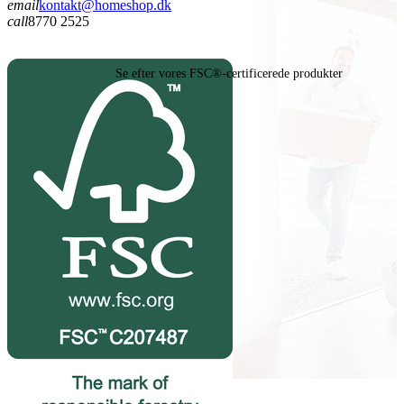
email
kontakt@homeshop.dk
call
8770 2525
Se efter vores FSC®-certificerede produkter