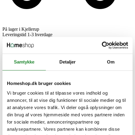
På lager i Kjellerup
Leveringstid 1-3 hverdage
DKK 229,00
Pris
remove
add


Tilføj til kurv

Samtykke
Detaljer
Om


Se vores udvalg af salt- og peberkværn!
Homeshop.dk bruger cookies
Fås i form af saltkar, peberkværn, saltkværn, peberbøsse og
Vi bruger cookies til at tilpasse vores indhold og
saltbøsse
.
Passer perfekt til madlavning i køkkenet og grill samt
annoncer, til at vise dig funktioner til sociale medier og til
nemme at bruge og alle produkterne har alle et enkel og simpelt
udseende/look.
at analysere vores trafik. Vi deler også oplysninger om
din brug af vores hjemmeside med vores partnere inden
Når du shopper på nettet ved vi, hvor vigtig pris, lager og levering
er. Vi sørger derfor ved Homeshop altid for, at opdaterer vores
for sociale medier, annonceringspartnere og
hjemmeside løbende!
analysepartnere. Vores partnere kan kombinere disse