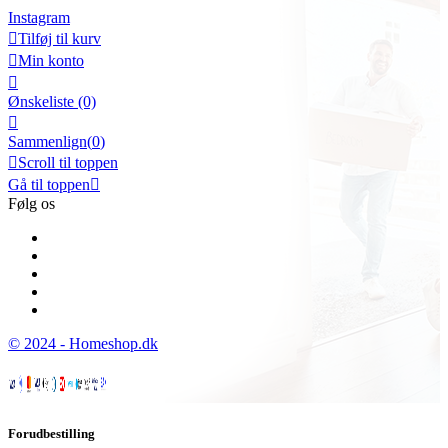
Instagram

Tilføj til kurv

Min konto

Ønskeliste
(0)

Sammenlign(
0
)

Scroll til toppen
Gå til toppen

Følg os
© 2024 - Homeshop.dk
Forudbestilling