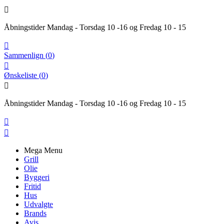

Åbningstider Mandag - Torsdag 10 -16 og Fredag 10 - 15

Sammenlign
(
0
)

Ønskeliste
(
0
)

Åbningstider Mandag - Torsdag 10 -16 og Fredag 10 - 15


Mega Menu
Grill
Olie
Byggeri
Fritid
Hus
Udvalgte
Brands
Avis