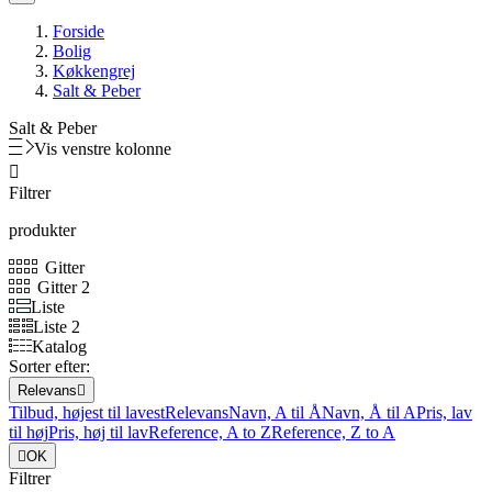
Forside
Bolig
Køkkengrej
Salt & Peber
Salt & Peber
Vis venstre kolonne

Filtrer
produkter
Gitter
Gitter 2
Liste
Liste 2
Katalog
Sorter efter:
Relevans

Tilbud, højest til lavest
Relevans
Navn, A til Å
Navn, Å til A
Pris, lav
til høj
Pris, høj til lav
Reference, A to Z
Reference, Z to A

OK
Filtrer