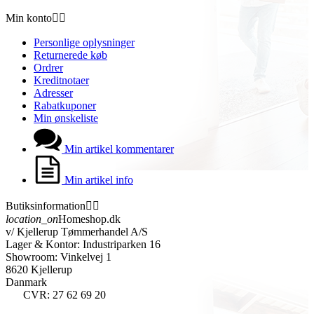
Min konto


Personlige oplysninger
Returnerede køb
Ordrer
Kreditnotaer
Adresser
Rabatkuponer
Min ønskeliste
Min artikel kommentarer
Min artikel info
Butiksinformation


location_on
Homeshop.dk
v/ Kjellerup Tømmerhandel A/S
Lager & Kontor: Industriparken 16
Showroom: Vinkelvej 1
8620 Kjellerup
Danmark
CVR: 27 62 69 20