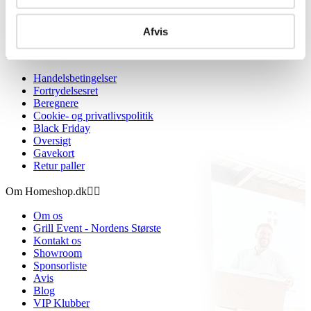
Afvis
Information


Handelsbetingelser
Fortrydelsesret
Beregnere
Cookie- og privatlivspolitik
Black Friday
Oversigt
Gavekort
Retur paller
Om Homeshop.dk


Om os
Grill Event - Nordens Største
Kontakt os
Showroom
Sponsorliste
Avis
Blog
VIP Klubber