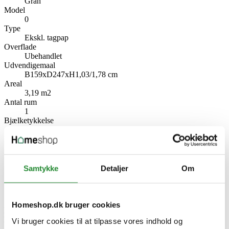
Gran
Model
0
Type
Ekskl. tagpap
Overflade
Ubehandlet
Udvendigemaal
B159xD247xH1,03/1,78 cm
Areal
3,19 m2
Antal rum
1
Bjælketykkelse
19
Producent information
XL-BYG A.M.B.A
Holmstrupgårdvej 20, 8220 Brabrand
Danmark
Samtykke
Detaljer
Om
www.xl-byg.dk/artikel/kontakt-xl-byg
Specifikke referencer
Homeshop.dk bruger cookies
Lev. varenr.
EAN
Vi bruger cookies til at tilpasse vores indhold og
4743329241636