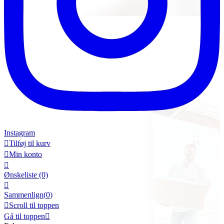
Instagram

Tilføj til kurv

Min konto

Ønskeliste
(0)

Sammenlign(
0
)

Scroll til toppen
Gå til toppen
