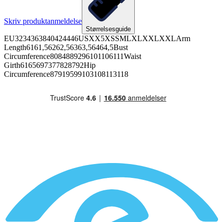
Skriv produktanmeldelse
Størrelsesguide
EU3234363840424446USXX5XSSMLXLXXLXXLArm
Length6161,56262,56363,56464,5Bust
Circumference8084889296101106111Waist
Girth6165697377828792Hip
Circumference87919599103108113118