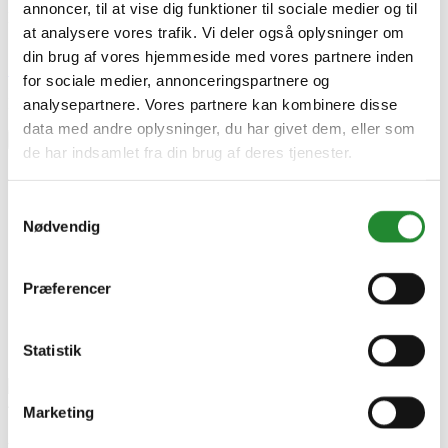
annoncer, til at vise dig funktioner til sociale medier og til
EAN-13
at analysere vores trafik. Vi deler også oplysninger om
4743329241636
din brug af vores hjemmeside med vores partnere inden
Skriv produktanmeldelse
for sociale medier, annonceringspartnere og
Ingen kundeanmeldelser for øjeblikket
analysepartnere. Vores partnere kan kombinere disse
data med andre oplysninger, du har givet dem, eller som
×
de har indsamlet fra din brug af deres tjenester.
Samtykkevalg
Nødvendig
Præferencer
Statistik
Marketing