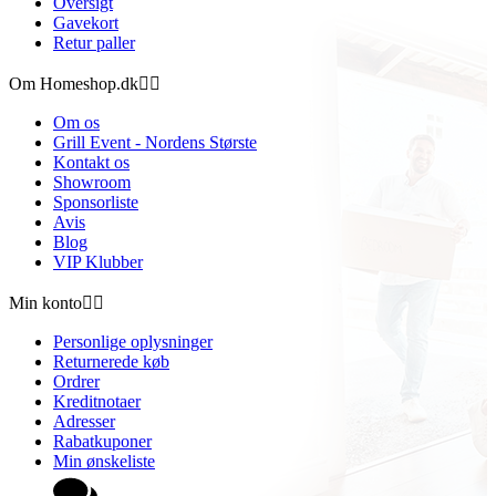
Oversigt
Gavekort
Retur paller
Om Homeshop.dk


Om os
Grill Event - Nordens Største
Kontakt os
Showroom
Sponsorliste
Avis
Blog
VIP Klubber
Min konto


Personlige oplysninger
Returnerede køb
Ordrer
Kreditnotaer
Adresser
Rabatkuponer
Min ønskeliste