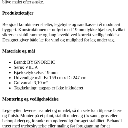
blive malet efter ønske.
Produktdetaljer
Beograd kombinerer shelter, legehytte og sandkasse i ét modulært
byggeri. Konstruktionen er udført med 19 mm tykke bjælker, hvilket
sikrer en stabil ramme og lang levetid ved korrekt vedligeholdelse.
Designet giver både læ for vind og mulighed for leg under tag.
Materiale og mål
Brand: BYGNORDIC
Serie: VILJA
Bjækketykkelse: 19 mm
Udvendige mål: B: 159 cm x D: 247 cm
Gulvareal: 3,19 m²
Tagdækning: tagpap er ikke inkluderet
Montering og vedligeholdelse
Legehytten leveres usamlet og umalet, så du selv kan tilpasse farve
og finish. Monter på et plant, stabilt underlag (fx sand, grus eller
betonplader) og forankr om nødvendigt for øget stabilitet. Behandl
træet med træbeskyttelse eller maling før ibrugtagning for at