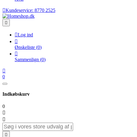

Kundeservice:
8770 2525


Log ind

Ønskeliste
(
0
)

Sammenlign
(
0
)

0
Indkøbskurv
0


