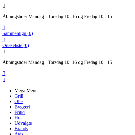

Åbningstider Mandag - Torsdag 10 -16 og Fredag 10 - 15

Sammenlign
(
0
)

Ønskeliste
(
0
)

Åbningstider Mandag - Torsdag 10 -16 og Fredag 10 - 15


Mega Menu
Grill
Olie
Byggeri
Fritid
Hus
Udvalgte
Brands
Avis