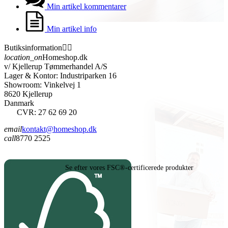
Min artikel kommentarer
Min artikel info
Butiksinformation


location_on
Homeshop.dk
v/ Kjellerup Tømmerhandel A/S
Lager & Kontor: Industriparken 16
Showroom: Vinkelvej 1
8620 Kjellerup
Danmark
CVR: 27 62 69 20
email
kontakt@homeshop.dk
call
8770 2525
Se efter vores FSC®-certificerede produkter