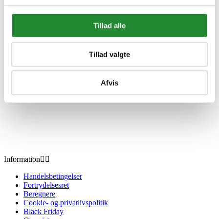
Beograd - LEGESHELTER
Tillad alle
DKK 6.999,00
Inkl. moms
Tillad valgte
Afvis
Information


Handelsbetingelser
Fortrydelsesret
Beregnere
Cookie- og privatlivspolitik
Black Friday