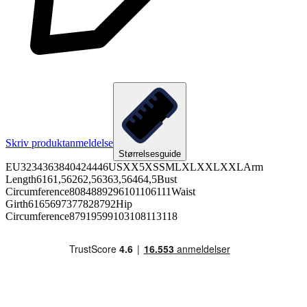
Skriv produktanmeldelse
Størrelsesguide
EU3234363840424446USXX5XSSMLXLXXLXXLArm
Length6161,56262,56363,56464,5Bust
Circumference8084889296101106111Waist
Girth6165697377828792Hip
Circumference87919599103108113118