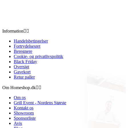
Information


Handelsbetingelser
Fortrydelsesret
Beregnere
Cookie- og privatlivspolitik
Black Friday
Oversigt
Gavekort
Retur paller
Om Homeshop.dk


Om os
Grill Event - Nordens Største
Kontakt os
Showroom
Sponsorliste
Avis