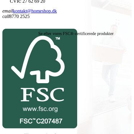
CVR: 27 62 69 20
email
kontakt@homeshop.dk
call
8770 2525
Se efter vores FSC®-certificerede produkter