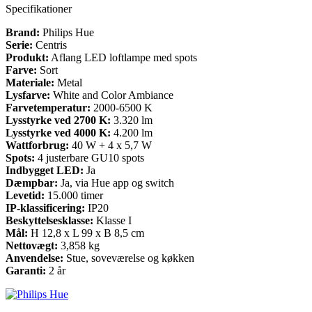
Specifikationer
Brand:
Philips Hue
Serie:
Centris
Produkt:
Aflang LED loftlampe med spots
Farve:
Sort
Materiale:
Metal
Lysfarve:
White and Color Ambiance
Farvetemperatur:
2000-6500 K
Lysstyrke ved 2700 K:
3.320 lm
Lysstyrke ved 4000 K:
4.200 lm
Wattforbrug:
40 W + 4 x 5,7 W
Spots:
4 justerbare GU10 spots
Indbygget LED:
Ja
Dæmpbar:
Ja, via Hue app og switch
Levetid:
15.000 timer
IP-klassificering:
IP20
Beskyttelsesklasse:
Klasse I
Mål:
H 12,8 x L 99 x B 8,5 cm
Nettovægt:
3,858 kg
Anvendelse:
Stue, soveværelse og køkken
Garanti:
2 år