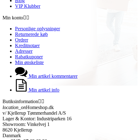
Blog
VIP Klubber
Min konto


Personlige oplysninger
Returnerede køb
Ordrer
Kreditnotaer
Adresser
Rabatkuponer
Min ønskeliste
Min artikel kommentarer
Min artikel info
Butiksinformation


location_on
Homeshop.dk
v/ Kjellerup Tømmerhandel A/S
Lager & Kontor: Industriparken 16
Showroom: Vinkelvej 1
8620 Kjellerup
Danmark