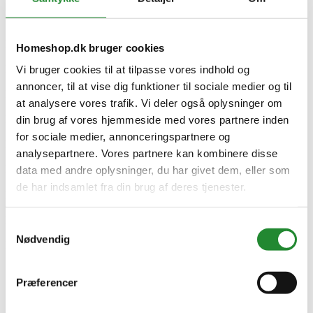
0
Watt
40W
Batteritype
Homeshop.dk bruger cookies
0
Fremspring
Vi bruger cookies til at tilpasse vores indhold og
0
annoncer, til at vise dig funktioner til sociale medier og til
Dæmpbar
at analysere vores trafik. Vi deler også oplysninger om
Ja
Fatning
din brug af vores hjemmeside med vores partnere inden
Integreret LED+GU10
for sociale medier, annonceringspartnere og
Kelvin
analysepartnere. Vores partnere kan kombinere disse
0
Lyskildenslevetid
data med andre oplysninger, du har givet dem, eller som
15000
de har indsamlet fra din brug af deres tjenester.
Drejevinkel
0
Inkl. lyskilde
Samtykkevalg
Indbygget
Nødvendig
Producent information
Signify I.B.R. S
C.C.R.I. Numéro 10461, 5600 VB Eindhoven
Præferencer
Holland
www.philips.signify.com