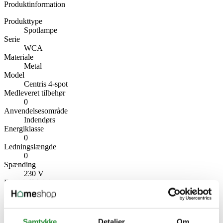
Produktinformation
Produkttype
Spotlampe
Serie
WCA
Materiale
Metal
Model
Centris 4-spot
Medleveret tilbehør
0
Anvendelsesområde
Indendørs
Energiklasse
0
Ledningslængde
0
Spænding
230 V
Energieffektivitet
0
IP-klasse
IP20
Diameter
Samtykke
Detaljer
Om