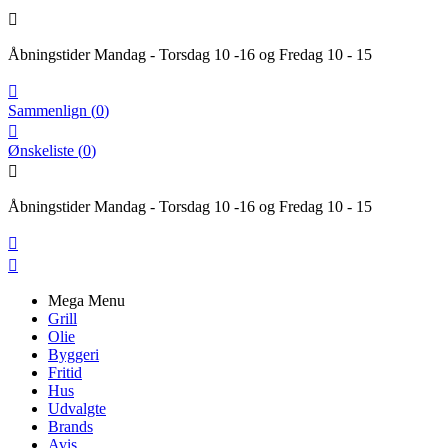

Åbningstider Mandag - Torsdag 10 -16 og Fredag 10 - 15

Sammenlign
(
0
)

Ønskeliste
(
0
)

Åbningstider Mandag - Torsdag 10 -16 og Fredag 10 - 15


Mega Menu
Grill
Olie
Byggeri
Fritid
Hus
Udvalgte
Brands
Avis