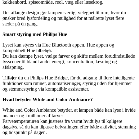
køkkenbord, spiseområde, reol, væg eller læsekrog.
Det aflange design gør lampen særligt velegnet til rum, hvor du
ønsker bred lysfordeling og mulighed for at målrette lyset flere
steder på én gang.
Smart styring med Philips Hue
Lyset kan styres via Hue Bluetooth appen, Hue appen og
kompatibelt Hue tilbehør.
Du kan dæmpe lyset, vælge farver og skifte mellem forudindstillede
lysscener til blandt andet energi, koncentration, læsning og
afslapning.
Tilføjer du en Philips Hue Bridge, får du adgang til flere intelligente
funktioner som rutiner, automatiseringer, styring uden for hjemmet
og stemmestyring via kompatible assistenter.
Hvad betyder White and Color Ambiance?
White and Color Ambiance betyder, at lampen både kan lyse i hvide
nuancer og i millioner af farver.
Farvetemperaturen kan justeres fra varmt hvidt lys til køligere
dagslys, så du kan tilpasse belysningen efter både aktivitet, stemning
og tidspunkt på dagen.