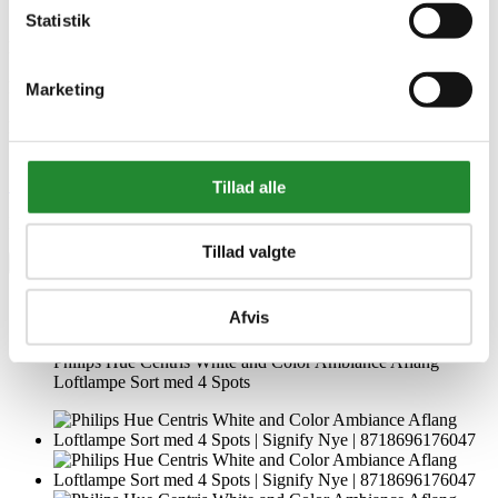
Specifikke referencer
Statistik
Lev. varenr.
915005928701
EAN
Marketing
8718696176047
EAN-13
8718696176047
Skriv produktanmeldelse
Tillad alle
Ingen kundeanmeldelser for øjeblikket
Tillad valgte
×
Afvis
Philips Hue Centris White and Color Ambiance Aflang
Loftlampe Sort med 4 Spots