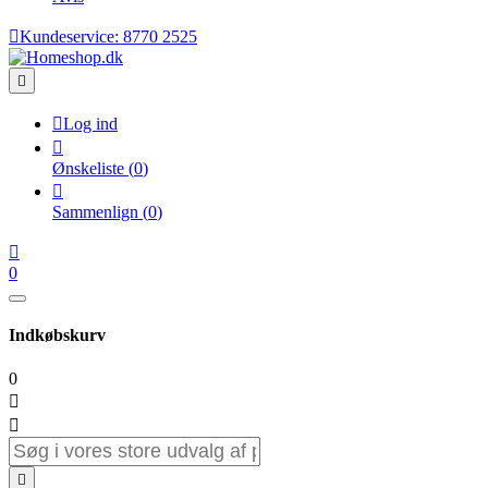

Kundeservice:
8770 2525


Log ind

Ønskeliste
(
0
)

Sammenlign
(
0
)

0
Indkøbskurv
0


