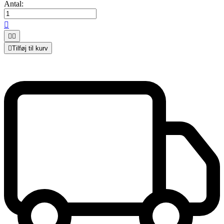
Antal:




Tilføj til kurv