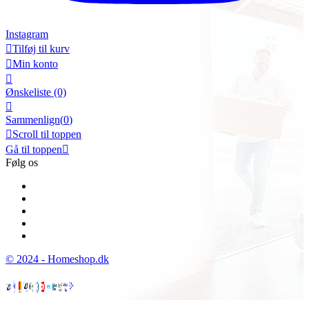
Instagram

Tilføj til kurv

Min konto

Ønskeliste
(0)

Sammenlign(
0
)

Scroll til toppen
Gå til toppen

Følg os
© 2024 - Homeshop.dk