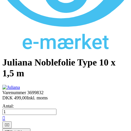
Juliana Noblefolie Type 10 x
1,5 m
Varenummer
3699832
DKK 499,00
Inkl. moms
Antal:


