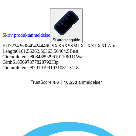
Skriv produktanmeldelse
Størrelsesguide
EU3234363840424446USXX5XSSMLXLXXLXXLArm
Length6161,56262,56363,56464,5Bust
Circumference8084889296101106111Waist
Girth6165697377828792Hip
Circumference87919599103108113118