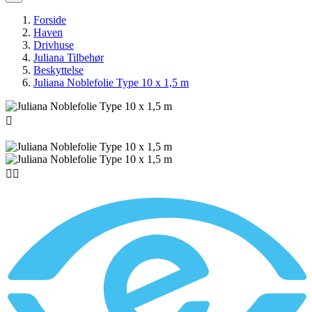
Forside
Haven
Drivhuse
Juliana Tilbehør
Beskyttelse
Juliana Noblefolie Type 10 x 1,5 m


