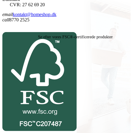
CVR: 27 62 69 20
email
kontakt@homeshop.dk
call
8770 2525
Se efter vores FSC®-certificerede produkter