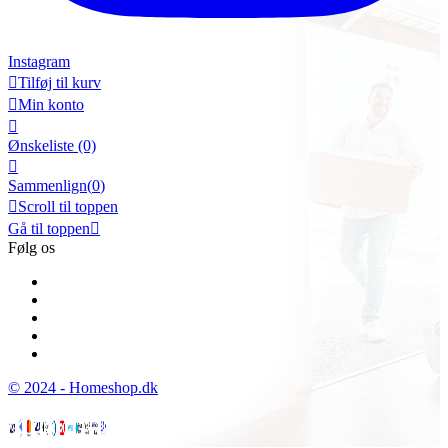
Instagram

Tilføj til kurv

Min konto

Ønskeliste
(0)

Sammenlign(
0
)

Scroll til toppen
Gå til toppen

Følg os
© 2024 - Homeshop.dk