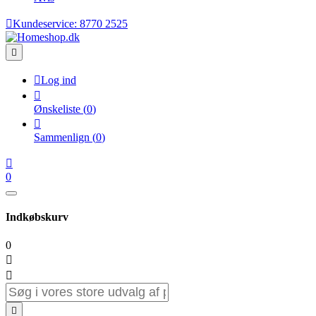

Kundeservice:
8770 2525


Log ind

Ønskeliste
(
0
)

Sammenlign
(
0
)

0
Indkøbskurv
0


