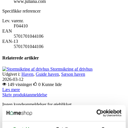
www.juliana.com
Specifikke referencer
Lev. varenr.
F04410
EAN
5701701044106
EAN-13
5701701044106
Relaterede artikler
Stormsikring af drivhus
Udgivet i:
Haven
,
Guide haven
,
Sæson haven
2026-03-12
149 visninger
0
Kunne lide
Læs mere
Skriv produktanmeldelse
Ingen kundeanmeldelser for øjeblikket
×