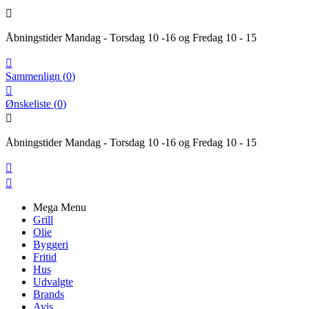

Åbningstider Mandag - Torsdag 10 -16 og Fredag 10 - 15

Sammenlign
(
0
)

Ønskeliste
(
0
)

Åbningstider Mandag - Torsdag 10 -16 og Fredag 10 - 15


Mega Menu
Grill
Olie
Byggeri
Fritid
Hus
Udvalgte
Brands
Avis