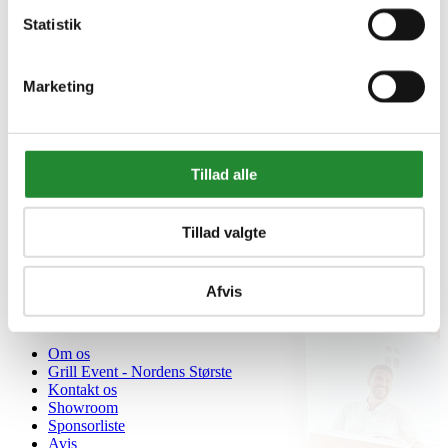
Statistik
Marketing
Information


Handelsbetingelser
Fortrydelsesret
Tillad alle
Beregnere
Cookie- og privatlivspolitik
Black Friday
Tillad valgte
Oversigt
Gavekort
Retur paller
Afvis
Om Homeshop.dk


Om os
Grill Event - Nordens Største
Kontakt os
Showroom
Sponsorliste
Avis