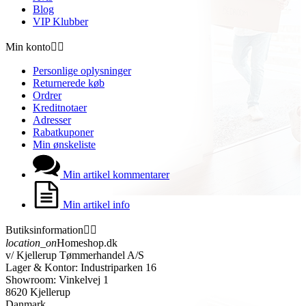
Blog
VIP Klubber
Min konto


Personlige oplysninger
Returnerede køb
Ordrer
Kreditnotaer
Adresser
Rabatkuponer
Min ønskeliste
Min artikel kommentarer
Min artikel info
Butiksinformation


location_on
Homeshop.dk
v/ Kjellerup Tømmerhandel A/S
Lager & Kontor: Industriparken 16
Showroom: Vinkelvej 1
8620 Kjellerup
Danmark