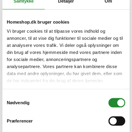
Samtykke
Detaljer
Om
Juliana Noblefolie / isoleringsfolie består af nogle
plastlag med nogle store luftpuder, der isolerer.
Homeshop.dk bruger cookies
Noblefolie leveres i ruller.
Vi bruger cookies til at tilpasse vores indhold og
annoncer, til at vise dig funktioner til sociale medier og til
at analysere vores trafik. Vi deler også oplysninger om
din brug af vores hjemmeside med vores partnere inden
for sociale medier, annonceringspartnere og
Juliana Noblefolie Type 10 x
analysepartnere. Vores partnere kan kombinere disse
1,5 m
data med andre oplysninger, du har givet dem, eller som
de har indsamlet fra din brug af deres tjenester.
DKK 499,00
Inkl. moms
Samtykkevalg
Nødvendig
Præferencer